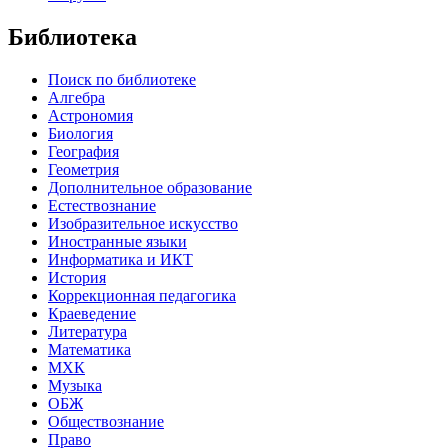
Библиотека
Поиск по библиотеке
Алгебра
Астрономия
Биология
География
Геометрия
Дополнительное образование
Естествознание
Изобразительное искусство
Иностранные языки
Информатика и ИКТ
История
Коррекционная педагогика
Краеведение
Литература
Математика
МХК
Музыка
ОБЖ
Обществознание
Право