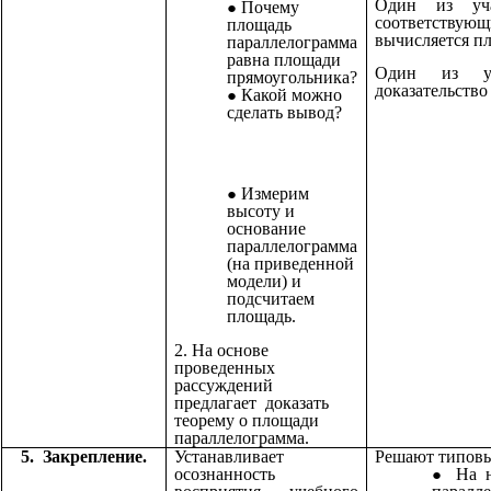
Один из уча
Почему
соответству
площадь
вычисляется п
параллелограмма
равна площади
Один из уч
прямоугольника?
доказательство
Какой можно
сделать вывод?
Измерим
высоту и
основание
параллелограмма
(на приведенной
модели) и
подсчитаем
площадь.
2. На основе
проведенных
рассуждений
предлагает доказать
теорему о площади
параллелограмма.
5. Закрепление.
Устанавливает
Решают типовы
осознанность
На 