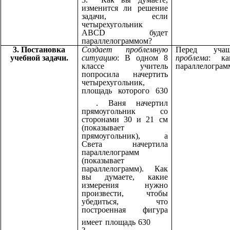
изменится ли решение
задачи, если
четырехугольник
ABCD будет
параллелограммом?
3. Постановка
Создает проблемную
Перед учащ
учебной задачи.
ситуацию
: В одном 8
проблема
: ка
классе учитель
параллелограм
попросила начертить
четырехугольник,
площадь которого 630
. Ваня начертил
прямоугольник со
сторонами 30 и 21 см
(показывает
прямоугольник), а
Света начертила
параллелограмм
(показывает
параллелограмм). Как
вы думаете, какие
измерения нужно
произвести, чтобы
убедиться, что
построенная фигура
имеет площадь 630