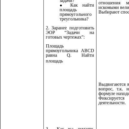
задачи?
отношения 
Как найти
искомыми вели
площадь
Выбирают спос
прямоугольного
треугольника?
2. Заранее подготовить
ЭОР “Задачи на
готовых чертежах”:
Площадь
прямоугольника ABCD
равна Q. Найти
площадь
Выдвигаются в
вопрос, т.к. 
формуле наход
Фиксируетс
деятельности.
3. Как вы думаете,