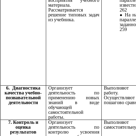
восприятия учебного
пара
материала.
извест
Рассматривается
262
решение типовых задач
На н
из учебника.
пара
заданн
259
6. Диагностика
Организует
Выполняют 
качества учебно-
деятельность по
работу.
познавательной
применению новых
Осуществля
деятельности
знаний в виде
пошагово сравн
обучающей
самостоятельной
работы.
7. Контроль и
Организует
Выполняю
оценка
деятельность по
самостоятельну
результатов
контролю усвоения