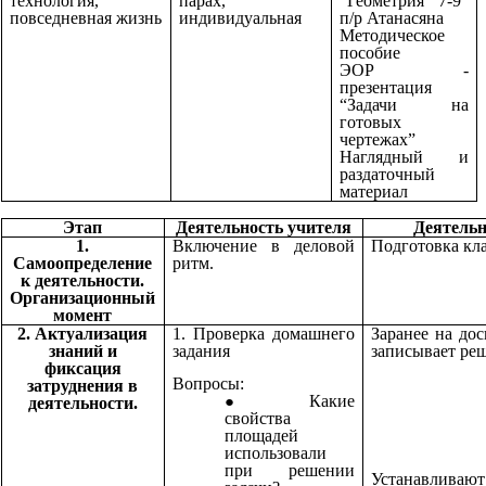
технология,
парах,
“Геометрия 7-9”
повседневная жизнь
индивидуальная
п/р Атанасяна
Методическое
пособие
ЭОР -
презентация
“Задачи на
готовых
чертежах”
Наглядный и
раздаточный
материал
Этап
Деятельность учителя
Деятельн
1.
Включение в деловой
Подготовка кла
Самоопределение
ритм.
к деятельности.
Организационный
момент
2. Актуализация
1. Проверка домашнего
Заранее на до
знаний и
задания
записывает ре
фиксация
Вопросы:
затруднения в
Какие
деятельности.
свойства
площадей
использовали
при решении
Устанавлив