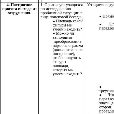
?
4. Построение
1. Организует учащихся
Учащиеся ведут
проекта выхода из
по исследованию
затруднения.
проблемной ситуации в
Прямо
виде поисковой беседы:
Площадь какой
О
фигуры мы
паралле
умеем находить?
Можно ли
выполнить
преобразование
параллелограмма
(дополнительное
построение),
чтобы получить
фигуры
площади,
которых мы
умеем находить?
треугол
Чт
парал
знать 
стор
проведе