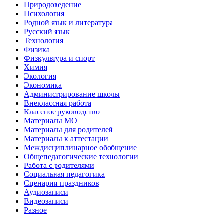
Природоведение
Психология
Родной язык и литература
Русский язык
Технология
Физика
Физкультура и спорт
Химия
Экология
Экономика
Администрирование школы
Внеклассная работа
Классное руководство
Материалы МО
Материалы для родителей
Материалы к аттестации
Междисциплинарное обобщение
Общепедагогические технологии
Работа с родителями
Социальная педагогика
Сценарии праздников
Аудиозаписи
Видеозаписи
Разное