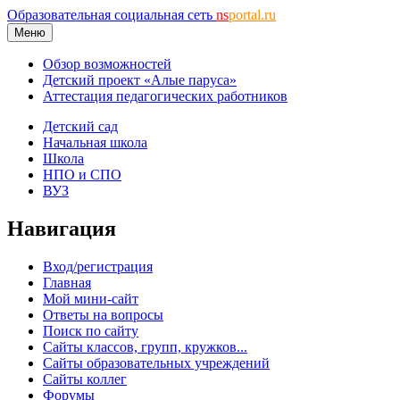
Образовательная социальная сеть
ns
portal.ru
Меню
Обзор возможностей
Детский проект «Алые паруса»
Аттестация педагогических работников
Детский сад
Начальная школа
Школа
НПО и СПО
ВУЗ
Навигация
Вход/регистрация
Главная
Мой мини-сайт
Ответы на вопросы
Поиск по сайту
Сайты классов, групп, кружков...
Сайты образовательных учреждений
Сайты коллег
Форумы