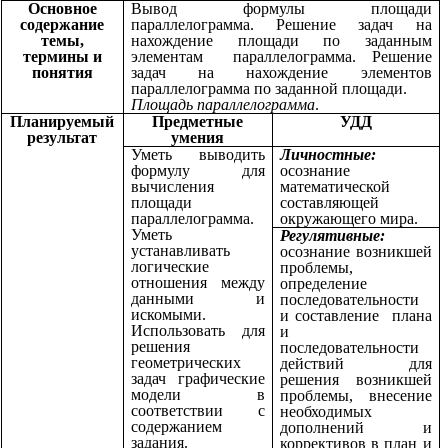
Основное
Вывод формулы площади
содержание
параллелограмма. Решение задач на
темы,
нахождение площади по заданным
термины и
элементам параллелограмма. Решение
понятия
задач на нахождение элементов
параллелограмма по заданной площади.
Площадь параллелограмма
.
Планируемый
Предметные
УДД
результат
умения
Уметь выводить
Личностные:
формулу для
осознание
вычисления
математической
площади
составляющей
параллелограмма.
окружающего мира.
Уметь
Регулятивные:
устанавливать
осознание возникшей
логические
проблемы,
отношения между
определение
данными и
последовательности
искомыми.
и составление плана
Использовать для
и
решения
последовательности
геометрических
действий для
задач графические
решения возникшей
модели в
проблемы, внесение
соответствии с
необходимых
содержанием
дополнений и
задания.
коррективов в план и