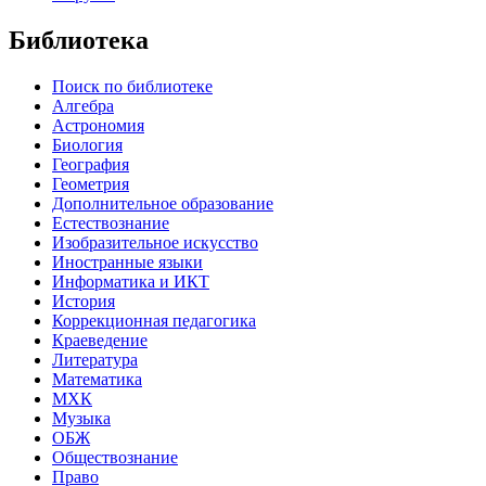
Библиотека
Поиск по библиотеке
Алгебра
Астрономия
Биология
География
Геометрия
Дополнительное образование
Естествознание
Изобразительное искусство
Иностранные языки
Информатика и ИКТ
История
Коррекционная педагогика
Краеведение
Литература
Математика
МХК
Музыка
ОБЖ
Обществознание
Право