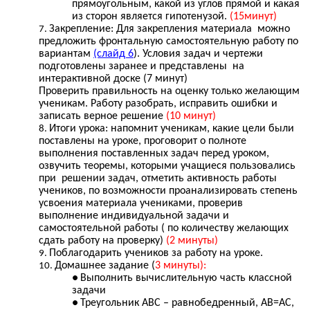
прямоугольным, какой из углов прямой и какая
из сторон является гипотенузой.
(15минут)
Закрепление: Для закрепления материала можно
предложить фронтальную самостоятельную работу по
вариантам
(слайд 6
). Условия задач и чертежи
подготовлены заранее и представлены на
интерактивной доске (7 минут)
Проверить правильность на оценку только желающим
ученикам. Работу разобрать, исправить ошибки и
записать верное решение
(10 минут)
Итоги урока: напомнит ученикам, какие цели были
поставлены на уроке, проговорит о полноте
выполнения поставленных задач перед уроком,
озвучить теоремы, которыми учащиеся пользовались
при решении задач, отметить активность работы
учеников, по возможности проанализировать степень
усвоения материала учениками, проверив
выполнение индивидуальной задачи и
самостоятельной работы ( по количеству желающих
сдать работу на проверку)
(2 минуты)
Поблагодарить учеников за работу на уроке.
Домашнее задание (
3 минуты):
Выполнить вычислительную часть классной
задачи
Треугольник АВС – равнобедренный, АВ=АС,