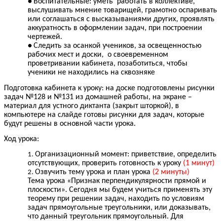
Воспитательные: уметь работать в коллективе,
выслушивать мнение товарищей, грамотно оспаривать
или соглашаться с высказываниями других, проявлять
аккуратность в оформлении задач, при построении
чертежей.
Следить за осанкой учеников, за освещенностью
рабочих мест и доски, о своевременном
проветривании кабинета, позаботиться, чтобы
ученики не находились на сквозняке
Подготовка кабинета к уроку: на доске подготовлены рисунки
задач №128 и №131 из домашней работы, на экране –
материал для устного диктанта (закрыт шторкой), в
компьютере на слайде готовы рисунки для задач, которые
будут решены в основной части урока.
Ход урока:
Организационный момент: приветствие, определить
отсутствующих, проверить готовность к уроку
(1 минут)
Озвучить тему урока и план урока
(2 минуты)
Тема урока «Признак перпендикулярности прямой и
плоскости». Сегодня мы будем учиться применять эту
теорему при решении задач, находить по условиям
задач прямоугольные треугольники, или доказывать,
что данный треугольник прямоугольный. Для