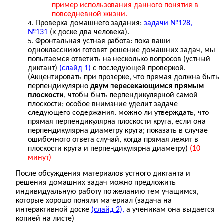
пример использования данного понятия в
повседневной жизни.
Проверка домашнего задания:
задачи №128,
№131
(к доске два человека).
Фронтальная устная работа: пока ваши
одноклассники готовят решение домашних задач, мы
попытаемся ответить на несколько вопросов (устный
диктант)
(слайд 1)
с последующей проверкой.
(Акцентировать при проверке, что прямая должна быть
перпендикулярно
двум пересекающимся прямым
плоскости
, чтобы быть перпендикулярной самой
плоскости; особое внимание уделит задаче
следующего содержания: можно ли утверждать, что
прямая перпендикулярна плоскости круга, если она
перпендикулярна диаметру круга; показать в случае
ошибочного ответа случай, когда прямая лежит в
плоскости круга и перпендикулярна диаметру)
(10
минут)
После обсуждения материалов устного диктанта и
решения домашних задач можно предложить
индивидуальную работу по желанию тем учащимся,
которые хорошо поняли материал (задача на
интерактивной доске
(слайд 2),
а ученикам она выдается
копией на листе)