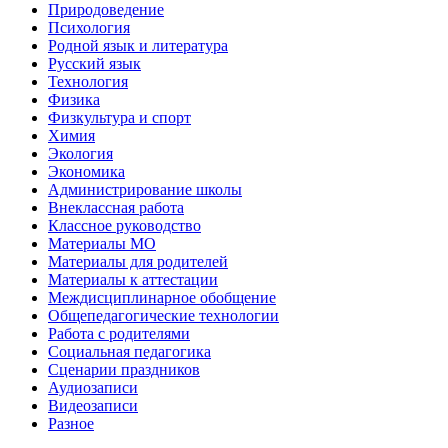
Природоведение
Психология
Родной язык и литература
Русский язык
Технология
Физика
Физкультура и спорт
Химия
Экология
Экономика
Администрирование школы
Внеклассная работа
Классное руководство
Материалы МО
Материалы для родителей
Материалы к аттестации
Междисциплинарное обобщение
Общепедагогические технологии
Работа с родителями
Социальная педагогика
Сценарии праздников
Аудиозаписи
Видеозаписи
Разное