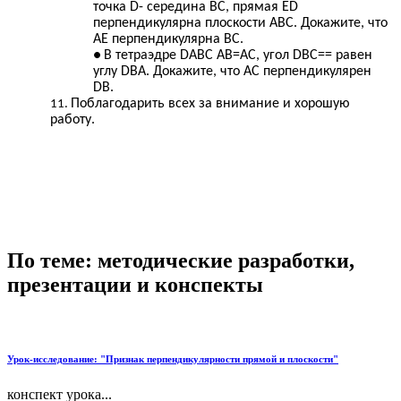
точка D- середина ВС, прямая ED
перпендикулярна плоскости АВС. Докажите, что
АE перпендикулярна ВС.
В тетраэдре DАВС АВ=АС, угол DВС== равен
углу DВА. Докажите, что АС перпендикулярен
DВ.
Поблагодарить всех за внимание и хорошую
работу.
По теме: методические разработки,
презентации и конспекты
Урок-исследование: "Признак перпендикулярности прямой и плоскости"
конспект урока...