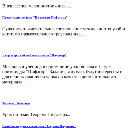
Внеклассное мероприятие - игра....
Презентация по теме "По следам Пифагора"
Существует замечательное соотношение между гипотенузой и
катетами прямоугольного треугольника...
1 тур всероссийской олимпиады "Пифагор"
Моя дочь и ученица в одном лице участвовала в 1 туре
олимпиады "Пифагор". Задания, я думаю, будут интересны и
для использования на уроках в качестве дополнительного
материала....
Теорема Пифагора
Урок по теме: Теорема Пифагора...
Разработка урока геометрии "Теорема Пифагора"