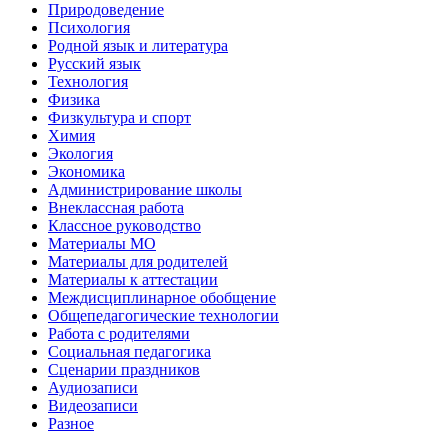
Природоведение
Психология
Родной язык и литература
Русский язык
Технология
Физика
Физкультура и спорт
Химия
Экология
Экономика
Администрирование школы
Внеклассная работа
Классное руководство
Материалы МО
Материалы для родителей
Материалы к аттестации
Междисциплинарное обобщение
Общепедагогические технологии
Работа с родителями
Социальная педагогика
Сценарии праздников
Аудиозаписи
Видеозаписи
Разное