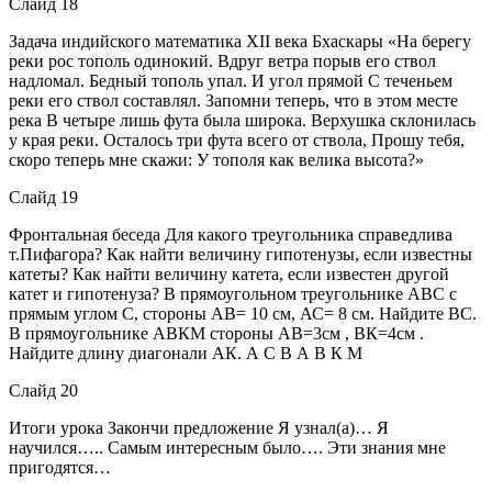
Слайд 18
Задача индийского математика XII века Бхаскары «На берегу
реки рос тополь одинокий. Вдруг ветра порыв его ствол
надломал. Бедный тополь упал. И угол прямой С теченьем
реки его ствол составлял. Запомни теперь, что в этом месте
река В четыре лишь фута была широка. Верхушка склонилась
у края реки. Осталось три фута всего от ствола, Прошу тебя,
скоро теперь мне скажи: У тополя как велика высота?»
Слайд 19
Фронтальная беседа Для какого треугольника справедлива
т.Пифагора? Как найти величину гипотенузы, если известны
катеты? Как найти величину катета, если известен другой
катет и гипотенуза? В прямоугольном треугольнике АВС с
прямым углом С, стороны АВ= 10 см, АС= 8 см. Найдите ВС.
В прямоугольнике АВКМ стороны АВ=3см , ВК=4см .
Найдите длину диагонали АК. А С В А В К М
Слайд 20
Итоги урока Закончи предложение Я узнал(а)… Я
научился….. Самым интересным было…. Эти знания мне
пригодятся…