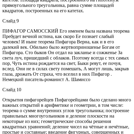
прямоугольного треугольника, равна сумме площадей
квадратов, построенных на его катетах.
Слайд 9
ПИФАГОР САМОССКИЙ Его именем была названа теорема
Пребудет вечной истина, как скоро Ее познает слабый
человек! И ныне теорема Пифагора Верна, как и в его
далекий век. Обильно было жертвоприношенье Богам от
Пифагора. Сто быков Он отдал на закланье и сожженье За
света луч, пришедший с облаков. Поэтому всегда с тех самых
пор, Чуть истина рождается на свет, Быки ревут, ее почуя,
вслед. Они не в силах свету помешать, А могут лишь, закрыв
глаза, дрожать От страха, что вселил в них Пифагор .
Немецкий писатель-романист А. Шамиссо
Слайд 10
Открытия пифагорейцев Пифагорейцами было сделано много
важных открытий в арифметике и геометрии, в том числе:
теорема о сумме внутренних углов треугольника; построение
правильных многоугольников и деление плоскости на
некоторые из них; геометрические способы решения
квадратных уравнений; деление чисел на чётные и нечётные,
простые и составные; введение фигурных, совершенных и