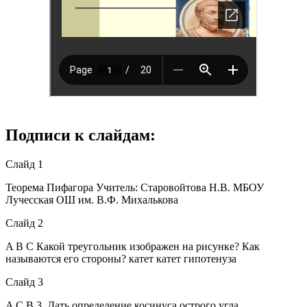
Подписи к слайдам:
Слайд 1
Теорема Пифагора Учитель: Старовойтова Н.В. МБОУ
Лучесская ОШ им. В.Ф. Михалькова
Слайд 2
A B C Какой треугольник изображен на рисунке? Как
называются его стороны? катет катет гипотенуза
Слайд 3
A C B 3. Дать определение косинуса острого угла