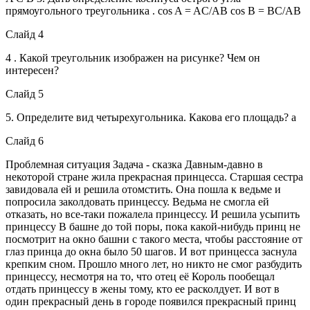
прямоугольного треугольника . cos A = AC/AB cos B = BC/AB
Слайд 4
4 . Какой треугольник изображен на рисунке? Чем он
интересен?
Слайд 5
5. Определите вид четырехугольника. Какова его площадь? а
Слайд 6
Проблемная ситуация Задача - сказка Давным-давно в
некоторой стране жила прекрасная принцесса. Старшая сестра
завидовала ей и решила отомстить. Она пошла к ведьме и
попросила заколдовать принцессу. Ведьма не смогла ей
отказать, но все-таки пожалела принцессу. И решила усыпить
принцессу В башне до той поры, пока какой-нибудь принц не
посмотрит на окно башни с такого места, чтобы расстояние от
глаз принца до окна было 50 шагов. И вот принцесса заснула
крепким сном. Прошло много лет, но никто не смог разбудить
принцессу, несмотря на то, что отец её Король пообещал
отдать принцессу в жены тому, кто ее расколдует. И вот в
один прекрасный день в городе появился прекрасный принц