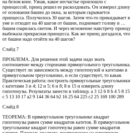
на белом коне. Узнав, какое несчастье произошло с
принцессой, принц решил ее расколдовать. Он измерил длину
от основания башни до окна, за которым скрывается
принцесса. Получилось 30 шагов. Затем что-то прикидывает в
уме и отходит на 40 шагов от башни, поднимает голову и …
башня озарилась светом. И через мгновение навстречу принцу
выбежала прекрасная принцесса. Как же принц догадался, что
от башни надо отойти на 40 шагов?
Слайд 7
ПРОБЛЕМА. Для решения этой задачи надо знать
соотношение между сторонами прямоугольного треугольника.
Существует ли зависимость между гипотенузой и катетами в
прямоугольном треугольнике, и если существует, то какая.
Практическая работа: построить прямоугольные треугольники
с катетами 3 и 4; 12 и 5; 6 и 8; 8 и 15 и измерить длину
гипотенузы. Результаты занести в таблицу. a 3 12 6 8 b 4 5 8 15
c 5 13 10 17 a2 9 144 36 64 b2 16 25 64 225 c2 25 169 100 289
Слайд 8
ТЕОРЕМА: В прямоугольном треугольнике квадрат
гипотенузы равен сумме квадратов катетов. В прямоугольном
треугольнике квадрат гипотенузы равен сумме квадратов
катетов. Площадь квадрата, построенного на гипотенузе