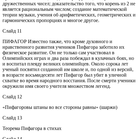
дружественных чисел; доказательство того, что корень из 2 не
является рациональным числом; создание математической
теории музыки, учения об арифметических, геометрических и
гармонических пропорциях и многое другое.
Слайд 11
ПИФАГОР Известно также, что кроме духовного и
нравственного развития учеников Пифагора заботило их
физическое развитие. Он не только сам участвовал в
Олимпийских играх и два раза побеждал в кулачных боях, но
и воспитал плеяду великих олимпийцев. Около сорока лет
ученый посвятил созданной им школе и, по одной из версий,
в возрасте восьмидесяти лет Пифагор был убит в уличной
схватке во время народного восстания. После смерти ученики
окружили имя своего учителя множеством легенд.
Слайд 12
«Пифагоровы штаны во все стороны равны» (шаржи)
Слайд 13
Теорема Пифагора в стихах
Слайд 14