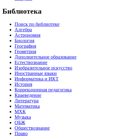
Библиотека
Поиск по библиотеке
Алгебра
Астрономия
Биология
География
Геометрия
Дополнительное образование
Естествознание
Изобразительное искусство
Иностранные языки
Информатика и ИКТ
История
Коррекционная педагогика
Краеведение
Литература
Математика
МХК
Музыка
ОБЖ
Обществознание
Право