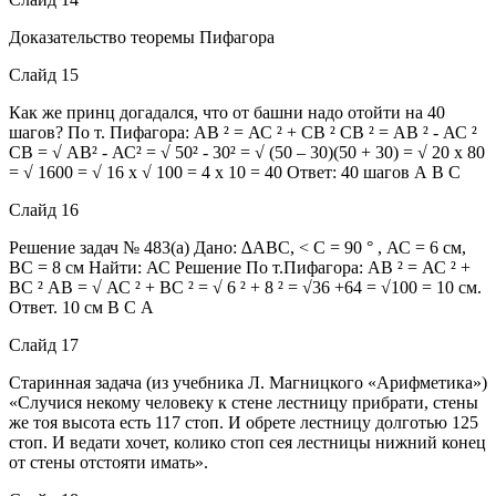
Доказательство теоремы Пифагора
Слайд 15
Как же принц догадался, что от башни надо отойти на 40
шагов? По т. Пифагора: АВ ² = АС ² + СВ ² СВ ² = АВ ² - АС ²
СВ = √ АВ² - АС² = √ 50² - 30² = √ (50 – 30)(50 + 30) = √ 20 х 80
= √ 1600 = √ 16 х √ 100 = 4 х 10 = 40 Ответ: 40 шагов А В С
Слайд 16
Решение задач № 483(а) Дано: ∆АВС, < С = 90 ° , АС = 6 см,
ВС = 8 см Найти: АС Решение По т.Пифагора: АВ ² = АС ² +
ВС ² АВ = √ АС ² + ВС ² = √ 6 ² + 8 ² = √36 +64 = √100 = 10 см.
Ответ. 10 см В С А
Слайд 17
Старинная задача (из учебника Л. Магницкого «Арифметика»)
«Случися некому человеку к стене лестницу прибрати, стены
же тоя высота есть 117 стоп. И обрете лестницу долготью 125
стоп. И ведати хочет, колико стоп сея лестницы нижний конец
от стены отстояти имать».