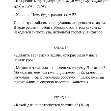
- Как решить эту задачу? (
используя теорему Пифагора:
2
2
2
АВ
= АС
+ BC
)
- Хорошо. Чему будет равняться АВ?
Используя слайд вместе с учащимися решается задача.
В ходе решения ребята убеждаются, в том как легко
находится гипотенуза, используя теорему Пифагора.
слайд 14
- Давайте вернемся к задаче, которая была у нас в
начале урока.
- Можно в этой задаче применить теорему Пифагора?
(
да можно, так как стена, расстояние до основания
лестницы и сама лестница образуют прямоугольный
треугольник, в котором известны катеты
)
слайд 15
- Какой длины потребуется лестница? (
10 м
)