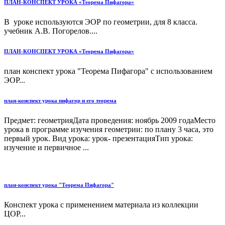
ПЛАН-КОНСПЕКТ УРОКА «Теорема Пифагора»
В уроке используются ЭОР по геометрии, для 8 класса.
учебник А.В. Погорелов....
ПЛАН-КОНСПЕКТ УРОКА «Теорема Пифагора»
план конспект урока "Теорема Пифагора" с использованием
ЭОР...
план-конспект урока пифагор и его теорема
Предмет: геометрияДата проведения: ноябрь 2009 годаМесто
урока в программе изучения геометрии: по плану 3 часа, это
первый урок. Вид урока: урок- презентацияТип урока:
изучение и первичное ...
план-конспект урока "Теорема Пифагора"
Конспект урока с применением материала из коллекции
ЦОР...