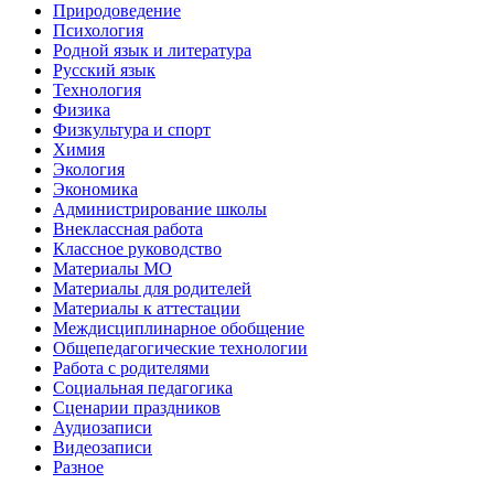
Природоведение
Психология
Родной язык и литература
Русский язык
Технология
Физика
Физкультура и спорт
Химия
Экология
Экономика
Администрирование школы
Внеклассная работа
Классное руководство
Материалы МО
Материалы для родителей
Материалы к аттестации
Междисциплинарное обобщение
Общепедагогические технологии
Работа с родителями
Социальная педагогика
Сценарии праздников
Аудиозаписи
Видеозаписи
Разное