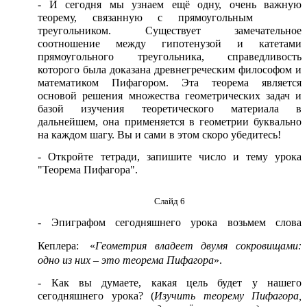
- И сегодня мы узнаем ещё одну, очень важную
теорему, связанную с прямоугольным
треугольником. Существует замечательное
соотношение между гипотенузой и катетами
прямоугольного треугольника, справедливость
которого была доказана древнегреческим философом и
математиком Пифагором. Эта теорема является
основой решения множества геометрических задач и
базой изучения теоретического материала в
дальнейшем, она применяется в геометрии буквально
на каждом шагу. Вы и сами в этом скоро убедитесь!
- Откройте тетради, запишите число и тему урока
"Теорема Пифагора".
Слайд 6
- Эпиграфом сегодняшнего урока возьмем слова
Кеплера:
«
Геометрия владеет двумя сокровищами:
одно из них – это теорема Пифагора
».
- Как вы думаете, какая цель будет у нашего
сегодняшнего урока? (
Изучить теорему Пифагора,