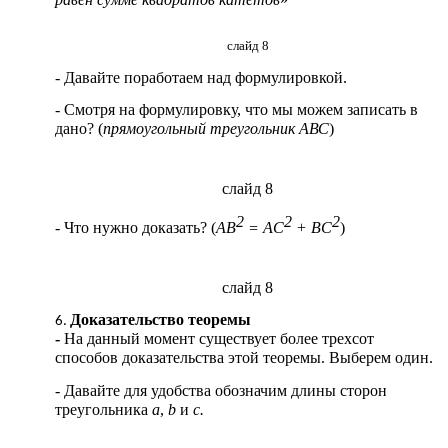
слайд 8
- Давайте поработаем над формулировкой.
- Смотря на формулировку, что мы можем записать в
дано? (
прямоугольный треугольник АВС
)
слайд 8
2
2
2
- Что нужно доказать? (
АВ
= АС
+ BC
)
слайд 8
Доказательство теоремы
-
На данный момент существует более трехсот
способов доказательства этой теоремы. Выберем один.
- Давайте для удобства обозначим длины сторон
треугольника
a
,
b
и
с.