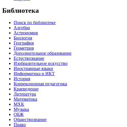
Библиотека
Поиск по библиотеке
Алгебра
Астрономия
Биология
География
Геометрия
Дополнительное образование
Естествознание
Изобразительное искусство
Иностранные языки
Информатика и ИКТ
История
Коррекционная педагогика
Краеведение
Литература
Математика
МХК
Музыка
ОБЖ
Обществознание
Право