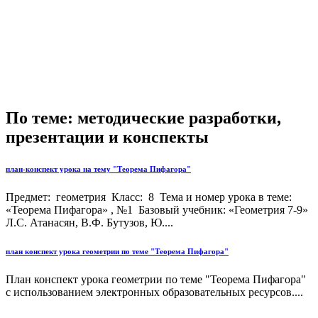
По теме: методические разработки,
презентации и конспекты
план-конспект урока на тему "Теорема Пифагора"
Предмет: геометрия Класс: 8 Тема и номер урока в теме:
«Теорема Пифагора» , №1 Базовый учебник: «Геометрия 7-9»
Л.С. Атанасян, В.Ф. Бутузов, Ю....
план конспект урока геометрии по теме "Теорема Пифагора"
План конспект урока геометрии по теме "Теорема Пифагора"
с использованием электронных образовательных ресурсов....