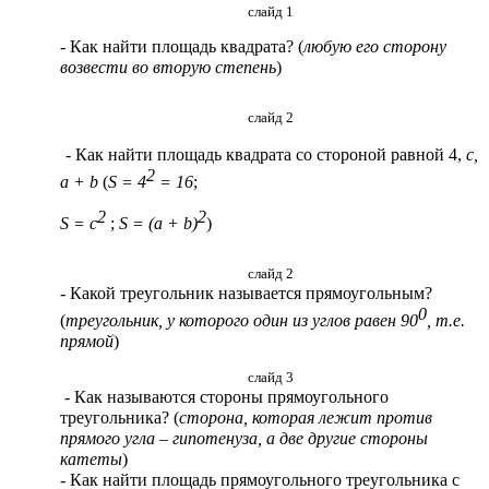
слайд 1
- Как найти площадь квадрата? (
любую его сторону
возвести во вторую степень
)
слайд 2
- Как найти площадь квадрата со стороной равной 4,
с,
2
a + b
(
S = 4
= 16
;
2
2
S = с
;
S = (a + b)
)
слайд 2
- Какой треугольник называется прямоугольным?
0
(
треугольник, у которого один из углов равен 90
, т.е.
прямой
)
слайд 3
- Как называются стороны прямоугольного
треугольника? (
сторона, которая лежит против
прямого угла – гипотенуза, а две другие стороны
катеты
)
- Как найти площадь прямоугольного треугольника с