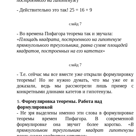
построенного на гипотенузе
)
- Действительно это так! 25 = 16 + 9
слайд 7
- Во времена Пифагора теорема так и звучала:
«
Площадь квадрата, построенного на гипотенузе
прямоугольного треугольника, равна сумме площадей
квадратов, построенных на его катетах
»
слайд 7
- Т.е. сейчас мы все вместе уже открыли формулировку
теоремы! Но не нужно думать, что мы уже ее и
доказали, ведь мы рассмотрели лишь пример с
конкретными длинами катетов и гипотенузы.
Формулировка теоремы. Работа над
формулировкой
- Не зря выделены именно эти слова в формулировке
теоремы времен Пифагора. В современной
формулировке она звучит более коротко. «
В
прямоугольном треугольнике квадрат гипотенузы
равен сумме квадратов катетов
»