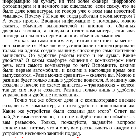
информацию на бумагу, ни тем более сканера, цифрового
фотоаппарата и я немного вас ошеломлю, если скажу, что не
было даже клавиатуры, не говоря уже о всем нам известной
«мышке». Почему ? И как же тогда работали с компьютером ?
А очень просто. Вводили информацию с помощью, можно
сказать, обычных выключателей и кнопок от обычных
дверных звонков, а получали ответ компьютера, списывая
последовательность перемигивания обычных лампочек.
Но как вы сами понимаете, техника не стоит на месте –
она развивается. Вначале все усилия были сконцентрированы
только на одном: создать машину, способную самостоятельно
вычислять. Об удобстве работы никто и не думал. Какие
удобства? О каком комфорте общения с компьютером идёт
речь, если самого компьютера то нет? Вспомните, какими
были первые автомобили, и какими в настоящее время они
выпускаются. «Разве можно сравнить» – скажете вы. Можно и
разница будет только лишь в удобстве водителя. А машину как
создали в начале по схеме: двигатель – трансмиссия – колеса,
так до сих пор и создают. Разница только лишь в удобстве
управления и удобстве пользования.
Точно так же обстоят дела и с компьютерами: вначале
создали сам компьютер, а потом удобства пользования им.
Какие же устройства были созданы для этого? Ответ вы
найдёте самостоятельно, а что не найдёте или не поймёте – я
вам разъясню. Только, пожалуйста, задавайте вопросы
конкретные, потому что я могу вам рассказывать о каждом из
устройств несколько занятий подряд.