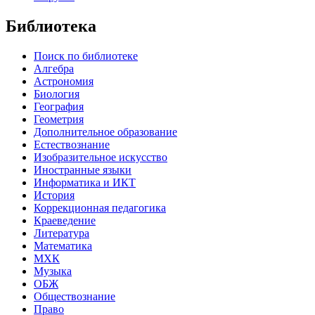
Библиотека
Поиск по библиотеке
Алгебра
Астрономия
Биология
География
Геометрия
Дополнительное образование
Естествознание
Изобразительное искусство
Иностранные языки
Информатика и ИКТ
История
Коррекционная педагогика
Краеведение
Литература
Математика
МХК
Музыка
ОБЖ
Обществознание
Право