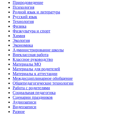
Природоведение
Психология
Родной язык и литература
Русский язык
Технология
Физика
Физкультура и спорт
Химия
Экология
Экономика
Администрирование школы
Внеклассная работа
Классное руководство
Материалы МО
Материалы для родителей
Материалы к аттестации
Междисциплинарное обобщение
Общепедагогические технологии
Работа с родителями
Социальная педагогика
Сценарии праздников
Аудиозаписи
Видеозаписи
Разное