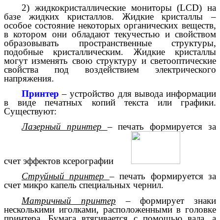
2) жидкокристаллические мониторы (LCD) на
базе жидких кристаллов. Жидкие кристаллы –
особое состояние некоторых органических веществ,
в котором они обладают текучестью и свойством
образовывать пространственные структуры,
подобные кристаллическим. Жидкие кристаллы
могут изменять свою структуру и светооптические
свойства под воздействием электрического
напряжения.
Принтер
– устройство для вывода информации
в виде печатных копий текста или графики.
Существуют:
Лазерный принтер
– печать формируется за
счет эффектов ксерографии
Струйный принтер
– печать формируется за
счет микро капель специальных чернил.
Матричный принтер
– формирует знаки
несколькими иголками, расположенными в головке
принтера. Бумага втягивается с помощью вала, а