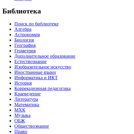
Библиотека
Поиск по библиотеке
Алгебра
Астрономия
Биология
География
Геометрия
Дополнительное образование
Естествознание
Изобразительное искусство
Иностранные языки
Информатика и ИКТ
История
Коррекционная педагогика
Краеведение
Литература
Математика
МХК
Музыка
ОБЖ
Обществознание
Право