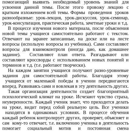
помогающий выявить необходимый уровень знаний для
усвоения данной темы. После этого провожу лекцию с
кратким изложением всей темы. Формы проведения уроков
разнообразные: урок-лекция, урок-дискуссия, урок-семинар,
урок-консультация, практическая работа, зачетные уроки и т.д.
В процессе изучения нового материала, после объяснения
новой темы учащиеся самостоятельно работают с текстом.
Отвечают на заранее записанные, на доске или на листе
вопросы (использую вопросы из учебника). Сами составляют
вопросы для взаимоконтроля (иногда даю, как домашнее
задание). Составляют план ответа. Разгадывают или
составляют кроссворды с использованием новых понятий и
терминов и т.д. (т.е. работают творчески).
На каждом занятии учащиеся получают разно-уровневые
задания для самостоятельной работы. Благодаря этому
учащиеся от маленькой победы в учении передвигаются
вперед. Развиваясь сами и вовлекая в эту деятельность других.
Такая организация деятельности создает благоприятный
психологический климат на уроке. Исчезают чувство страха,
неуверенности. Каждый ученик знает, что приходится делать
на уроке, видит перед собой реальную цель. Все ученики
находятся в одинаковых условиях. В процессе обучения
каждый ребенок контролирует других, проверяет, объясняет и
сам кому-то отвечает, т.е. включению ученика в деятельность
помогает социальный мотив и постоянная смена