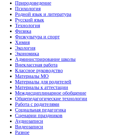
Природоведение
Психология
Родной язык и литература
Русский язык
Технология
Физика
Физкультура и спорт
Химия
Экология
Экономика
Администрирование школы
Внеклассная работа
Классное руководство
Материалы МО
Материалы для родителей
Материалы к аттестации
Междисциплинарное обобщение
Общепедагогические технологии
Работа с родителями
Социальная педагогика
Сценарии праздников
Аудиозаписи
Видеозаписи
Разное