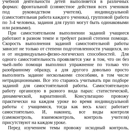
учебной деятельности детей выполняется в различных
формах: фронтальной (совместное действия всех учеников
под руководством учителя), индивидуальной
(самостоятельная работа каждого ученика), групповой (работа
по 3-4 человека, задания для групп могут быть одинаковыми
или разными).
При самостоятельном выполнении заданий учащиеся
работают в разном темпе и требуют разной степени помощи.
Скорость выполнения заданий самостоятельной работы
зависит не только от степени подготовленности учащихся, но
и от индивидуально-физио-логических способностей. Для
одного самостоятельность проявляется уже в том, что он без
чьей-либо помощи выполнил упражнение по только что
разобранному образцу, а для другого довольно просто
выполнить задание несколькими способами, в том числе
нетрадиционными. Все это стараюсь учитывать при подборе
заданий для самостоятельной работы. Самостоятельную
работу организую в разного вида парах: статистической,
динамической, вариативной. Консультацию провожу
практически на каждом уроке во время индивидуальной
работы с учащимися, тогда как весь класс работает
самостоятельно. И, наконец, все виды контроля
(самоконтроль, взаимоконтроль, контроль учителя)
присутствуют на каждом уроке.
Перед изучением темы провожу исходный контроль,