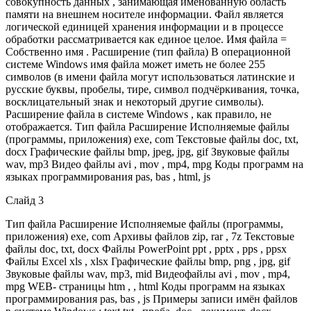
совокупность данных , занимающая именованную область
памяти на внешнем носителе информации. Файл является
логической единицей хранения информации и в процессе
обработки рассматривается как единое целое. Имя файла =
Собственно имя . Расширение (тип файла) В операционной
системе Windows имя файла может иметь не более 255
символов (в имени файла могут использоваться латинские и
русские буквы, пробелы, тире, символ подчёркивания, точка,
восклицательный знак и некоторый другие символы).
Расширение файла в системе Windows , как правило, не
отображается. Тип файла Расширение Исполняемые файлы
(программы, приложения) exe, com Текстовые файлы doc, txt,
docx Графические файлы bmp, jpeg, jpg, gif Звуковые файлы
wav, mp3 Видео файлы avi , mov , mp4, mpg Коды программ на
языках программирования pas, bas , html, js
Слайд 3
Тип файла Расширение Исполняемые файлы (программы,
приложения) exe, com Архивы файлов zip, rar , 7z Текстовые
файлы doc, txt, docx Файлы PowerPoint ppt , pptx , pps , ppsx
Файлы Excel xls , xlsx Графические файлы bmp, png , jpg, gif
Звуковые файлы wav, mp3, mid Видеофайлы avi , mov , mp4,
mpg WEB- страницы htm , , html Коды программ на языках
программирования pas, bas , js Примеры записи имён файлов