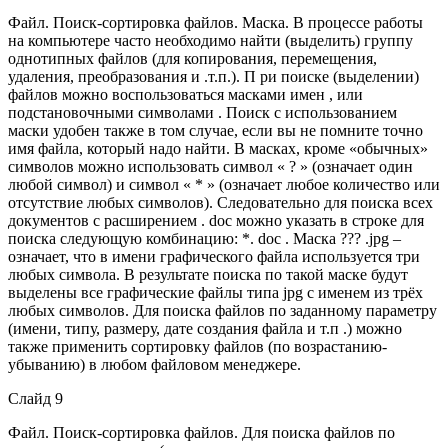
Файл. Поиск-сортировка файлов. Маска. В процессе работы
на компьютере часто необходимо найти (выделить) группу
однотипных файлов (для копирования, перемещения,
удаления, преобразования и .т.п.). П ри поиске (выделении)
файлов можно воспользоваться масками имен , или
подстановочными символами . Поиск с использованием
маски удобен также в том случае, если вы не помните точно
имя файла, который надо найти. В масках, кроме «обычных»
символов можно использовать символ « ? » (означает один
любой символ) и символ « * » (означает любое количество или
отсутствие любых символов). Следовательно для поиска всех
документов с расширением . doc можно указать в строке для
поиска следующую комбинацию: *. doc . Маска ??? .jpg –
означает, что в имени графического файла используется три
любых символа. В результате поиска по такой маске будут
выделены все графические файлы типа jpg с именем из трёх
любых символов. Для поиска файлов по заданному параметру
(имени, типу, размеру, дате создания файла и т.п .) можно
также применить сортировку файлов (по возрастанию-
убыванию) в любом файловом менеджере.
Слайд 9
Файл. Поиск-сортировка файлов. Для поиска файлов по