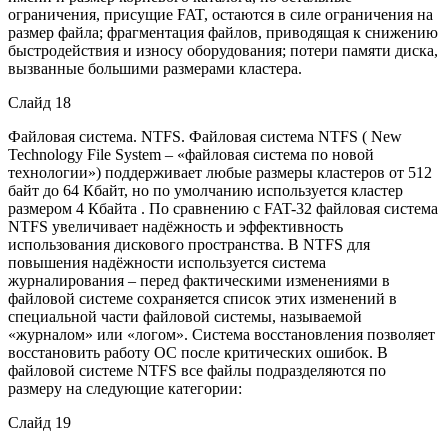
ограничения, присущие FAT, остаются в силе ограничения на
размер файла; фрагментация файлов, приводящая к снижению
быстродействия и износу оборудования; потери памяти диска,
вызванные большими размерами кластера.
Слайд 18
Файловая система. NTFS. Файловая система NTFS ( New
Technology File System – «файловая система по новой
технологии») поддерживает любые размеры кластеров от 512
байт до 64 Кбайт, но по умолчанию используется кластер
размером 4 Кбайта . По сравнению с FAT-32 файловая система
NTFS увеличивает надёжность и эффективность
использования дискового пространства. В NTFS для
повышения надёжности используется система
журналирования – перед фактическими изменениями в
файловой системе сохраняется список этих изменений в
специальной части файловой системы, называемой
«журналом» или «логом». Система восстановления позволяет
восстановить работу ОС после критических ошибок. В
файловой системе NTFS все файлы подразделяются по
размеру на следующие категории:
Слайд 19