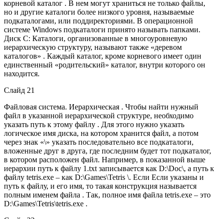
корневой каталог . В нем могут храниться не только файлы,
но и другие каталоги более низкого уровня, называемые
подкаталогами, или поддиректориями. В операционной
системе Windows подкаталоги принято называть папками.
Диск С: Каталоги, организованные в многоуровневую
иерархическую структуру, называют также «деревом
каталогов» . Каждый каталог, кроме корневого имеет один
единственный «родительский» каталог, внутри которого он
находится.
Слайд 21
Файловая система. Иерархическая . Чтобы найти нужный
файл в указанной иерархической структуре, необходимо
указать путь к этому файлу . Для этого нужно указать
логическое имя диска, на котором хранится файл, а потом
через знак «\» указать последовательно все подкаталоги,
вложенные друг в друга, где последним будет тот подкаталог,
в котором расположен файл. Например, в показанной выше
иерархии путь к файлу 1.txt записывается как D:\Doc\, а путь к
файлу tetris.exe – как D:\Games\Tetris \. Если Если указаны и
путь к файлу, и его имя, то такая конструкция называется
полным именем файла . Так, полное имя файла tetris.exe – это
D:\Games\Tetris\tetris.exe .