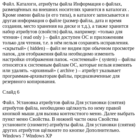
Файл. Каталоги, атрибуты файла Информация о файлах,
размещённых на внешних носителях хранится в каталогах .
Кроме имени файла (и его типа), в каталоге записывается и
другая информация о файле (размер файла, дата и время
создания, место хранения на диске и т.д.), а также хранится
набор атрибутов (свойств) файла, например: «только для
чтения» ( read only ) – файл доступен ОС и приложениям
только для чтения, т.е. в нём нельзя сохранять исправления.
«скрытый» ( hidden) – файл не видим при обычном просмотре
папок, для отображения файла необходимо изменить
настройки отображения папок. «системный» ( system) – файлы
относятся к системным файлам ОС, которые нельзя изменять
или удалять. «архивный» ( archive ) – атрибут указывает
программам-архиваторам файлы, предназначенные для
резервного копирования.
Слайд 6
Файл. Установка атрибутов файла Для установки (снятия)
атрибутов файла, необходимо щёлкнуть по нему правой
кнопкой мыши для вызова контекстного меню. Далее выбрать
пункт меню Свойства. В нижней части окна Свойства
установите (снимите) атрибуты файла. Для установки (снятия)
других атрибутов щёлкните по кнопке Дополнительно.
Windows 7 Windows XP