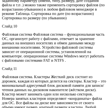
заданному параметру (имени, типу, размеру, дате создания
файла и т.п .) можно также применить сортировку файлов (по
возрастанию-убыванию) в любом файловом менеджере в
режиме Таблица. Сортировка по дате (по возрастанию)
Сортировка по размеру (по убыванию)
Слайд 10
Файловая система Файловая система – функциональная часть
ОС, организует работу с файлами, отвечает за хранение
данных на внешних носителях и обмен данными между
внешними носителями. Устройство файловой системы
зависит от операционной системы, установленной на
компьютере. операционные системы Windows могут работать
с файловыми системами FAT и NTFS .
Слайд 11
Файловая система. Кластеры Жесткий диск состоит из
дорожек, каждая из которых делится на секторы. Кластер – это
минимальный адресуемый блок дисковой памяти для записи/
чтения данных на дисковом накопителе (жёстком диске).
Кластер может занимать один или несколько секторов.
Номера занятых кластеров определяют «координаты» файла
для ОС. Все файлы на диске вне зависимости от своего
объема имеют размер, кратный размеру кластера. Любой