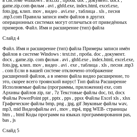
в системе Windows : text.txt , проба. doc , документ. docx ,
game.zip.com фильм . avi , ghfd.exe, index.html, excel.exe,
foto.jpg, клип. mov , видео . avi.exe , таблица . xls , песня
.mp3.com Правила записи имён файлов в других
операционных системах могут отличаться от приведённых
примеров. Файл. Имя и расширение (тип) файла
Слайд 4
Файл. Имя и расширение (тип) файла Примеры записи имён
файлов в системе Windows : text.txt , проба. doc , документ.
docx , game.zip. com фильм . avi , ghfd.exe , index.html, excel.exe,
foto.jpg, клип. mov , видео . avi . exe , таблица . xls , песня .mp3
. com Если в вашей системе отключено отображение
расширений файлов, а в имени файла видно расширение, то
это, скорее всего троянский вирус! Тип файла Расширение
Исполняемые файлы (программы, приложения) exe, com
Архивы файлов zip, rar , 7z Текстовые файлы doc, txt, docx
Файлы PowerPoint ppt , pptx , pps , ppsx Файлы Excel xls , xlsx
Графические файлы bmp, png , jpg, gif Звуковые файлы wav,
mp3, mid Видеофайлы avi , mov , mp4, mpg WEB- страницы
htm , , html Коды программ на языках программирования pas,
bas , js
Слайд 5