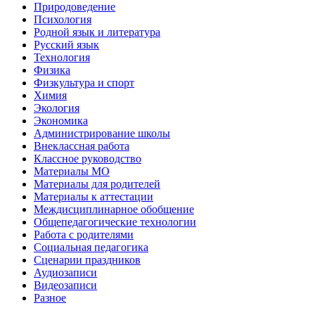
Природоведение
Психология
Родной язык и литература
Русский язык
Технология
Физика
Физкультура и спорт
Химия
Экология
Экономика
Администрирование школы
Внеклассная работа
Классное руководство
Материалы МО
Материалы для родителей
Материалы к аттестации
Междисциплинарное обобщение
Общепедагогические технологии
Работа с родителями
Социальная педагогика
Сценарии праздников
Аудиозаписи
Видеозаписи
Разное