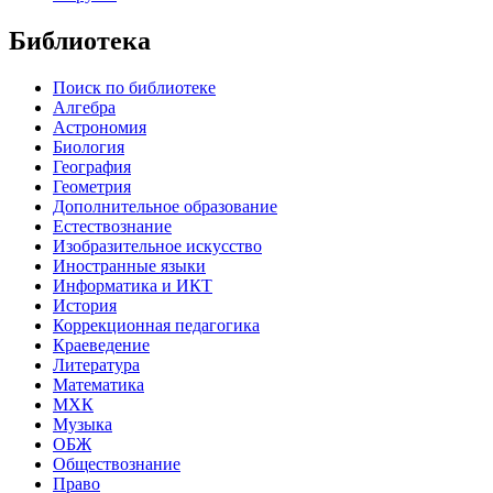
Библиотека
Поиск по библиотеке
Алгебра
Астрономия
Биология
География
Геометрия
Дополнительное образование
Естествознание
Изобразительное искусство
Иностранные языки
Информатика и ИКТ
История
Коррекционная педагогика
Краеведение
Литература
Математика
МХК
Музыка
ОБЖ
Обществознание
Право