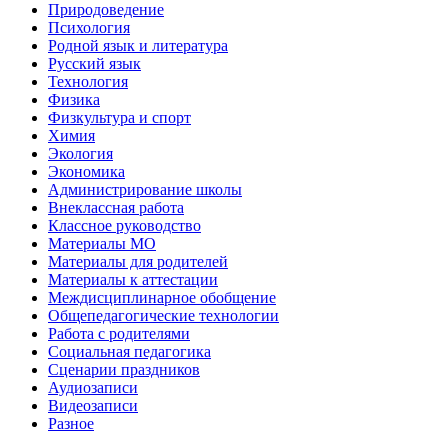
Природоведение
Психология
Родной язык и литература
Русский язык
Технология
Физика
Физкультура и спорт
Химия
Экология
Экономика
Администрирование школы
Внеклассная работа
Классное руководство
Материалы МО
Материалы для родителей
Материалы к аттестации
Междисциплинарное обобщение
Общепедагогические технологии
Работа с родителями
Социальная педагогика
Сценарии праздников
Аудиозаписи
Видеозаписи
Разное