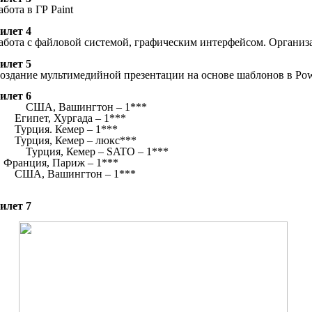
абота в ГР Paint
илет 4
абота с файловой системой, графическим интерфейсом. Органи
илет 5
оздание мультимедийной презентации на основе шаблонов в Pow
илет 6
. США, Вашингтон – 1***
гипет, Хургада – 1***
урция. Кемер – 1***
урция, Кемер – люкс***
. Турция, Кемер – SATO – 1***
. Франция, Париж – 1***
ША, Вашингтон – 1***
илет 7