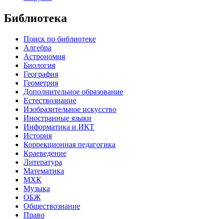
Библиотека
Поиск по библиотеке
Алгебра
Астрономия
Биология
География
Геометрия
Дополнительное образование
Естествознание
Изобразительное искусство
Иностранные языки
Информатика и ИКТ
История
Коррекционная педагогика
Краеведение
Литература
Математика
МХК
Музыка
ОБЖ
Обществознание
Право