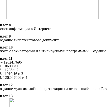
илет 8
оиск информации в Интернете
илет 9
оздание гипертекстового документа
илет 10
абота с архиваторами и антивирусными программами. Создание
илет 11
 = 12624,7696
10600 и 1
11236 и 2
11910,16 и 3
12624,7696 и 4
илет 12
оздание мультимедийной презентации на основе шаблонов в Pow
илет 13