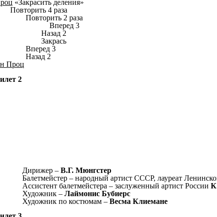
роц
«Закрасить деления»
овторить 4 раза
Повторить 2 раза
Вперед 3
Назад 2
Закрась
Вперед 3
Назад 2
н Проц
илет 2
Дирижер –
В.Г. Мюнгстер
Балетмейстер – народный артист СССР, лауреат Ленинск
Ассистент балетмейстера – заслуженный артист России
К
Художник –
Лаймонис Бубиерс
Художник по костюмам –
Весма Клиемане
илет 3