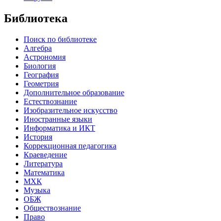
Библиотека
Поиск по библиотеке
Алгебра
Астрономия
Биология
География
Геометрия
Дополнительное образование
Естествознание
Изобразительное искусство
Иностранные языки
Информатика и ИКТ
История
Коррекционная педагогика
Краеведение
Литература
Математика
МХК
Музыка
ОБЖ
Обществознание
Право