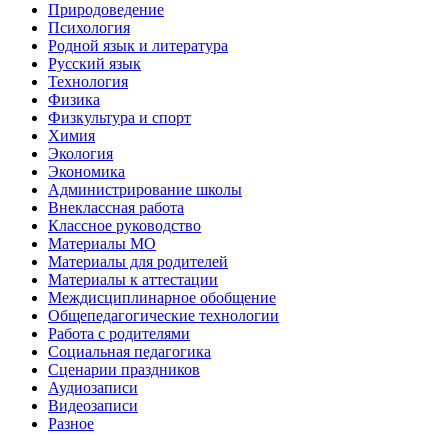
Природоведение
Психология
Родной язык и литература
Русский язык
Технология
Физика
Физкультура и спорт
Химия
Экология
Экономика
Администрирование школы
Внеклассная работа
Классное руководство
Материалы МО
Материалы для родителей
Материалы к аттестации
Междисциплинарное обобщение
Общепедагогические технологии
Работа с родителями
Социальная педагогика
Сценарии праздников
Аудиозаписи
Видеозаписи
Разное