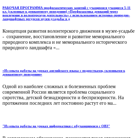
РАБОЧАЯ ПРОГРАММА профилактических занятий с учащимися учащиеся 5-11
кл. (склонные к девиантному поведению) «Профилактика девиаций через
вовлечение в волонтерскую деятельность» с использованием историко-природно-
ландшафтных ресурсов музея-усадьбы в д
Концепция развития волонтерского движения в музее-усадьбе
- сохранение, восстановление и развитие мемориального
природного комплекса и не мемориального исторического
природного ландшафта «...
«Из опыта работы на уроках английского языка с подростками, склонными к
девиантному поведению»
Одной из наиболее сложных и болезненных проблем
современной России является проблема социального
сиротства, детской безнадзорности и беспризорности. На
протяжении последних лет постоянно растут его ма...
"Из опыта работы на уроках информатики с обучающимися с ОВЗ"