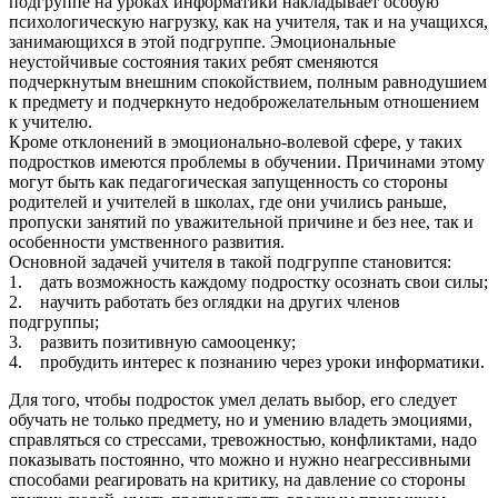
подгруппе на уроках информатики накладывает особую
психологическую нагрузку, как на учителя, так и на учащихся,
занимающихся в этой подгруппе. Эмоциональные
неустойчивые состояния таких ребят сменяются
подчеркнутым внешним спокойствием, полным равнодушием
к предмету и подчеркнуто недоброжелательным отношением
к учителю.
Кроме отклонений в эмоционально-волевой сфере, у таких
подростков имеются проблемы в обучении. Причинами этому
могут быть как педагогическая запущенность со стороны
родителей и учителей в школах, где они учились раньше,
пропуски занятий по уважительной причине и без нее, так и
особенности умственного развития.
Основной задачей учителя в такой подгруппе становится:
1. дать возможность каждому подростку осознать свои силы;
2. научить работать без оглядки на других членов
подгруппы;
3. развить позитивную самооценку;
4. пробудить интерес к познанию через уроки информатики.
Для того, чтобы подросток умел делать выбор, его следует
обучать не только предмету, но и умению владеть эмоциями,
справляться со стрессами, тревожностью, конфликтами, надо
показывать постоянно, что можно и нужно неагрессивными
способами реагировать на критику, на давление со стороны