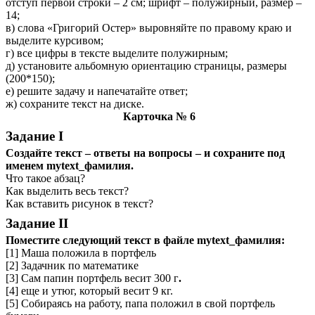
отступ первой строки – 2 см; шрифт – полужирный, размер –
14;
в) слова «Григорий Остер» выровняйте по правому краю и
выделите курсивом;
г) все цифры в тексте выделите полужирным;
д) установите альбомную ориентацию страницы, размеры
(200*150);
е) решите задачу и напечатайте ответ;
ж) сохраните текст на диске.
Карточка № 6
Задание I
Создайте текст – ответы на вопросы – и сохраните под
именем mytext_фамилия.
Что такое абзац?
Как выделить весь текст?
Как вставить рисунок в текст?
Задание II
Поместите следующий текст в файле mytext_фамилия:
[1]
Маша положила в портфель
[2]
Задачник по математике
[3]
Сам папин портфель весит 300 г
.
[4]
еще и утюг, который весит 9 кг.
[5]
Собираясь на работу, папа положил в свой портфель