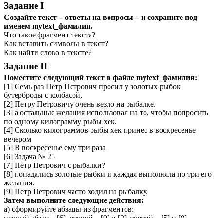
Задание I
Создайте текст – ответы на вопросы – и сохраните под
именем mytext_фамилия.
Что такое фрагмент текста?
Как вставить символы в текст?
Как найти слово в тексте?
Задание II
Поместите следующий текст в файле mytext_фамилия:
[1] Семь раз Петр Петрович просил у золотых рыбок
бутерброды с колбасой,
[2] Петру Петровичу очень везло на рыбалке.
[3] а остальные желания использовал на то, чтобы попросить
по одному килограмму рыбы хек.
[4] Сколько килограммов рыбы хек принес в воскресенье
вечером
[5] В воскресенье ему три раза
[6] Задача № 25
[7] Петр Петрович с рыбалки?
[8] попадались золотые рыбки и каждая выполняла по три его
желания.
[9] Петр Петрович часто ходил на рыбалку.
Затем выполните следующие действия:
а)
сформируйте абзацы из фрагментов:
первый абзац – [6], второй – [9] и [2], третий – [5] и [8],