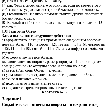
[6] и там присел отдохнуть на кактус.
[7] как Федя присел на него отдохнуть, если во время этого
события кактус расстался с третьей частью своих колючек.
[8] Оставшиеся 187 штук помогли вынуть другие посетители
ботанического сада.
[9] Каждый из 24 его одноклассников вынули из Феди по 12
колючек.
[10] Григорий Остер
Затем выполните следующие действия:
а)
сформируйте абзацы из фрагментов следующим образом:
первый абзац – [10]; второй – [2]; третий – [3] и [6]; четвертый
– [5], [4], [9] и [8]; пятый – [1] и [7]; затем цифры со скобками
удалите.
б) отформатируйте все абзацы:
выравнивание по ширине; размер шрифта – 14; в четвертом
абзаце установите отступы слева и справа по 2 см;
в) автор (Григорий Остер) – курсив;
г) установите поля страницы: левое и правое – по 3 см;
верхнее и нижнее – по 4 см;
д) подсчитайте и напечатайте ответ;
е) сохраните отредактированный текст на диске.
Карточка № 5
Задание I
Создайте текст – ответы на вопросы – и сохраните под