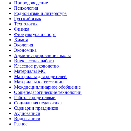
Природоведение
Психология
Родной язык и литература
Русский язык
Технология
Физика
Физкультура и спорт
Химия
Экология
Экономика
Администрирование школы
Внеклассная работа
Классное руководство
Материалы МО
Материалы для родителей
Материалы к аттестации
Междисциплинарное обобщение
Общепедагогические технологии
Работа с родителями
Социальная педагогика
Сценарии праздников
Аудиозаписи
Видеозаписи
Разное