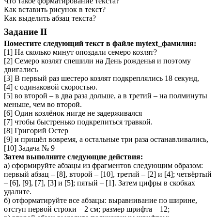
Что такое форматирование текста?
Как вставить рисунок в текст?
Как выделить абзац текста?
Задание II
Поместите следующий текст в файле mytext_фамилия:
[1] На сколько минут опоздали семеро козлят?
[2] Семеро козлят спешили на День рожденья и поэтому
двигались
[3] В первый раз шестеро козлят подкреплялись 18 секунд,
[4] с одинаковой скоростью.
[5] во второй – в два раза дольше, а в третий – на полминуты
меньше, чем во второй.
[6] Один козлёнок нигде не задерживался
[7] чтобы быстренько подкрепиться травкой.
[8] Григорий Остер
[9] и пришёл вовремя, а остальные три раза останавливались,
[10] Задача № 9
Затем выполните следующие действия:
а)
сформируйте абзацы из фрагментов следующим образом:
первый абзац – [8], второй – [10], третий – [2] и [4]; четвёртый
– [6], [9], [7], [3] и [5]; пятый – [1]. Затем цифры в скобках
удалите.
б) отформатируйте все абзацы: выравнивание по ширине,
отступ первой строки – 2 см; размер шрифта – 12;