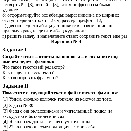
четвертый – [3], пятый – [8]; затем цифры со скобками
удалите.
б) отформатируйте все абзацы: выравнивание по ширине;
отступ первой строки – 2 см; размер шрифта – 12;
в) для последнего абзаца установите выравнивание по
правому краю, выделите абзац курсивом;
г) решите задачу и напечатайте ответ; сохраните текст еще раз.
Карточка № 4
Задание I
Создайте текст – ответы на вопросы – и сохраните под
именем mytext_фамилия.
Что такое текстовый редактор?
Как выделить весь текст?
Как скопировать фрагмент?
Задание II
Поместите следующий текст в файле mytext_фамилия:
[1]
Узнай, сколько колючек торчало из кактуса до того,
[2]
Задача № 30
[3] Федя с одноклассниками и учительницей пошел на
экскурсию в ботанический сад
[4] 56 колючек достала из него учительница.
[5] 27 колючек он сумел вытащить сам из себя.