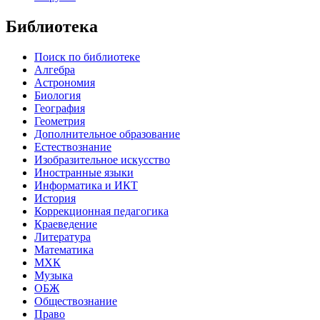
Библиотека
Поиск по библиотеке
Алгебра
Астрономия
Биология
География
Геометрия
Дополнительное образование
Естествознание
Изобразительное искусство
Иностранные языки
Информатика и ИКТ
История
Коррекционная педагогика
Краеведение
Литература
Математика
МХК
Музыка
ОБЖ
Обществознание
Право