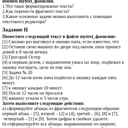
именем mytext_фамилия.
1.Что такое форматирование текста?
2.Как перенести фрагмент текста?
3.Какие основные задачи можно выполнить с помощью
текстового редактора?
Задание II
Поместите следующий текст в файле mytext_фамилия:
[1] Сколько раз выглянул в окошко папа, если известно, что
[2] Оставив свою машину во дворе под окном, папа пришел
домой в 8 часов вечера
[3] Григорий Остер
[4] и первым делом, с выражением ужаса на лице, подбежал к
окошку поглядеть, цела ли еще она.
[5] Задача № 20
[6] До 12 часов ночи папа подбегал к окошку каждые пять
минут.
[7] к окошку каждые 10 минут.
[8] После 12 часов он бросался
[9] машину угнали в 5 часов утра.
Затем выполните следующие действия:
а)
сформируйте абзацы из фрагментов следующим образом:
первый абзац – [5], второй – [2] и [4], третий – [6], [8] и [7],
четвертый – [1] и [9]. Затем цифры в скобках удалите.
б) отформатируйте все абзацы: выравнивание по ширине,