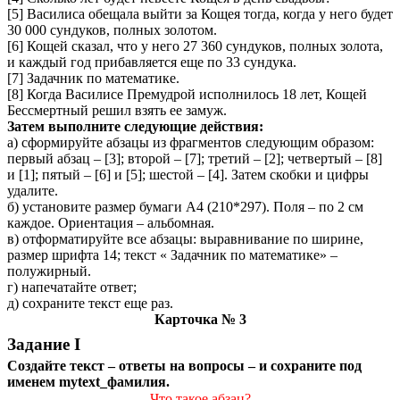
[5] Василиса обещала выйти за Кощея тогда, когда у него будет
30 000 сундуков, полных золотом.
[6] Кощей сказал, что у него 27 360 сундуков, полных золота,
и каждый год прибавляется еще по 33 сундука.
[7] Задачник по математике.
[8] Когда Василисе Премудрой исполнилось 18 лет, Кощей
Бессмертный решил взять ее замуж.
Затем выполните следующие действия:
а)
сформируйте абзацы из фрагментов следующим образом:
первый абзац – [3]; второй – [7]; третий – [2]; четвертый – [8]
и [1]; пятый – [6] и [5]; шестой – [4]. Затем скобки и цифры
удалите.
б) установите размер бумаги А4 (210*297). Поля – по 2 см
каждое. Ориентация – альбомная.
в) отформатируйте все абзацы: выравнивание по ширине,
размер шрифта 14; текст « Задачник по математике» –
полужирный.
г) напечатайте ответ;
д) сохраните текст еще раз.
Карточка № 3
Задание I
Создайте текст – ответы на вопросы – и сохраните под
именем mytext_фамилия.
Что такое абзац?