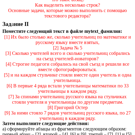
Как выделить несколько строк?
Основные задачи, которые можно выполнить с помощью
текстового редактора?
Зад
а
ние II
Поместите следующий текст в файле mytext_фамилия:
[1] Их было столько же, сколько учительниц по математике и
русскому языку вместе взятых,
[2] Задача № 5
[3] Сколько учителей всего и сколько учительниц собрались
на съезд учителей-новаторов?
[4] Строгие педагоги собрались на свой съезд и решили все
вместе сфотографироваться.
[5] и на каждом стульчике стояли вместе один учитель и одна
учительница.
[6] В первые 4 ряда встали учительницы математики по 33
учительницы в каждом ряду.
[7] За спинами учительниц русского языка на стульчиках
стояли учителя и учительницы по другим предметам.
[8] Григорий Остер
[9] За ними стояло 7 рядов учительниц русского языка, по 27
учительниц в каждом ряду.
Затем выполните следующие действия:
а)
сформируйте абзацы из фрагментов следующим образом:
первый абзац – [2], второй – [4], [6] и [9], третий – [7], [1] и [5],