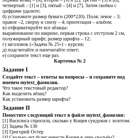
четвертый – [1] и [3], пятый – [4] и [7]. Затем скобки с
цифрами удалите;
б) установите размер бумаги (200*220). Поля: левое – 3;
правое –2, сверху и снизу – 4; ориентация – альбом;
в) отформатируйте все абзацы:
выравнивание по ширине, первая строка с отступом 2 см,
полужирный шрифт, размер шрифта – 12;
г) заголовок («Задача № 25») – курсив;
д) подсчитайте и напечатайте ответ;
е) сохраните текст еще раз.
Карточка № 2
Задание I
Создайте текст – ответы на вопросы – и сохраните под
именем mytext_фамилия.
Что такое текстовый редактор?
Как выделить абзац?
Как установить размер шрифта?
Задание II
Поместите следующий текст в файле mytext_фамилия:
[1] Василиса спросила, сколько у Кощея сундуков с золотом.
[2] Задача № 130
[3] Григорий Остер
[4] Сколько лет будет невесте Кощея в день свадьбы?