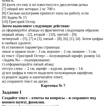
бумаги,
[6]
(
хотя это ему и не известно) его двухлетняя дочка
[7] общий вес которых 2 кг 700 г.
[8]
Сколько килограмм принесет папа на работу, если
[9] Задача № 15
[10] Григорий Остер
Затем выполните следующие действия:
а)
сформируйте абзацы из фрагментов следующим образом:
первый абзац – [2], второй – [10], третий – [9];
четвертый – [5], [7] и [3], пятый – [8], [6], [1], [4]. Затем цифры
в скобках удалите.
б) установите параметры страницы:
левое и правое поле – 3 см, верхнее – 2 см, нижнее – 5 см;
в) текст «Григорий Остер» – полужирный шрифт, размер 14;
«Задача №» – подчеркивание;
г) отформатируйте пятый абзац:
отступ слева – 2 см, шрифт – курсив, размер – 14;
д) все цифры в тексте выделите полужирным шрифтом;
е) решите задачу и напечатайте ответ;
ж) сохраните текст на диске.
Карточка № 7
Задание I
Создайте текст – ответы на вопросы – и сохраните под
именем mytext_фамилия.