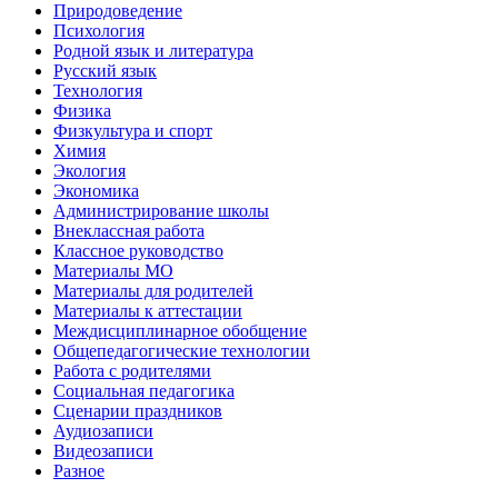
Природоведение
Психология
Родной язык и литература
Русский язык
Технология
Физика
Физкультура и спорт
Химия
Экология
Экономика
Администрирование школы
Внеклассная работа
Классное руководство
Материалы МО
Материалы для родителей
Материалы к аттестации
Междисциплинарное обобщение
Общепедагогические технологии
Работа с родителями
Социальная педагогика
Сценарии праздников
Аудиозаписи
Видеозаписи
Разное