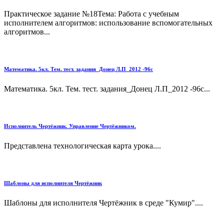
Практическое задание №18Тема: Работа с учебным
исполнителем алгорит­мов: использование вспомогательных
ал­горитмов...
Математика. 5кл. Тем. тест. задания_Донец Л.П_2012 -96с
Математика. 5кл. Тем. тест. задания_Донец Л.П_2012 -96с...
Исполнитель Чертёжник. Управление Чертёжником.
Представлена технологическая карта урока....
Шаблоны для исполнителя Чертёжник
Шаблоны для исполнителя Чертёжник в среде "Кумир"....