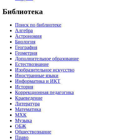
Библиотека
Поиск по библиотеке
Алгебра
Астрономия
Биология
География
Геометрия
Дополнительное образование
Естествознание
Изобразительное искусство
Иностранные языки
Информатика и ИКТ
История
Коррекционная педагогика
Краеведение
Литература
Математика
МХК
Музыка
ОБЖ
Обществознание
Право