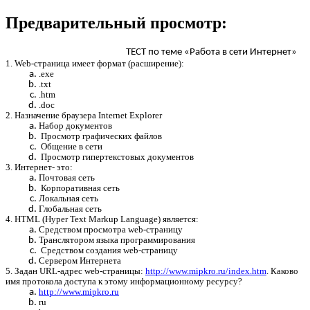
Предварительный просмотр:
ТЕСТ по теме «Работа в сети Интернет»
1. Web-страница имеет формат (расширение):
.exe
.txt
.htm
.doc
2. Назначение браузера Internet Explorer
Набор документов
Просмотр графических файлов
Общение в сети
Просмотр гипертекстовых документов
3. Интернет- это:
Почтовая сеть
Корпоративная сеть
Локальная сеть
Глобальная сеть
4. HTML (Hyper Text Markup Language) является:
Средством просмотра web-страницу
Транслятором языка программирования
Средством создания web-страницу
Сервером Интернета
5. Задан URL-адрес web-страницы:
http://www.mipkro.ru/index.htm
. Каково
имя протокола доступа к этому информационному ресурсу?
http://www.mipkro.ru
ru