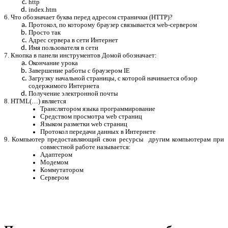
http
index.htm
6. Что обозначает буква перед адресом странички (HTTP)?
Протокол, по которому браузер связывается web-сервером
Просто так
Адрес сервера в сети Интернет
Имя пользователя в сети
7. Кнопка в панели инструментов Домой обозначает:
Окончание урока
Завершение работы с браузером IE
Загрузку начальной страницы, с которой начинается обзор
содержимого Интернета
Получение электронной почты
8. HTML(…) является
Транслятором языка программирование
Средством просмотра web страниц
Языком разметки web страниц
Протокол передачи данных в Интернете
9. Компьютер предоставляющий свои ресурсы другим компьютерам при
совместной работе называется:
Адаптером
Модемом
Коммутатором
Сервером