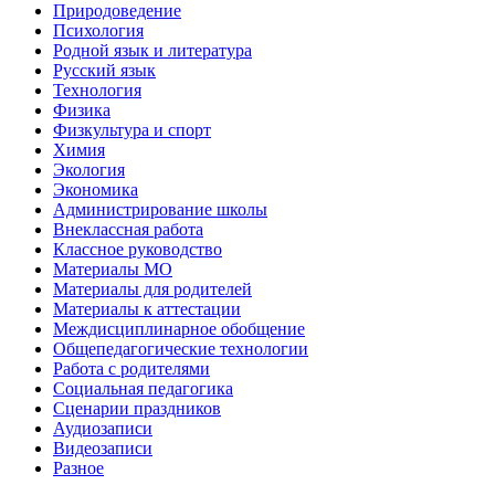
Природоведение
Психология
Родной язык и литература
Русский язык
Технология
Физика
Физкультура и спорт
Химия
Экология
Экономика
Администрирование школы
Внеклассная работа
Классное руководство
Материалы МО
Материалы для родителей
Материалы к аттестации
Междисциплинарное обобщение
Общепедагогические технологии
Работа с родителями
Социальная педагогика
Сценарии праздников
Аудиозаписи
Видеозаписи
Разное