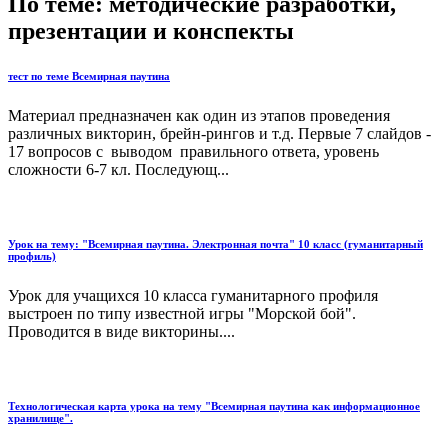
По теме: методические разработки,
презентации и конспекты
тест по теме Всемирная паутина
Материал предназначен как один из этапов проведения
различных викторин, брейн-рингов и т.д. Первые 7 слайдов -
17 вопросов с выводом правильного ответа, уровень
сложности 6-7 кл. Последующ...
Урок на тему: "Всемирная паутина. Электронная почта" 10 класс (гуманитарный
профиль)
Урок для учащихся 10 класса гуманитарного профиля
выстроен по типу известной игры "Морской бой".
Проводится в виде викторины....
Технологическая карта урока на тему "Всемирная паутина как информационное
хранилище".