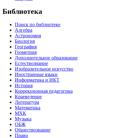
Библиотека
Поиск по библиотеке
Алгебра
Астрономия
Биология
География
Геометрия
Дополнительное образование
Естествознание
Изобразительное искусство
Иностранные языки
Информатика и ИКТ
История
Коррекционная педагогика
Краеведение
Литература
Математика
МХК
Музыка
ОБЖ
Обществознание
Право