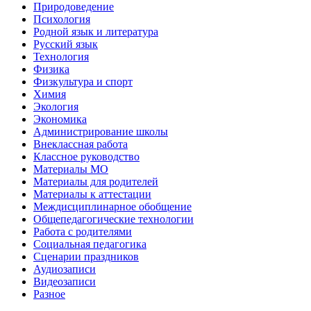
Природоведение
Психология
Родной язык и литература
Русский язык
Технология
Физика
Физкультура и спорт
Химия
Экология
Экономика
Администрирование школы
Внеклассная работа
Классное руководство
Материалы МО
Материалы для родителей
Материалы к аттестации
Междисциплинарное обобщение
Общепедагогические технологии
Работа с родителями
Социальная педагогика
Сценарии праздников
Аудиозаписи
Видеозаписи
Разное