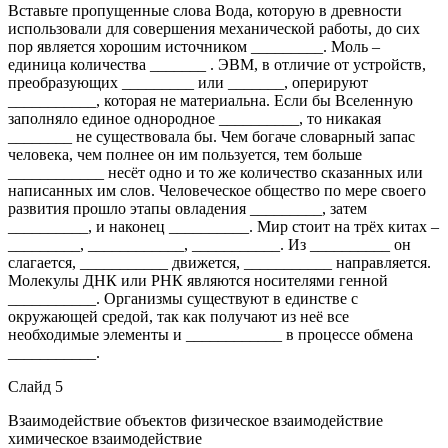
Вставьте пропущенные слова Вода, которую в древности
использовали для совершения механической работы, до сих
пор является хорошим источником _________. Моль –
единица количества _______ . ЭВМ, в отличие от устройств,
преобразующих _________ или _______, оперируют
___________, которая не материальна. Если бы Вселенную
заполняло единое однородное __________, то никакая
________ не существовала бы. Чем богаче словарный запас
человека, чем полнее он им пользуется, тем больше
____________ несёт одно и то же количество сказанных или
написанных им слов. Человеческое общество по мере своего
развития прошло этапы овладения _________, затем
__________, и наконец __________. Мир стоит на трёх китах –
_________, ____________, ___________. Из __________ он
слагается, ___________ движется, ___________ направляется.
Молекулы ДНК или РНК являются носителями генной
___________. Организмы существуют в единстве с
окружающей средой, так как получают из неё все
необходимые элементы и ____________ в процессе обмена
___________.
Слайд 5
Взаимодействие объектов физическое взаимодействие
химическое взаимодействие