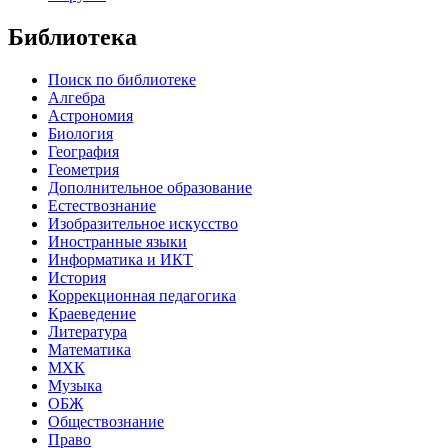
Библиотека
Поиск по библиотеке
Алгебра
Астрономия
Биология
География
Геометрия
Дополнительное образование
Естествознание
Изобразительное искусство
Иностранные языки
Информатика и ИКТ
История
Коррекционная педагогика
Краеведение
Литература
Математика
МХК
Музыка
ОБЖ
Обществознание
Право