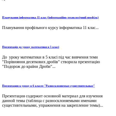
Планування інформатика 11 клас (інформаційно-технологічний профіль)
Планування профільного курсу інформатика 11 клас...
Презентація до уроку математики в 5 класі
До уроку математики в 5 класі під час вивчення теми
"Порівняння десяткових дробів" створила презентацію
"Подорож до країни Дроби"...
Презентация к уроку в 6 класее "Разносклоняемые существительные"
Презентация содержит основной материал для изучения
данной темы (таблица с разносклоняемыми именами
сущестивтельными, упражнения на закрепление темы)...