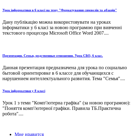
Урок інформатики в 6 класі на тему "Форматування символів та абзаців"
Дану публікацію можна використовувати на уроках
інформатики у 6 класі за новою програмою при вивченні
текстового процесора Microsoft Office Word 2007....
Презентация. Семья, родственные отношения. Урок СБО, 6 клас.
Данная презентация предназначена для урока по социально
бытовой ориентировке в 6 классе для обучающихся с
нарушением интеллектуального развития. Тема "Семья"....
Урок інформатики у 8 класі
Урок 1 з теми "Комп\'ютерна графіка" (за новою програмою):
"Поняття комп\'ютерної графіки. Правила ТБ.Практична
робота"....
Мне нравится