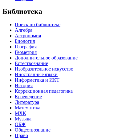
Библиотека
Поиск по библиотеке
Алгебра
Астрономия
Биология
География
Геометрия
Дополнительное образование
Естествознание
Изобразительное искусство
Иностранные языки
Информатика и ИКТ
История
Коррекционная педагогика
Краеведение
Литература
Математика
МХК
Музыка
ОБЖ
Обществознание
Право