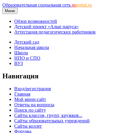
Образовательная социальная сеть
ns
portal.ru
Меню
Обзор возможностей
Детский проект «Алые паруса»
Аттестация педагогических работников
Детский сад
Начальная школа
Школа
НПО и СПО
ВУЗ
Навигация
Вход/регистрация
Главная
Мой мини-сайт
Ответы на вопросы
Поиск по сайту
Сайты классов, групп, кружков...
Сайты образовательных учреждений
Сайты коллег
Форумы