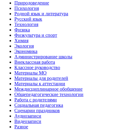
Природоведение
Психология
Родной язык и литература
Русский язык
Технология
Физика
Физкультура и спорт
Химия
Экология
Экономика
Администрирование школы
Внеклассная работа
Классное руководство
Материалы МО
Материалы для родителей
Материалы к аттестации
Междисциплинарное обобщение
Общепедагогические технологии
Работа с родителями
Социальная педагогика
Сценарии праздников
Аудиозаписи
Видеозаписи
Разное