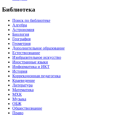
Библиотека
Поиск по библиотеке
Алгебра
Астрономия
Биология
География
Геометрия
Дополнительное образование
Естествознание
Изобразительное искусство
Иностранные языки
Информатика и ИКТ
История
Коррекционная педагогика
Краеведение
Литература
Математика
МХК
Музыка
ОБЖ
Обществознание
Право