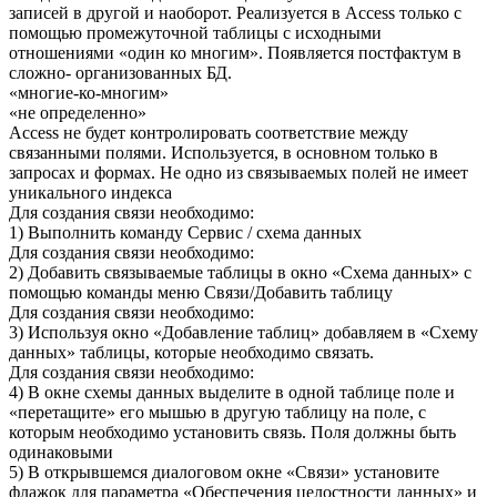
записей в другой и наоборот. Реализуется в Access только с
помощью промежуточной таблицы с исходными
отношениями «один ко многим». Появляется постфактум в
сложно- организованных БД.
«многие-ко-многим»
«не определенно»
Access не будет контролировать соответствие между
связанными полями. Используется, в основном только в
запросах и формах. Не одно из связываемых полей не имеет
уникального индекса
Для создания связи необходимо:
1) Выполнить команду Сервис / схема данных
Для создания связи необходимо:
2) Добавить связываемые таблицы в окно «Схема данных» с
помощью команды меню Связи/Добавить таблицу
Для создания связи необходимо:
3) Используя окно «Добавление таблиц» добавляем в «Схему
данных» таблицы, которые необходимо связать.
Для создания связи необходимо:
4) В окне схемы данных выделите в одной таблице поле и
«перетащите» его мышью в другую таблицу на поле, с
которым необходимо установить связь. Поля должны быть
одинаковыми
5) В открывшемся диалоговом окне «Связи» установите
флажок для параметра «Обеспечения целостности данных» и