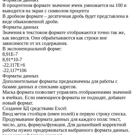
В процентном формате значение ячеек умножается на 100 и
выводится на экран с символом процента
В дробном формате – десятичная дробь будет представлена в
виде обыкновенной дроби.
Форматы данных
Значения в текстовом формате отображаются точно так же,
как вводятся. Они обрабатываются как строки вне
зависимости от их содержания.
В экспоненциальной форме:
8,91Е-7
8,91*10-7
-22,117Е+6
-22,117*106
Форматы данных
Дополнительные форматы предназначены для работы с
базами данных и списками адресов.
Маска формата позволяет управлять отображениями значений
в ячейках. Если имеющиеся форматы не подходят, добавьте
новый формат.
Создание БД средствами Excel:
Ввод меток столбцов (имен полей) в первую строку списка.
Продумывание формата данных для каждого поля: текст,
число, дата, формула/функция. Для дальнейшей корректной
работы нужно придерживаться выбранного формата данных.