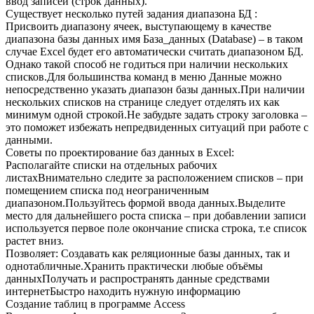
ввод записей (строк данных).
Существует несколько путей задания диапазона БД :
Присвоить диапазону ячеек, выступающему в качестве
диапазона базы данных имя База_данных (Database) – в таком
случае Excel будет его автоматически считать диапазоном БД.
Однако такой способ не годиться при наличии нескольких
списков.Для большинства команд в меню Данные можно
непосредственно указать диапазон базы данных.При наличии
нескольких списков на странице следует отделять их как
минимум одной строкой.Не забудьте задать строку заголовка –
это поможет избежать непредвиденных ситуаций при работе с
данными.
Советы по проектирование баз данных в Excel:
Располагайте списки на отдельных рабочих
листахВнимательно следите за расположением списков – при
помещением списка под неограниченным
диапазоном.Пользуйтесь формой ввода данных.Выделите
место для дальнейшего роста списка – при добавлении записи
используется первое поле окончание списка строка, т.е список
растет вниз.
Позволяет: Создавать как реляционные базы данных, так и
однотабличные.Хранить практически любые объёмы
данныхПолучать и распространять данные средствами
интернетБыстро находить нужную информацию
Создание таблиц в программе Access