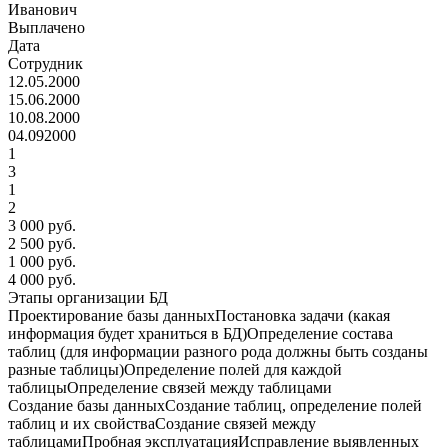
Иванович
Выплачено
Дата
Сотрудник
12.05.2000
15.06.2000
10.08.2000
04.092000
1
3
1
2
3 000 руб.
2 500 руб.
1 000 руб.
4 000 руб.
Этапы организации БД
Проектирование базы данныхПостановка задачи (какая
информация будет храниться в БД)Определение состава
таблиц (для информации разного рода должны быть созданы
разные таблицы)Определение полей для каждой
таблицыОпределение связей между таблицами
Создание базы данныхСоздание таблиц, определение полей
таблиц и их свойстваСоздание связей между
таблицамиПробная эксплуатацияИсправление выявленных