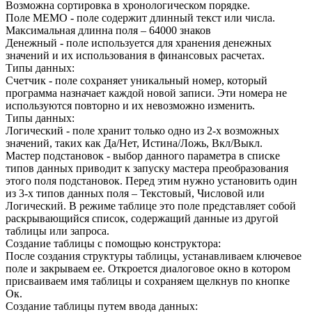
Возможна сортировка в хронологическом порядке.
Поле МЕМО - поле содержит длинный текст или числа.
Максимальная длинна поля – 64000 знаков
Денежный - поле используется для хранения денежных
значений и их использования в финансовых расчетах.
Типы данных:
Счетчик - поле сохраняет уникальный номер, который
программа назначает каждой новой записи. Эти номера не
используются повторно и их невозможно изменить.
Типы данных:
Логический - поле хранит только одно из 2-х возможных
значений, таких как Да/Нет, Истина/Ложь, Вкл/Выкл.
Мастер подстановок - выбор данного параметра в списке
типов данных приводит к запуску мастера преобразования
этого поля подстановок. Перед этим нужно установить один
из 3-х типов данных поля – Текстовый, Числовой или
Логический. В режиме таблице это поле представляет собой
раскрывающийся список, содержащий данные из другой
таблицы или запроса.
Создание таблицы с помощью конструктора:
После создания структуры таблицы, устанавливаем ключевое
поле и закрываем ее. Откроется диалоговое окно в котором
присваиваем имя таблицы и сохраняем щелкнув по кнопке
Ок.
Создание таблицы путем ввода данных: