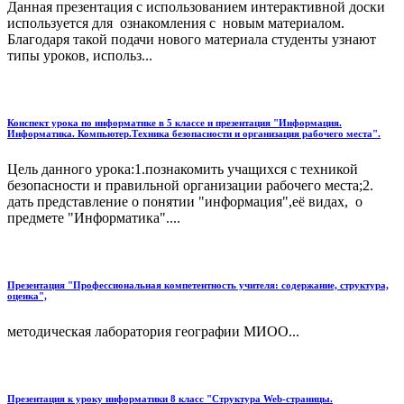
Данная презентация с использованием интерактивной доски
используется для ознакомления с новым материалом.
Благодаря такой подачи нового материала студенты узнают
типы уроков, использ...
Конспект урока по информатике в 5 классе и презентация "Информация.
Информатика. Компьютер.Техника безопасности и организация рабочего места".
Цель данного урока:1.познакомить учащихся с техникой
безопасности и правильной организации рабочего места;2.
дать представление о понятии "информация",её видах, о
предмете "Информатика"....
Презентация "Профессиональная компетентность учителя: содержание, структура,
оценка",
методическая лаборатория географии МИОО...
Презентация к уроку информатики 8 класс "Структура Web-страницы.