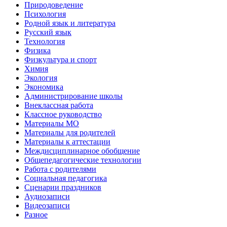
Природоведение
Психология
Родной язык и литература
Русский язык
Технология
Физика
Физкультура и спорт
Химия
Экология
Экономика
Администрирование школы
Внеклассная работа
Классное руководство
Материалы МО
Материалы для родителей
Материалы к аттестации
Междисциплинарное обобщение
Общепедагогические технологии
Работа с родителями
Социальная педагогика
Сценарии праздников
Аудиозаписи
Видеозаписи
Разное