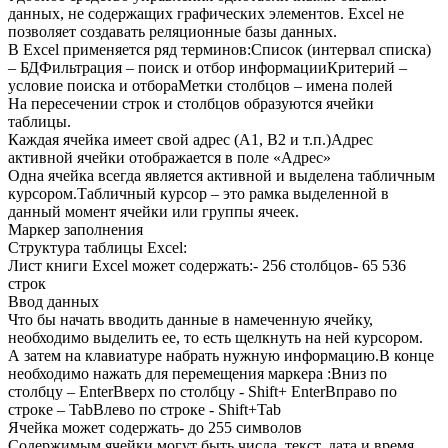
данных, не содержащих графических элементов. Excel не
позволяет создавать реляционные базы данных.
В Excel применяется ряд терминов:Список (интервал списка)
– БДФильтрация – поиск и отбор информацииКритерий –
условие поиска и отбораМетки столбцов – имена полей
На пересечении строк и столбцов образуются ячейки
таблицы.
Каждая ячейка имеет свой адрес (А1, В2 и т.п.)Адрес
активной ячейки отображается в поле «Адрес»
Одна ячейка всегда является активной и выделена табличным
курсором.Табличный курсор – это рамка выделенной в
данный момент ячейки или группы ячеек.
Маркер заполнения
Структура таблицы Excel:
Лист книги Excel может содержать:- 256 столбцов- 65 536
строк
Ввод данных
Что бы начать вводить данные в намеченную ячейку,
необходимо выделить ее, то есть щелкнуть на ней курсором.
А затем на клавиатуре набрать нужную информацию.В конце
необходимо нажать для перемещения маркера :Вниз по
столбцу – EnterВверх по столбцу - Shift+ EnterВправо по
строке – TabВлево по строке - Shift+Tab
Ячейка может содержать- до 255 символов
Содержимым ячейки могут быть числа, текст, дата и время,