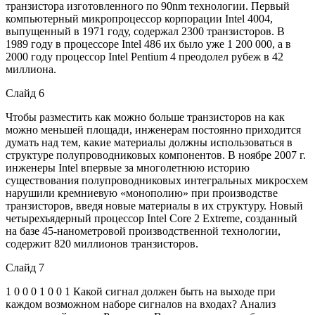
транзистора изготовленного по 90nm технологии. Первый
компьютерный микропроцессор корпорации Intel 4004,
выпущенный в 1971 году, содержал 2300 транзисторов. В
1989 году в процессоре Intel 486 их было уже 1 200 000, а в
2000 году процессор Intel Pentium 4 преодолел рубеж в 42
миллиона.
Слайд 6
Чтобы разместить как можно больше транзисторов на как
можно меньшей площади, инженерам постоянно приходится
думать над тем, какие материалы должны использоваться в
структуре полупроводниковых компонентов. В ноябре 2007 г.
инженеры Intel впервые за многолетнюю историю
существования полупроводниковых интегральных микросхем
нарушили кремниевую «монополию» при производстве
транзисторов, введя новые материалы в их структуру. Новый
четырехъядерный процессор Intel Core 2 Extreme, созданный
на базе 45-нанометровой производственной технологии,
содержит 820 миллионов транзисторов.
Слайд 7
1 0 0 0 1 0 0 1 Какой сигнал должен быть на выходе при
каждом возможном наборе сигналов на входах? Анализ