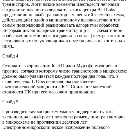
транзисторов. Логические элементы Шестьдесят лет назад
сотрудники научно-исследовательского центра Bell Labs
представили первый транзистор – маленький элемент схемы,
действующий подобно миниатюрному выключателю и тем
самым позволяющий реализовывать алгоритмы обработки
информации. Биполярный транзистор n-p-n — схематичное
изображение компонент, входящих в состав (трех разнотипно
легированных полупроводников и металлические контакты к
ним),.
Слайд 4
Основатель корпорации Intel Гордон Мур сформулировал
прогноз, согласно которому число транзисторов в микросхеме
должно было удваиваться каждые полтора-два года, что, в
свою очередь: 1. Обеспечивало бы повышение
вычислительной мощности ПК 2. Снижение конечной
стоимости ПК при его массовом производстве.
Слайд 5
Производителям микросхем удается поддерживать этот
экспоненциальный рост плотности размещения транзисторов
в микросхеме на протяжении десятков лет.
Электронномикроскопическое изображение полевого