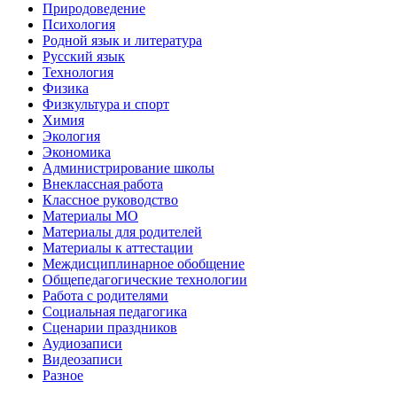
Природоведение
Психология
Родной язык и литература
Русский язык
Технология
Физика
Физкультура и спорт
Химия
Экология
Экономика
Администрирование школы
Внеклассная работа
Классное руководство
Материалы МО
Материалы для родителей
Материалы к аттестации
Междисциплинарное обобщение
Общепедагогические технологии
Работа с родителями
Социальная педагогика
Сценарии праздников
Аудиозаписи
Видеозаписи
Разное