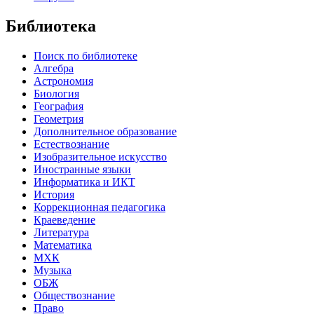
Библиотека
Поиск по библиотеке
Алгебра
Астрономия
Биология
География
Геометрия
Дополнительное образование
Естествознание
Изобразительное искусство
Иностранные языки
Информатика и ИКТ
История
Коррекционная педагогика
Краеведение
Литература
Математика
МХК
Музыка
ОБЖ
Обществознание
Право