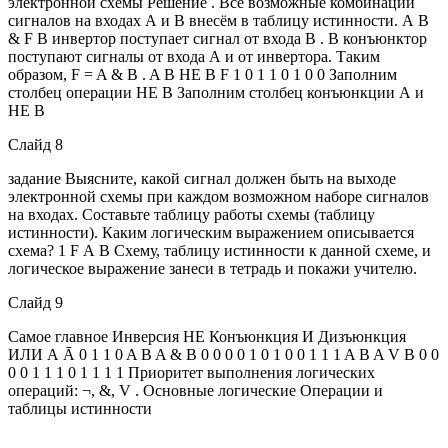
электронной схемы Решение . Все возможные комбинации
сигналов на входах А и В внесём в таблицу истинности. А В
& F В инвертор поступает сигнал от входа В . В конъюнктор
поступают сигналы от входа А и от инвертора. Таким
образом, F = A & B . A B НЕ B F 1 0 1 1 0 1 0 0 Заполним
столбец операции НЕ В Заполним столбец конъюнкции А и
НЕ В
Слайд 8
задание Выясните, какой сигнал должен быть на выходе
электронной схемы при каждом возможном наборе сигналов
на входах. Составьте таблицу работы схемы (таблицу
истинности). Каким логическим выражением описывается
схема? 1 F А В Схему, таблицу истинности к данной схеме, и
логическое выражение занеси в тетрадь и покажи учителю.
Слайд 9
Самое главное Инверсия НЕ Конъюнкция И Дизъюнкция
ИЛИ А Ā 0 1 1 0 A B A & B 0 0 0 0 1 0 1 0 0 1 1 1 A B A V B 0 0
0 0 1 1 1 0 1 1 1 1 Приоритет выполнения логических
операций: ¬, &, V . Основные логические Операции и
таблицы истинности