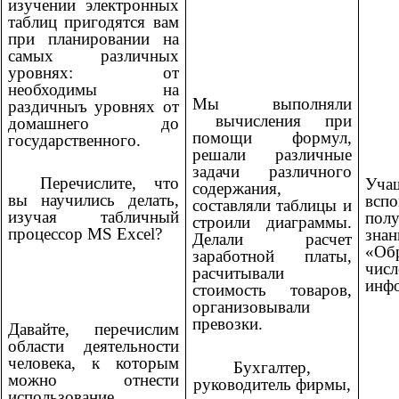
изучении электронных
таблиц пригодятся вам
при планировании на
самых различных
уровнях: от
необходимы на
Мы выполняли
раздичныъ уровнях от
вычисления при
домашнего до
помощи формул,
государственного.
решали различные
задачи различного
Перечислите, что
Уча
содержания,
вы научились делать,
всп
составляли таблицы и
изучая табличный
пол
строили диаграммы.
процессор MS Excel?
зна
Делали расчет
«Об
заработной платы,
числ
расчитывали
инф
стоимость товаров,
организовывали
превозки.
Давайте, перечислим
области деятельности
человека, к которым
Бухгалтер,
можно отнести
руководитель фирмы,
использование