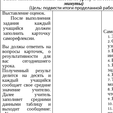
минуты)
(Цель:
подвести итоги проделанной рабо
Выставление оценок.
После выполнения
задания каждый
учащийся должен
Само
заполнить карточку
саморефлексии.
у
Вы должы ответить на
вопросы карточек, о
ин
результативности для
вас сегоднешнего
урока.
за
Полученный результ
делится на десять и
каждый учащийся
м
сообщает свое среднне
значение учителю.
ч
Далее учитель
заполняет средними
данными таблицу и
выходит сообщение:
по