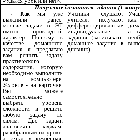
«Удался урок или нет».
Получение домашнего задания (1 мину
- Как мы уже
Ученики слушают
Уча
выяснили ранее,
учителя, получают
ка
многие задачи в ЭТ
дифференцированные
дом
имеют прикладной
индивидуальные
а т
характер. Поэтому в
задания (записывают
нео
качестве домашнего
домашнее задание в
выпо
задания я предлагаю
дневник).
вам решить задачу
практического
содержания, которую
необходимо выполнить
на компьютере.
Условие - на карточке.
Вы можете
самостоятельно
выбрать уровень
сложности и решить
любую задачу по
силам. Две задачи
аналогичны задачам,
разобранным на уроке,
а третья - усложненная.