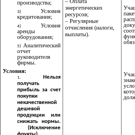
– Оплата
производства;
Уча
энергетических
Условия
паке
ресурсов;
кредитования;
расп
– Регулярные
до
Условия
отчисления (налоги,
со
аренды
выплаты).
фун
оборудования;
обяз
Аналитический
отчет
руководителя
фирмы.
Условия:
Уча
Нельзя
зн
получать
усл
прибыль за счет
ко
покупки
дол
некачественной
дешевой
продукции или
снижать нормы.
(Исключение
фрукты).