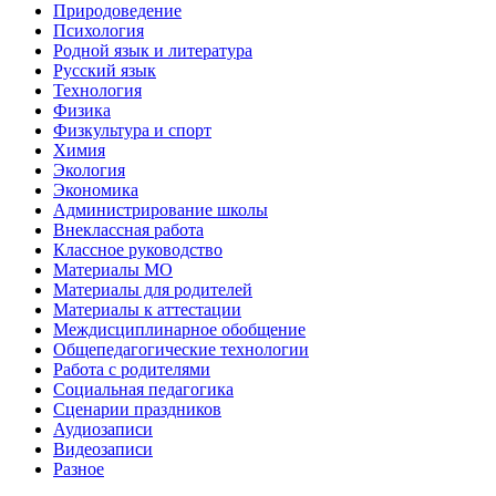
Природоведение
Психология
Родной язык и литература
Русский язык
Технология
Физика
Физкультура и спорт
Химия
Экология
Экономика
Администрирование школы
Внеклассная работа
Классное руководство
Материалы МО
Материалы для родителей
Материалы к аттестации
Междисциплинарное обобщение
Общепедагогические технологии
Работа с родителями
Социальная педагогика
Сценарии праздников
Аудиозаписи
Видеозаписи
Разное