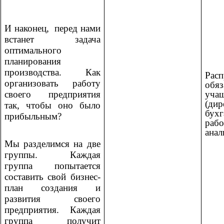
И наконец, перед нами
встанет задача
оптимального
планирования
производства. Как
Расп
организовать работу
обя
учащ
своего предприятия
(дир
так, чтобы оно было
бу
прибыльным?
ра
анал
Мы разделимся на две
группы. Каждая
группа попытается
составить свой бизнес-
план создания и
развития своего
предприятия. Каждая
группа получит