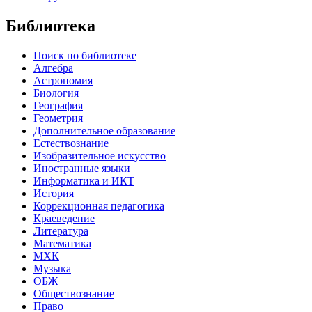
Библиотека
Поиск по библиотеке
Алгебра
Астрономия
Биология
География
Геометрия
Дополнительное образование
Естествознание
Изобразительное искусство
Иностранные языки
Информатика и ИКТ
История
Коррекционная педагогика
Краеведение
Литература
Математика
МХК
Музыка
ОБЖ
Обществознание
Право