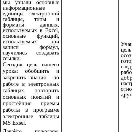
мы узнали основные
информационные
единицы электронной
таблицы, типы и
форматы данных,
используемых в Excel,
основные функций,
используемых при
Уча
записи формул,
це
научились создавать
ос
ссылки.
г
Сегодня цель нашего
сле
урока:
обобщить и
рабо
закрепить знания по
добр
на
работе в электронных
отн
таблицах, повторить
друг
основных понятий и
простейшие приёмы
работы в программе
электронные таблицы
MS Exsel.
Давайте пожелаем,