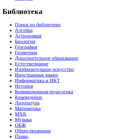
Библиотека
Поиск по библиотеке
Алгебра
Астрономия
Биология
География
Геометрия
Дополнительное образование
Естествознание
Изобразительное искусство
Иностранные языки
Информатика и ИКТ
История
Коррекционная педагогика
Краеведение
Литература
Математика
МХК
Музыка
ОБЖ
Обществознание
Право