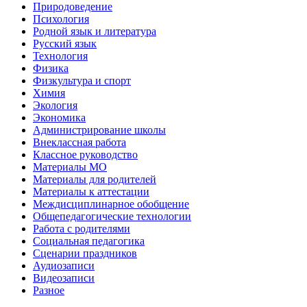
Природоведение
Психология
Родной язык и литература
Русский язык
Технология
Физика
Физкультура и спорт
Химия
Экология
Экономика
Администрирование школы
Внеклассная работа
Классное руководство
Материалы МО
Материалы для родителей
Материалы к аттестации
Междисциплинарное обобщение
Общепедагогические технологии
Работа с родителями
Социальная педагогика
Сценарии праздников
Аудиозаписи
Видеозаписи
Разное