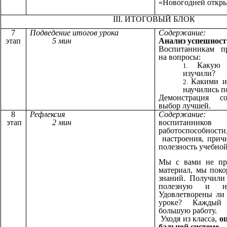
«Новогодней откр
III.
ИТОГОВЫЙ БЛОК
7
Подведение итогов урока
Содержание:
этап
5 мин
Анализ успешност
Воспитанникам пр
на вопросы:
Какую
изучили?
Какими и
научились п
Демонстрация со
выбор лучшей.
8
Рефлексия
Содержа
этап
2 мин
воспитан
работоспособност
настроения, причи
полезность учебной
Мы с вами не пр
материал, мы пок
знаний. Получили
полезную и н
Удовлетворены ли 
уроке? Каждый
большую работу.
Уходя из класса,
о
бальной системе.