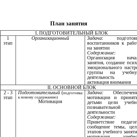
План занятия
I. ПОДГОТОВИТЕЛЬНЫЙ БЛОК
1
Организационный
Задача
: подготов
этап
воспитанников к рабо
на занятии
Содержание:
Организация нача
занятия, создание псих
эмоционального настр
группы на учебн
деятельность 
активация внимания
II. ОСНОВНОЙ БЛОК
2 - 3
Подготовительный
(
Задача:
Обеспечен
подготовка
этап
к новому содержанию)
мотивации и принят
Мотивация
детьми цели учебн
познавательной
деятельности
Содержание:
Приветствие педагог
сообщение темы, цел
этапов учебного заняти
мотивация учебн