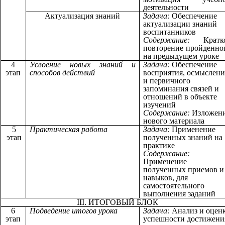
деятельности
Актуализация знаний
Задача:
Обеспечение
актуализации знаний
воспитанников
Содержание:
Кратко
повторение пройденно
на предыдущем уроке
4
Усвоение новых знаний и
Задача:
Обеспечение
этап
способов действий
восприятия, осмыслени
и первичного
запоминания связей и
отношений в объекте
изучений
Содержание:
Изложен
нового материала
5
Практическая работа
Задача:
Применение
этап
полученных знаний на
практике
Содержание:
Применение
полученных приемов и
навыков, для
самостоятельного
выполнения заданий
III.
ИТОГОВЫЙ БЛОК
6
Подведение итогов урока
Задача:
Анализ и оцен
этап
успешности достижени