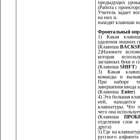
предыдущих урока
(Работа с проекто
Учитель задает во
на них и.
находят клавиши на
Фронтальный опр
1) Какая клавиш
удаления лишних с
(Клавиша
BACKS
2)Назовите вспом
которая исполь
заглавных букв и 
(Клавиша
SHIFT
)
3) Какая клави
команды и вызыв
При наборе те
завершения ввода а
(Клавиша
Enter
)
4) Эта большая кла
ней, находитс
клавиатуры. Что э
чего она используе
(Клавиша
ПРОБЕ
отделения слов и
друга)
5) Где на клавиат
русского алфавита