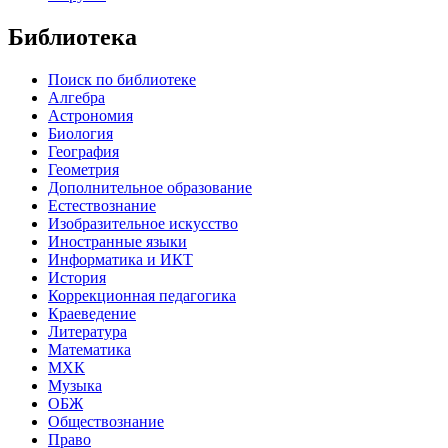
Библиотека
Поиск по библиотеке
Алгебра
Астрономия
Биология
География
Геометрия
Дополнительное образование
Естествознание
Изобразительное искусство
Иностранные языки
Информатика и ИКТ
История
Коррекционная педагогика
Краеведение
Литература
Математика
МХК
Музыка
ОБЖ
Обществознание
Право