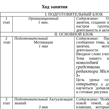
Ход занятия
I. ПОДГОТОВИТЕЛЬНЫЙ БЛОК
1
Организационный
Содержание:
О
этап
1 мин.
занятия, создание
настроя гру
деятельность и ак
II. ОСНОВНОЙ БЛОК
2
Подготовительный
Содержание:
Пр
этап
Мотивация
сообщение темы, ц
1 мин
занятия, мот
деятельности
Вводное слово учит
Тема нашего 
новогодн
средствам
редактора Micro
1»
Цель урока: с
открытку
, а д
научиться добавля
и готовые рисунки 
3
Подготовительный
Актуализация
Содержание:
Чтоб
этап
знаний
новой темой, 
3 мин
клавиши, котор