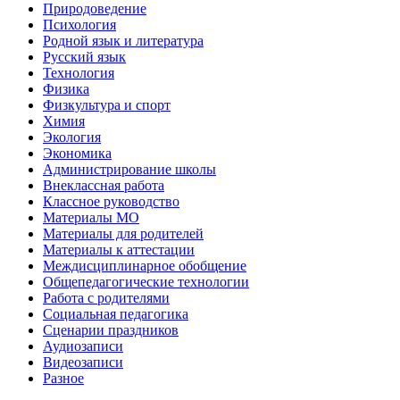
Природоведение
Психология
Родной язык и литература
Русский язык
Технология
Физика
Физкультура и спорт
Химия
Экология
Экономика
Администрирование школы
Внеклассная работа
Классное руководство
Материалы МО
Материалы для родителей
Материалы к аттестации
Междисциплинарное обобщение
Общепедагогические технологии
Работа с родителями
Социальная педагогика
Сценарии праздников
Аудиозаписи
Видеозаписи
Разное