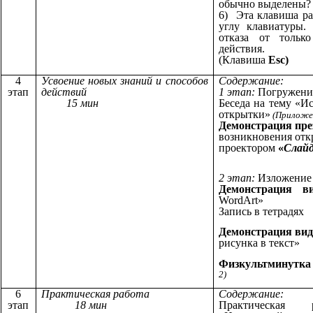
обычно выделены?
6) Эта клавиша ра
углу клавиатуры.
отказа от тольк
действия.
(Клавиша
Esc)
4
Усвоение новых знаний и способов
Содержание:
этап
действий
1 этап:
Погружение
15 мин
Беседа на тему «И
открытки»
(Приложен
Демонстрация пр
возникновения откр
проектором
«
Слайд
2 этап:
Изложение 
Демонстрация
в
WordArt»
Запись в тетрадях
Демонстрация
вид
рисунка в текст»
Физкультминутка
2)
6
Практическая работа
Содержание:
этап
18 мин
Практическая 