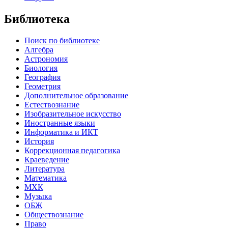
Библиотека
Поиск по библиотеке
Алгебра
Астрономия
Биология
География
Геометрия
Дополнительное образование
Естествознание
Изобразительное искусство
Иностранные языки
Информатика и ИКТ
История
Коррекционная педагогика
Краеведение
Литература
Математика
МХК
Музыка
ОБЖ
Обществознание
Право