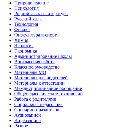
Природоведение
Психология
Родной язык и литература
Русский язык
Технология
Физика
Физкультура и спорт
Химия
Экология
Экономика
Администрирование школы
Внеклассная работа
Классное руководство
Материалы МО
Материалы для родителей
Материалы к аттестации
Междисциплинарное обобщение
Общепедагогические технологии
Работа с родителями
Социальная педагогика
Сценарии праздников
Аудиозаписи
Видеозаписи
Разное