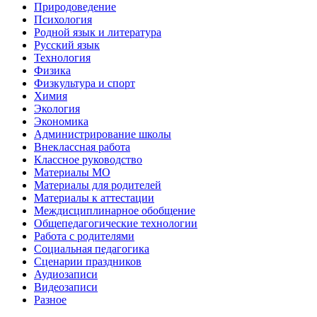
Природоведение
Психология
Родной язык и литература
Русский язык
Технология
Физика
Физкультура и спорт
Химия
Экология
Экономика
Администрирование школы
Внеклассная работа
Классное руководство
Материалы МО
Материалы для родителей
Материалы к аттестации
Междисциплинарное обобщение
Общепедагогические технологии
Работа с родителями
Социальная педагогика
Сценарии праздников
Аудиозаписи
Видеозаписи
Разное