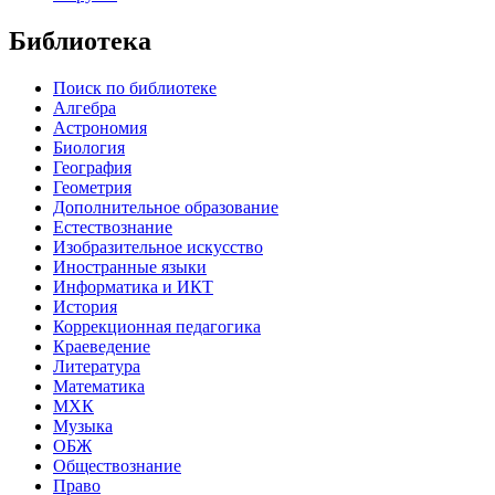
Библиотека
Поиск по библиотеке
Алгебра
Астрономия
Биология
География
Геометрия
Дополнительное образование
Естествознание
Изобразительное искусство
Иностранные языки
Информатика и ИКТ
История
Коррекционная педагогика
Краеведение
Литература
Математика
МХК
Музыка
ОБЖ
Обществознание
Право