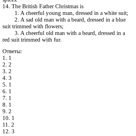
14. The British Father Christmas is
1. A cheerful young man, dressed in a white suit;
2. A sad old man with a beard, dressed in a blue
suit trimmed with flowers;
3. A cheerful old man with a beard, dressed in a
red suit trimmed with fur.
Ответы:
1. 1
2. 2
3. 2
4. 3
5. 1
6. 1
7. 1
8. 1
9. 2
10. 1
11. 2
12. 3