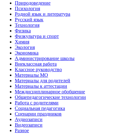
Природоведение
Психология
Родной язык и литература
Русский язык
Технология
Физика
Физкультура и спорт
Химия
Экология
Экономика
Администрирование школы
Внеклассная работа
Классное руководство
Материалы МО
Материалы для родителей
Материалы к аттестации
Междисциплинарное обобщение
Общепедагогические технологии
Работа с родителями
Социальная педагогика
Сценарии праздников
Аудиозаписи
Видеозаписи
Разное