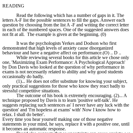
READING
Read the following which has a number of gaps in it. The
letters A-F list the possible sentences to fill the gaps. Answer each
question by choosing from the list A -F and writing the correct letter
in each of the numbered spaces. One of the suggested answers does
not fit at all. The example is given at the beginning. (0)
It was the psychologists Yerkes and Dodson who first
demonstrated that high levels of anxiety cause disorganized
behaviour and have a negative affect on performance.(O) .. D ..
While reviewing several books for this article we chose only
one, 'Maximizing Exam Performance: A Psychological Approach'
by Don Davis who looked at the question of why performance in
exams is not necessarily related to ability and why good students
occasionally do badly.
(1)... He does not offer substitute for knowing your subject,
only practical suggestions for those who know they react badly to
stressful competitive situations.
The outcome of his book is extremely encouraging. (2)... A
technique proposed by Davis is to learn 'positive self-talk'. He
suggests replacing such sentences as' I never have any luck with the
question' and 'I'm hopeless at exams' with' Now I know how to
relax. I shall do better'.
Every time you hear yourself making one of those negative
statements in your mind, he says, replace it with a positive one, until
it becomes an automatic response.