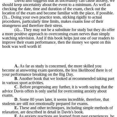
David also suggests that as uncertainty can cause anxiety, we
should keep uncertainty about the event to a minimum. As well as
checking the date, time and duration of the exam, check out the
location of the exam and become familiar with the place, if possible.
(3)... Doing your own practice tests, sticking rigidly to actual
procedures, particularly time limits, makes exams lose of their
strangeness and therefore their stress.
(4)... They may not be a substitute for study but they do offer
a more positive approach to overcoming exam nerves than simply
watching television. And if this book helps just one of our readers to
improve their exam performance, then the money we spent on this
book was well worth it!
A.
As far as study is concerned, the more skilled you
become at answering exam questions, the less likelihood there is of
your performance breaking on the Big Day.
B
. Another book that we looked at recommended taking part
in various sport activities.
C
. Before progressing any further, it is worth saying that the
advice Davis offers is only useful for overcoming anxiety about
exams.
D
. Some 80 years later, it seems incredible, therefore, that
students are still not emotionally prepared for exams.
E.
These and other techniques, including simple methods of
relaxation, are described in detail in Davis's book.
F.
As anxiety reactions are learned from past experiences, he