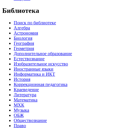
Библиотека
Поиск по библиотеке
Алгебра
Астрономия
Биология
География
Геометрия
Дополнительное образование
Естествознание
Изобразительное искусство
Иностранные языки
Информатика и ИКТ
История
Коррекционная педагогика
Краеведение
Литература
Математика
МХК
Музыка
ОБЖ
Обществознание
Право