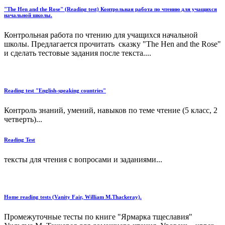
"The Hen and the Rose" (Reading test) Контрольная работа по чтению для учащихся
начальной школы.
Контрольная работа по чтению для учащихся начальной
школы. Предлагается прочитать сказку "The Hen and the Rose"
и сделать тестовые задания после текста....
Reading test "English-speaking countries"
Контроль знаний, умений, навыков по теме чтение (5 класс, 2
четверть)...
Reading Test
тексты для чтения с вопросами и заданиями...
Home reading tests (Vanity Fair, William M.Thackeray).
Промежуточные тесты по книге "Ярмарка тщеславия"