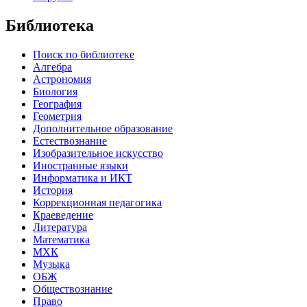
Библиотека
Поиск по библиотеке
Алгебра
Астрономия
Биология
География
Геометрия
Дополнительное образование
Естествознание
Изобразительное искусство
Иностранные языки
Информатика и ИКТ
История
Коррекционная педагогика
Краеведение
Литература
Математика
МХК
Музыка
ОБЖ
Обществознание
Право