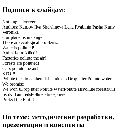
Подписи к слайдам:
Nothing is forever
Authors: Karpov Ilya Shershneva Lena Ryabinin Pasha Kuriy
Veronika
Our planet is in danger
There are ecological problems:
Water is polluted!
Animals are killed!
Factories pollute the air!
Forests are polluted!
Cars pollute the air!
STOP!
Pollute the atmosphere Kill animals Drop litter Pollute water
We promise
We won’tDrop litter Pollute waterPollute airPollute forestsKill
fishKill animalsPollute atmosphere
Protect the Earth!
По теме: методические разработки,
презентации и конспекты