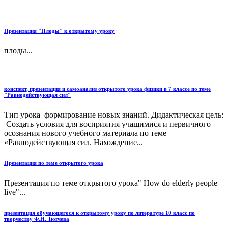
Презентация "Плоды" к открытому уроку
плоды...
конспект, презентация и самоанализ открытого урока физики в 7 классе по теме
"Равнодействующая сил"
Тип урока формирование новых знаний. Дидактическая цель:
Создать условия для восприятия учащимися и первичного
осознания нового учебного материала по теме
«Равнодействующая сил. Нахождение...
Презентация по теме открытого урока
Презентация по теме открытого урока" How do elderly people
live"...
презентация обучающегося к открытому уроку по литературе 10 класс по
творчеству Ф.И. Тютчева