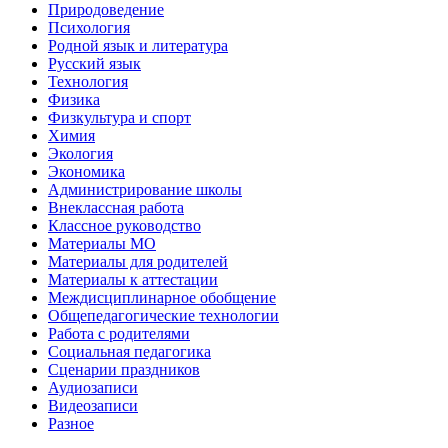
Природоведение
Психология
Родной язык и литература
Русский язык
Технология
Физика
Физкультура и спорт
Химия
Экология
Экономика
Администрирование школы
Внеклассная работа
Классное руководство
Материалы МО
Материалы для родителей
Материалы к аттестации
Междисциплинарное обобщение
Общепедагогические технологии
Работа с родителями
Социальная педагогика
Сценарии праздников
Аудиозаписи
Видеозаписи
Разное