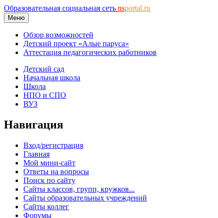
Образовательная социальная сеть
ns
portal.ru
Меню
Обзор возможностей
Детский проект «Алые паруса»
Аттестация педагогических работников
Детский сад
Начальная школа
Школа
НПО и СПО
ВУЗ
Навигация
Вход/регистрация
Главная
Мой мини-сайт
Ответы на вопросы
Поиск по сайту
Сайты классов, групп, кружков...
Сайты образовательных учреждений
Сайты коллег
Форумы