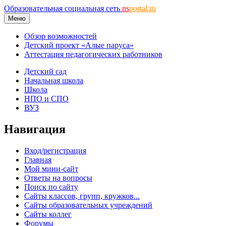
Образовательная социальная сеть
ns
portal.ru
Меню
Обзор возможностей
Детский проект «Алые паруса»
Аттестация педагогических работников
Детский сад
Начальная школа
Школа
НПО и СПО
ВУЗ
Навигация
Вход/регистрация
Главная
Мой мини-сайт
Ответы на вопросы
Поиск по сайту
Сайты классов, групп, кружков...
Сайты образовательных учреждений
Сайты коллег
Форумы