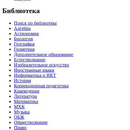
Библиотека
Поиск по библиотеке
Алгебра
Астрономия
Биология
География
Геометрия
Дополнительное образование
Естествознание
Изобразительное искусство
Иностранные языки
Информатика и ИКТ
История
Коррекционная педагогика
Краеведение
Литература
Математика
МХК
Музыка
ОБЖ
Обществознание
Право