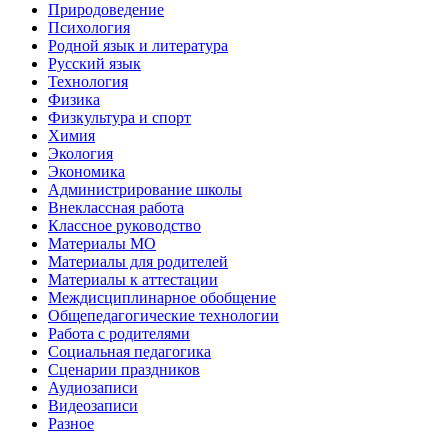
Природоведение
Психология
Родной язык и литература
Русский язык
Технология
Физика
Физкультура и спорт
Химия
Экология
Экономика
Администрирование школы
Внеклассная работа
Классное руководство
Материалы МО
Материалы для родителей
Материалы к аттестации
Междисциплинарное обобщение
Общепедагогические технологии
Работа с родителями
Социальная педагогика
Сценарии праздников
Аудиозаписи
Видеозаписи
Разное