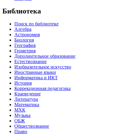
Библиотека
Поиск по библиотеке
Алгебра
Астрономия
Биология
География
Геометрия
Дополнительное образование
Естествознание
Изобразительное искусство
Иностранные языки
Информатика и ИКТ
История
Коррекционная педагогика
Краеведение
Литература
Математика
МХК
Музыка
ОБЖ
Обществознание
Право