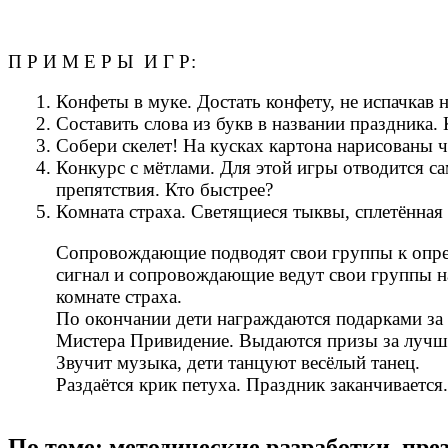
П Р И М Е Р Ы И Г Р:
Конфеты в муке. Достать конфету, не испачкав н
Составить слова из букв в названии праздника.
Собери скелет! На кусках картона нарисованы ча
Конкурс с мётлами. Для этой игры отводится с
препятствия. Кто быстрее?
Комната страха. Светящиеся тыквы, сплетённая
Сопровождающие подводят свои группы к опред
сигнал и сопровождающие ведут свои группы на
комнате страха.
По окончании дети награждаются подарками за 
Мистера Привидение. Выдаются призы за лучш
Звучит музыка, дети танцуют весёлый танец.
Раздаётся крик петуха. Праздник заканчивается.
По теме: методические разработки, пр