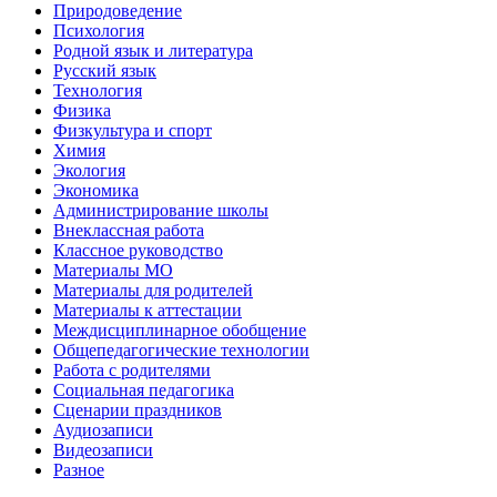
Природоведение
Психология
Родной язык и литература
Русский язык
Технология
Физика
Физкультура и спорт
Химия
Экология
Экономика
Администрирование школы
Внеклассная работа
Классное руководство
Материалы МО
Материалы для родителей
Материалы к аттестации
Междисциплинарное обобщение
Общепедагогические технологии
Работа с родителями
Социальная педагогика
Сценарии праздников
Аудиозаписи
Видеозаписи
Разное