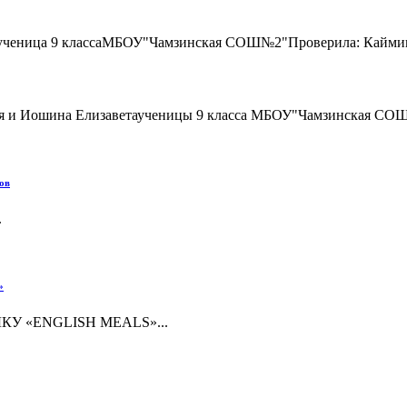
наученица 9 классаМБОУ"Чамзинская СОШ№2"Проверила: Каймин
я и Иошина Елизаветаученицы 9 класса МБОУ"Чамзинская СОШ
ов
.
»
 «ENGLISH MEALS»...