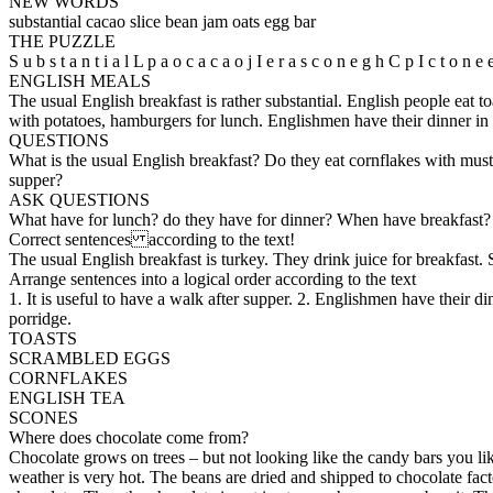
NEW WORDS
substantial cacao slice bean jam oats egg bar
THE PUZZLE
S u b s t a n t i a l L p a o c a c a o j I e r a s c o n e g h C p I c t o n e
ENGLISH MEALS
The usual English breakfast is rather substantial. English people eat 
with potatoes, hamburgers for lunch. Englishmen have their dinner in 
QUESTIONS
What is the usual English breakfast? Do they eat cornflakes with mus
supper?
ASK QUESTIONS
What have for lunch? do they have for dinner? When have breakfast?
Correct sentences according to the text!
The usual English breakfast is turkey. They drink juice for breakfast
Arrange sentences into a logical order according to the text
1. It is useful to have a walk after supper. 2. Englishmen have their di
porridge.
TOASTS
SCRAMBLED EGGS
CORNFLAKES
ENGLISH TEA
SCONES
Where does chocolate come from?
Chocolate grows on trees – but not looking like the candy bars you li
weather is very hot. The beans are dried and shipped to chocolate fact