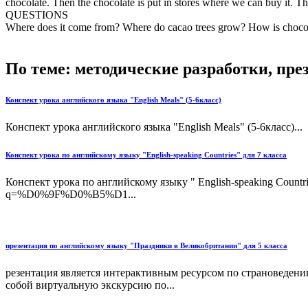
chocolate. Then the chocolate is put in stores where we can buy it. Th
QUESTIONS
Where does it come from? Where do cacao trees grow? How is chocol
По теме: методические разработки, пр
Конспект урока английского языка "English Meals" (5-6класс)
Конспект урока английского языка "English Meals" (5-6класс)...
Конспект урока по английскому языку "English-speaking Countries" для 7 класса
Конспект урока по английскому языку " English-speaking Countri
q=%D0%9F%D0%B5%D1...
презентация по английскому языку "Праздники в Великобритании" для 5 класса
резентация является интерактивным ресурсом по страноведен
собой виртуальную экскурсию по...