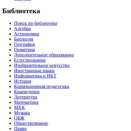
Библиотека
Поиск по библиотеке
Алгебра
Астрономия
Биология
География
Геометрия
Дополнительное образование
Естествознание
Изобразительное искусство
Иностранные языки
Информатика и ИКТ
История
Коррекционная педагогика
Краеведение
Литература
Математика
МХК
Музыка
ОБЖ
Обществознание
Право