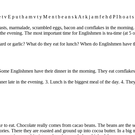
 e t v E p u t h a m v t y M e n t b e a n s k A r k j a m f e h d P I h o a t s
toasts, marmalade, scrambled eggs, bacon and cornflakes in the morning.
the evening. The most important time for Englishmen is tea-time (at 5 o
tard or garlic? What do they eat for lunch? When do Englishmen have t
. Some Englishmen have their dinner in the morning. They eat cornflakes
nner late in the evening. 3. Lunch is the biggest meal of the day. 4. They
ke to eat. Chocolate really comes from cacao beans. The beans are the s
ories. There they are roasted and ground up into cocoa butter. In a big