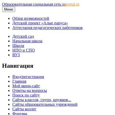
Образовательная социальная сеть
ns
portal.ru
Меню
Обзор возможностей
Детский проект «Алые паруса»
Аттестация педагогических работников
Детский сад
Начальная школа
Школа
НПО и СПО
ВУЗ
Навигация
Вход/регистрация
Главная
Мой мини-сайт
Ответы на вопросы
Поиск по сайту
Сайты классов, групп, кружков...
Сайты образовательных учреждений
Сайты коллег
Форумы