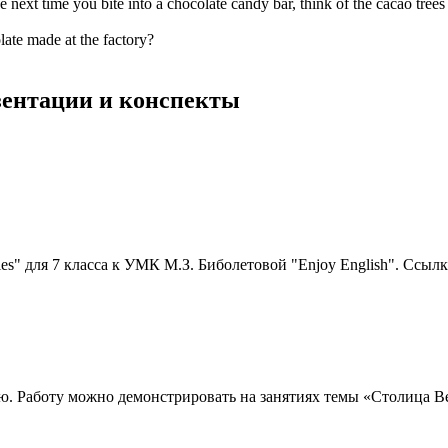
e next time you bite into a chocolate candy bar, think of the cacao trees
ate made at the factory?
езентации и конспекты
es" для 7 класса к УМК М.З. Биболетовой "Enjoy English". Ссылка 
ию. Работу можно демонстрировать на занятиях темы «Столица 