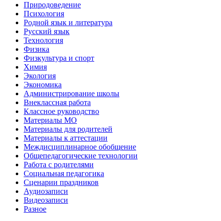
Природоведение
Психология
Родной язык и литература
Русский язык
Технология
Физика
Физкультура и спорт
Химия
Экология
Экономика
Администрирование школы
Внеклассная работа
Классное руководство
Материалы МО
Материалы для родителей
Материалы к аттестации
Междисциплинарное обобщение
Общепедагогические технологии
Работа с родителями
Социальная педагогика
Сценарии праздников
Аудиозаписи
Видеозаписи
Разное