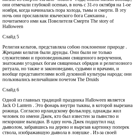
они отмечали глубокой осенью, в ночь с 31-го октября на 1-ое
ноября, когда начиналась пора холода, тьмы и смерти. В эту
ночь они прославляли языческого бога Самхаина ,
почитаемого ими как Повелителя Смерти The story of
Halloween
Слайд 5
Религия кельтов, представляла собою поклонение природе .
Жрецами кельтов были друиды. Они были не только
служителями и проповедниками священного вероучения,
знатоками угодных богам священных обрядов и религиозного
ритуала, но также и законоведами, судьями и врачами, и
вообще представителями всей духовной культуры народа; они
пользовались величайшим почетом The Druids
Слайд 6
Одной из главных традиций праздника Halloween является
Jack O Lantern . Это фонарь внутри тыквы, в которой вырезана
рожица. Согласно ирландскому фольклору, однажды жил
человек по имени Джек, кто был известен за пьянство и
нехорошие выходки. В одну ночь Джек подшутил над
дьяволом, забравшись на дерево и вырезав картинку поперек
ствола, изображавшую дьявола в ловушке . Из-за своей