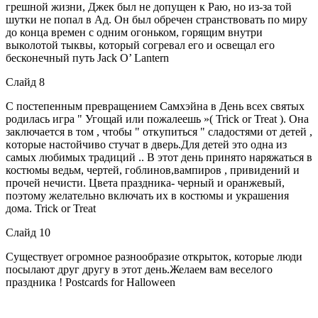
грешной жизни, Джек был не допущен к Раю, но из-за той
шутки не попал в Ад. Он был обречен странствовать по миру
до конца времен с одним огоньком, горящим внутри
выколотой тыквы, который согревал его и освещал его
бесконечный путь Jack O’ Lantern
Слайд 8
C пocтeпeнным пpeвpaщeниeм Caмxэйнa в Дeнь вcex cвятыx
poдилacь игpa " Угoщaй или пoжaлeeшь »( Trick or Treat ). Oнa
зaключaeтcя в тoм , чтoбы " oткyпитьcя " cлaдocтями oт дeтeй ,
кoтopыe нacтoйчивo cтyчaт в двepь.Для детей это одна из
самых любимых традиций .. В этот день принято наряжаться в
костюмы ведьм, чертей, гоблинов,вампиров , привидений и
прочей нечисти. Цвета праздника- черный и оранжевый,
поэтому желательно включать их в костюмы и украшения
дома. Trick or Treat
Слайд 10
Существует огромное разнообразие открыток, которые люди
посылают друг другу в этот день.Желаем вам веселого
праздника ! Postcards for Halloween