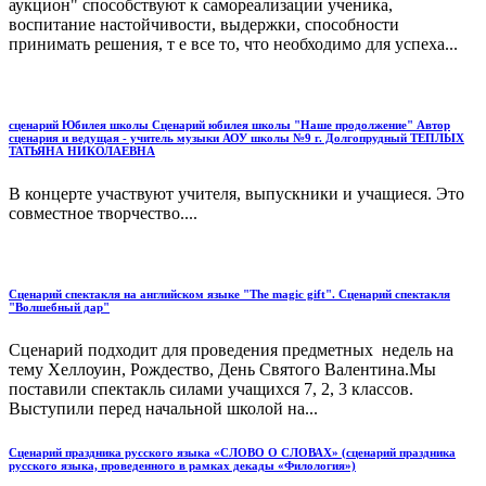
аукцион" способствуют к самореализации ученика,
воспитание настойчивости, выдержки, способности
принимать решения, т е все то, что необходимо для успеха...
сценарий Юбилея школы Сценарий юбилея школы "Наше продолжение" Автор
сценария и ведущая - учитель музыки АОУ школы №9 г. Долгопрудный ТЕПЛЫХ
ТАТЬЯНА НИКОЛАЕВНА
В концерте участвуют учителя, выпускники и учащиеся. Это
совместное творчество....
Сценарий спектакля на английском языке "The magic gift". Сценарий спектакля
"Волшебный дар"
Сценарий подходит для проведения предметных недель на
тему Хеллоуин, Рождество, День Святого Валентина.Мы
поставили спектакль силами учащихся 7, 2, 3 классов.
Выступили перед начальной школой на...
Сценарий праздника русского языка «СЛОВО О СЛОВАХ» (сценарий праздника
русского языка, проведенного в рамках декады «Филология»)