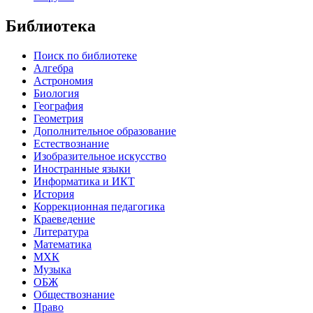
Библиотека
Поиск по библиотеке
Алгебра
Астрономия
Биология
География
Геометрия
Дополнительное образование
Естествознание
Изобразительное искусство
Иностранные языки
Информатика и ИКТ
История
Коррекционная педагогика
Краеведение
Литература
Математика
МХК
Музыка
ОБЖ
Обществознание
Право