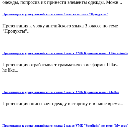
одежды, попросив их принести элементы одежды. Можн...
Презентация к уроку английского языка 3 классе по теме "Продукты"
Презентация к уроку английского языка 3 классе по теме
"Продукты"...
Презентация к уроку английского языка 2 класс УМК Кузовлев тема : I like animals
Презентация отрабатывает грамматические формы I like-
he like...
Презентация к уроку английского языка 3 класс УМК Кузовлев тема : Clothes
Презентация описывает одежду в старину и в наше время...
Презентация к уроку английского языка 2 класс УМК "Spotlight" по теме "My toys"