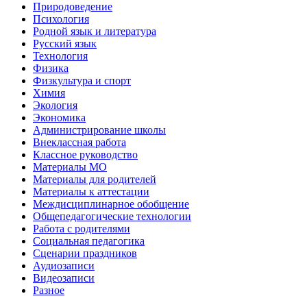
Природоведение
Психология
Родной язык и литература
Русский язык
Технология
Физика
Физкультура и спорт
Химия
Экология
Экономика
Администрирование школы
Внеклассная работа
Классное руководство
Материалы МО
Материалы для родителей
Материалы к аттестации
Междисциплинарное обобщение
Общепедагогические технологии
Работа с родителями
Социальная педагогика
Сценарии праздников
Аудиозаписи
Видеозаписи
Разное