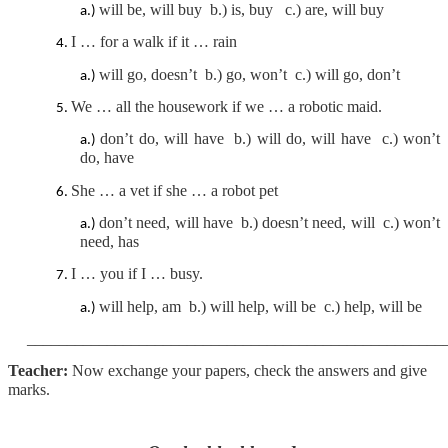
will be, will buy b.) is, buy c.) are, will buy
I … for a walk if it … rain
will go, doesn’t b.) go, won’t c.) will go, don’t
We … all the housework if we … a robotic maid.
don’t do, will have b.) will do, will have c.) won’t
do, have
She … a vet if she … a robot pet
don’t need, will have b.) doesn’t need, will c.) won’t
need, has
I … you if I … busy.
will help, am b.) will help, will be c.) help, will be
____________________________________________________
Teacher:
Now exchange your papers, check the answers and give
marks.