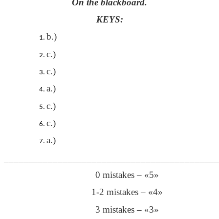
On the blackboard.
KEYS:
b.)
c.)
c.)
a.)
c.)
c.)
a.)
____________________________________________
0 mistakes – «5»
1-2 mistakes – «4»
3 mistakes – «3»