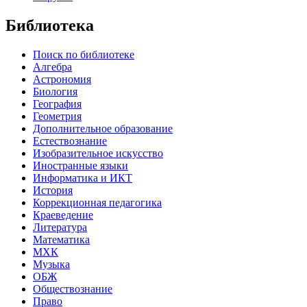
Библиотека
Поиск по библиотеке
Алгебра
Астрономия
Биология
География
Геометрия
Дополнительное образование
Естествознание
Изобразительное искусство
Иностранные языки
Информатика и ИКТ
История
Коррекционная педагогика
Краеведение
Литература
Математика
МХК
Музыка
ОБЖ
Обществознание
Право