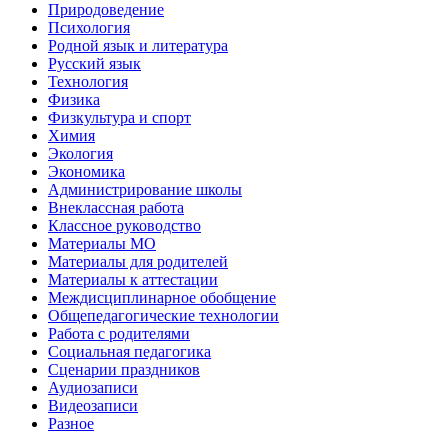
Природоведение
Психология
Родной язык и литература
Русский язык
Технология
Физика
Физкультура и спорт
Химия
Экология
Экономика
Администрирование школы
Внеклассная работа
Классное руководство
Материалы МО
Материалы для родителей
Материалы к аттестации
Междисциплинарное обобщение
Общепедагогические технологии
Работа с родителями
Социальная педагогика
Сценарии праздников
Аудиозаписи
Видеозаписи
Разное