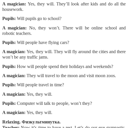
A magician:
Yes, they will. They’ll look after kids and do all the
housework.
Pupils:
Will pupils go to school?
A magician:
No, they won’t. There will be online school and
robotic teachers.
Pupils:
Will people have flying cars?
A magician:
Yes, they will. They will fly around the cities and there
won’t be any traffic jams.
Pupils:
How will people spend their holidays and weekends?
A magician:
They will travel to the moon and visit moon zoos.
Pupils:
Will people travel in time?
A magician:
Yes, they will.
Pupils:
Computer will talk to people, won’t they?
A magician:
Yes, they will.
Relaxing. Физкультминутка.
Teacher:
Now it’s time to have a rest. Let’s do our eye gymnastic.