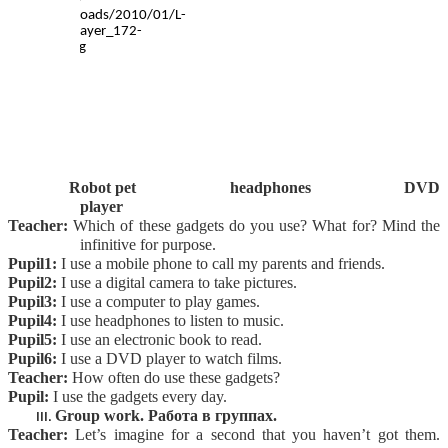
Robot pet headphones DVD
player
Teacher:
Which of these gadgets do you use? What for? Mind the
infinitive for purpose.
Pupil1:
I use a mobile phone to call my parents and friends.
Pupil2:
I use a digital camera to take pictures.
Pupil3:
I use a computer to play games.
Pupil4:
I use headphones to listen to music.
Pupil5:
I use an electronic book to read.
Pupil6:
I use a DVD player to watch films.
Teacher:
How often do use these gadgets?
Pupil:
I use the gadgets every day.
Group work. Работа в группах.
Teacher:
Let’s imagine for a second that you haven’t got them.