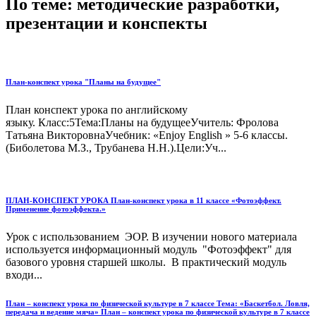
По теме: методические разработки,
презентации и конспекты
План-конспект урока "Планы на будущее"
План конспект урока по английскому
языку. Класс:5Тема:Планы на будущееУчитель: Фролова
Татьяна ВикторовнаУчебник: «Enjoy English » 5-6 классы.
(Биболетова М.З., Трубанева Н.Н.).Цели:Уч...
ПЛАН-КОНСПЕКТ УРОКА План-конспект урока в 11 классе «Фотоэффект.
Применение фотоэффекта.»
Урок с использованием ЭОР. В изучении нового материала
используется информационный модуль "Фотоэффект" для
базового уровня старшей школы. В практический модуль
входи...
План – конспект урока по физической культуре в 7 классе Тема: «Баскетбол. Ловля,
передача и ведение мяча» План – конспект урока по физической культуре в 7 классе