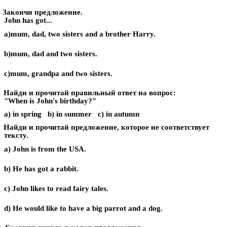
Закончи предложение.
John has got...
a)
mum, dad, two sisters and a brother Harry.
b)
mum, dad and two sisters.
c)
mum, grandpa and two sisters.
 Найди и прочитай правильный ответ на вопрос:
"When is John's birthday?"
a) in spring b) in summer c) in autumn
 Найди и прочитай предложение, которое не соответствует
тексту.
a)
John is from the USA.
b)
He has got a rabbit.
c)
John likes to read fairy tales.
d)
He would like to have a big parrot and a dog.