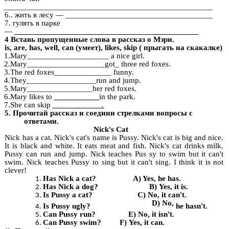
___________________________________________________
6.. жить в лесу —
____________________________________
7. гулять в парке
—
_____________________________________________
4 Вставь пропущенные слова в рассказ о Мэри.
is, are, has, well, can (умеет), likes, skip ( прыгать на скакалке)
1.Mary____________________ a nice girl.
2.Mary___________________got_ three red foxes.
3.The red foxes______________ funny.
4.They_________________run and jump.
5.Mary________________her red foxes.
6.Mary likes to
___________
in the park.
7.She can skip
____________.
5. Прочитай рассказ и соедини стрелками вопросы с
ответами.
Nick's Cat
Nick has a cat. Nick's cat's name is Pussy. Nick's cat is big and nice.
It is black and white. It eats meat and fish. Nick's cat drinks milk.
Pussy can run and jump. Nick teaches Pus sy to swim but it can't
swim. Nick teaches Pussy to sing but it can't sing. I think it is not
clever!
Has Nick a cat? A) Yes, he has.
Has Nick a dog? B) Yes, it is.
Is Pussy a cat? C) No, it can't.
D) No,
Is Pussy ugly?
he hasn't.
Can Pussy run? E) No, it isn't.
Can Pussy swim? F) Yes, it can.