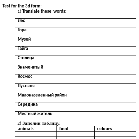
Test for the 3d form:
Translate these words:
Лес
Гора
Музей
Тайга
Столица
Знаменитый
Космос
Пустыня
Малонаселенный район
Середина
Местный житель
Заполни таблицу.
animals
food
colours