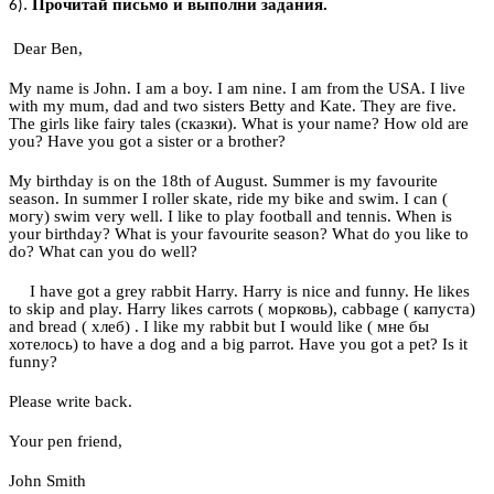
.
Прочитай письмо и выполни задания.
6)
Dear Ben,
My name is John. I am a boy. I am nine. I am from
the USA. I live
with my mum, dad and two sisters Betty and Kate. They are five.
The girls like fairy tales (сказки). What is your name? How old are
you? Have you got a sister or a brother?
My birthday is on the 18th of August. Summer is my favourite
season. In summer I roller skate, ride my bike and swim. I can (
могу) swim very well. I like to play football and tennis. When is
your birthday? What is your favourite season? What do you like to
do? What can you do well?
I have got a grey rabbit Harry. Harry is nice and funny. He likes
to skip and play. Harry likes carrots ( морковь), cabbage ( капуста)
and bread ( хлеб) . I like my rabbit but I would like ( мне бы
хотелось) to have a dog and a big parrot. Have you got a pet? Is it
funny?
Please write back.
Your pen friend,
John Smith