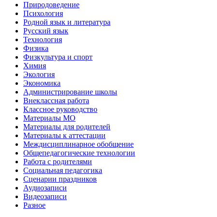
Природоведение
Психология
Родной язык и литература
Русский язык
Технология
Физика
Физкультура и спорт
Химия
Экология
Экономика
Администрирование школы
Внеклассная работа
Классное руководство
Материалы МО
Материалы для родителей
Материалы к аттестации
Междисциплинарное обобщение
Общепедагогические технологии
Работа с родителями
Социальная педагогика
Сценарии праздников
Аудиозаписи
Видеозаписи
Разное