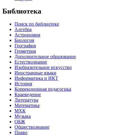
Библиотека
Поиск по библиотеке
Алгебра
Астрономия
Биология
География
Геометрия
Дополнительное образование
Естествознание
Изобразительное искусство
Иностранные языки
Информатика и ИКТ
История
Коррекционная педагогика
Краеведение
Литература
Математика
МХК
Музыка
ОБЖ
Обществознание
Право