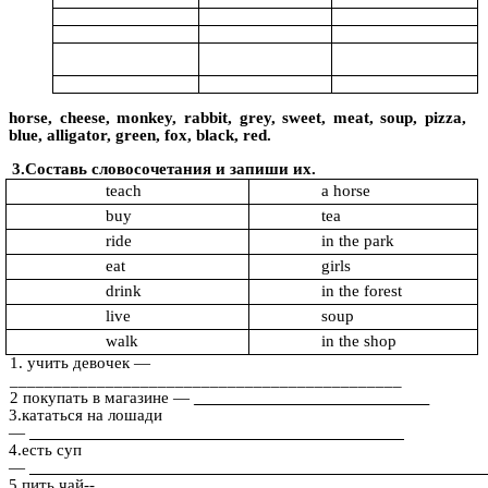
horse, cheese, monkey, rabbit, grey, sweet, meat, soup, pizza,
blue, alligator, green, fox, black, red.
3.Составь словосочетания и запиши их.
teach
a horse
buy
tea
ride
in the park
eat
girls
drink
in the forest
live
soup
walk
in the shop
1. учить девочек —
_____________________________________________
2 покупать в магазине —
___________________________
3.кататься на лошади
—
___________________________________________
4.есть суп
—
____________________________________________________
5.пить чай--