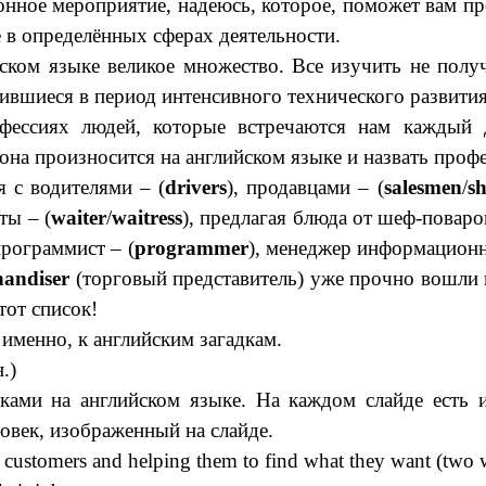
нное мероприятие, надеюсь, которое, поможет вам пр
 в определённых сферах деятельности.
йском языке великое множество. Все изучить не полу
ившиеся в период интенсивного технического развития
офессиях людей, которые встречаются нам каждый 
она произносится на английском языке и назвать проф
 с водителями – (
drivers
), продавцами – (
salesmen
/
s
ты – (
waiter
/
waitress
), предлагая
блюда
от шеф-поваров
 программист – (
programmer
), менеджер информационн
andiser
(торговый представитель) уже прочно вошли 
тот список!
именно, к английским загадкам.
.)
дками на английском языке. На каждом слайде есть 
овек, изображенный на слайде.
o customers and helping them to find what they want (two 