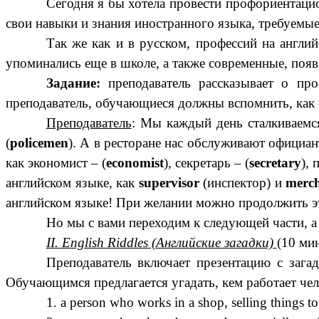
Сегодня я бы хотела провести профориентацио
свои навыки и знания иностранного языка, требуемые
Так же как и в русском, профессий на англи
упоминались еще в школе, а также современные, появ
Задание:
преподаватель рассказывает о пр
преподаватель, обучающиеся должны вспомнить, как 
Преподаватель
: Мы каждый день сталкиваемся
(
policemen
). А в
ресторане
нас обслуживают официан
как экономист – (
economist
), секретарь – (
secretary
),
английском
языке, как
supervisor
(инспектор) и
merch
английском языке! При желании можно продолжить э
Но мы с вами переходим к следующей части, а 
II. English Riddles (Английские загадки)
(10 мин
Преподаватель включает презентацию с зага
Обучающимся предлагается угадать, кем работает чел
1. a person who works in a shop, selling things t