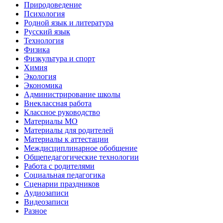
Природоведение
Психология
Родной язык и литература
Русский язык
Технология
Физика
Физкультура и спорт
Химия
Экология
Экономика
Администрирование школы
Внеклассная работа
Классное руководство
Материалы МО
Материалы для родителей
Материалы к аттестации
Междисциплинарное обобщение
Общепедагогические технологии
Работа с родителями
Социальная педагогика
Сценарии праздников
Аудиозаписи
Видеозаписи
Разное