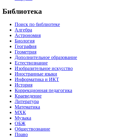
Библиотека
Поиск по библиотеке
Алгебра
Астрономия
Биология
География
Геометрия
Дополнительное образование
Естествознание
Изобразительное искусство
Иностранные языки
Информатика и ИКТ
История
Коррекционная педагогика
Краеведение
Литература
Математика
МХК
Музыка
ОБЖ
Обществознание
Право