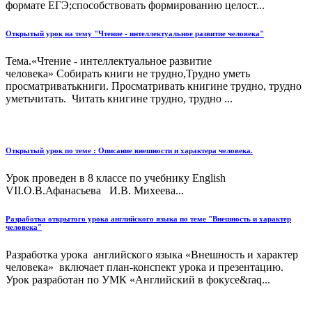
формате ЕГЭ;cпособствовать формированию целост...
Открытый урок на тему "Чтение - интеллектуальное развитие человека"
Тема.«Чтение - интеллектуальное развитие
человека» Собирать книги не трудно,Трудно уметь
просматриватькниги. Просматривать книгине трудно, трудно
уметьчитать. Читать книгине трудно, трудно ...
Открытый урок по теме : Описание внешности и характера человека.
Урок проведен в 8 классе по учебнику English
VII.О.В.Афанасьева И.В. Михеева...
Разработка открытого урока английского языка по теме "Внешность и характер
человека"
Разработка урока английского языка «Внешность и характер
человека» включает план-конспект урока и презентацию.
Урок разработан по УМК «Английский в фокусе&raq...