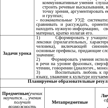
коммуникативные умения слушат
строить речевые высказывания, 
точку зрения, аргументировать ее
и группах;
- познавательные УУД:
систематиз
сравнивать и рассуждать, ориенти
находить нужную информацию, св
материал, кратко излагая его.
1) Сформировать у учащихся 
лексики (прилагательных, характе
человека), включающей синон
основные префиксы, придающие сло
Задачи урока
значение;
2) Формировать умения использо
в речи на уровне фразовых, сверх
чтении, говорении (диалогич., монол
3) Воспитывать любовь к пред
языку, уважение к культуре изучаем
Планируемые образовательные резул
Предметные
(ученик
Ли
научится…, ученик
с
получит
Метапредметные
возможность