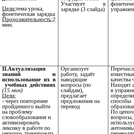
Участвует в
фонетиче
Цели:
тема урока,
зарядке (3 слайда)
упражнен
фонетическая зарядка
Продолжительность:
2
мин.
II.Актуализация
Организует
Перечисл
знаний и
работу, задаёт
известны
использование их в
наводящие
качества 
учебных действиях
вопросы (по
Находят 
(15 мин)
слайдам),
в упражн
Цели:
предлагает
определя
- через повторение
предложения на
способы
пройденного выйти
перевод
образова
на проблему
По цепоч
словообразования и
вопросы,
активизировать
использу
лексику в работе по
антонимы
цепочке, тренировать
переводя