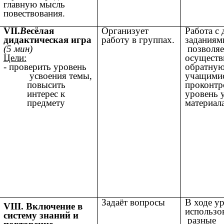
главную мысль
повествования.
VII.
В
есёлая
Организует
Работа с
дидактическая игра
работу в группах.
заданиям
(5 мин)
позволяе
Цели:
осуществ
- проверить уровень
обратную
усвоения темы,
учащимис
повысить
проконтр
интерес к
уровень 
предмету
материала
Задаёт вопросы
В ходе у
VIII. Включение в
использо
систему знаний и
разные