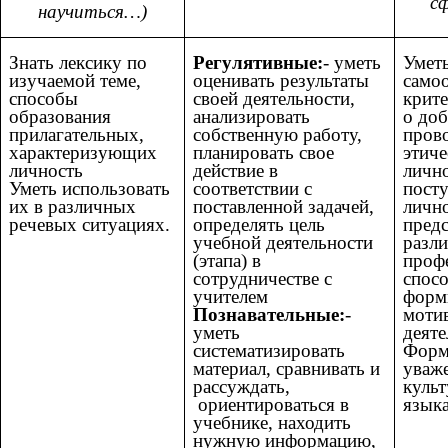
с
научиться…)
Знать лексику по
Регулятивные:
- уметь
Умет
изучаемой теме,
оценивать результаты
самоо
способы
своей деятельности,
крите
образования
анализировать
о доб
прилагательных,
собственную работу,
прово
характеризующих
планировать свое
этиче
личность
действие в
лично
Уметь использовать
соответствии с
посту
их в различных
поставленной задачей,
личн
речевых ситуациях.
определять цель
предс
учебной деятельности
разл
(этапа) в
проф
сотрудничестве с
спосо
учителем
форм
Познавательные:
-
моти
уметь
деяте
систематизировать
Форм
материал, сравнивать и
уваж
рассуждать,
культ
ориентироваться в
языка
учебнике, находить
нужную информацию,