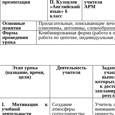
презентация
П. Кузовлев
учителя
«Английский
АРМ
язык» 6
класс
Основные
Прилагательные, описывающие личн
понятия
(синонимы, антонимы, словообразо
Форма
Комбинированная форма (работа в п
проведения
работа по цепочке, индивидуальная 
урока
Этап урока
Деятельность
Задан
(название, время,
учителя
учащ
цели)
выпо
которых
к дос
заплани
резул
I. Мотивация к
Создание
Учитель 
учебной
атмосферы
внимание
деятельности
сотрудничества
ценность