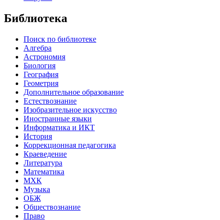
Библиотека
Поиск по библиотеке
Алгебра
Астрономия
Биология
География
Геометрия
Дополнительное образование
Естествознание
Изобразительное искусство
Иностранные языки
Информатика и ИКТ
История
Коррекционная педагогика
Краеведение
Литература
Математика
МХК
Музыка
ОБЖ
Обществознание
Право