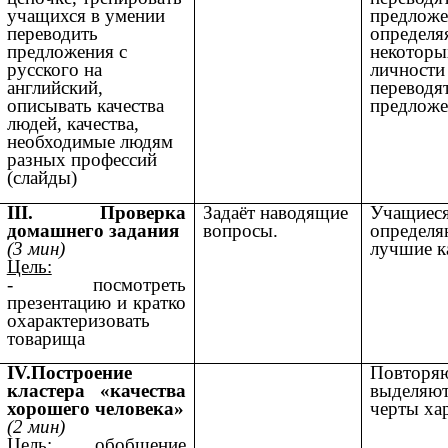
учащихся в умении
предложе
переводить
определя
предложения с
некоторы
русского на
личности
английский,
переводя
описывать качества
предложе
людей, качества,
необходимые людям
разных профессий
(слайды)
III. Проверка
Задаёт наводящие
Учащиес
домашнего задания
вопросы.
определя
(3 мин)
лучшие к
Цель:
- посмотреть
презентацию и кратко
охарактеризовать
товарища
IV.Построение
Повторя
кластера «качества
выделяют
хорошего человека»
черты ха
(2 мин)
Цель:
обобщение