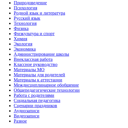
Природоведение
Психология
Родной язык и литература
Русский язык
Технология
Физика
Физкультура и спорт
Химия
Экология
Экономика
Администрирование школы
Внеклассная работа
Классное руководство
Материалы МО
Материалы для родителей
Материалы к аттестации
Междисциплинарное обобщение
Общепедагогические технологии
Работа с родителями
Социальная педагогика
Сценарии праздников
Аудиозаписи
Видеозаписи
Разное