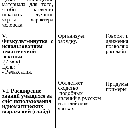
материала для того,
чтобы наглядно
показать лучшие
черты характера
человека.
V.
Организует
Говорят 
Физкультминутка с
зарядку.
движения
использованием
позволя
тематической
расслаби
лексики
(2 мин)
Цель:
- Релаксация.
Объясняет
Придумы
сходство
примеры
VI. Расширение
подобных
знаний учащихся за
явлений в русском
счёт использования
и английском
идиоматических
языках
выражений (слайд)