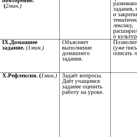
повторение.
развива
(
2мин.)
задания,
и закреп
тематиче
лексику,
расширил
о культур
IX.Домашнее
Объясняет
Позволит
задание.
(1мин.)
выполнение
(уже пис
домашнего
описать 
задания.
X.Рефлексия. (
1мин.)
Задаёт вопросы.
Даёт учащимся
задание оценить
работу на уроке.