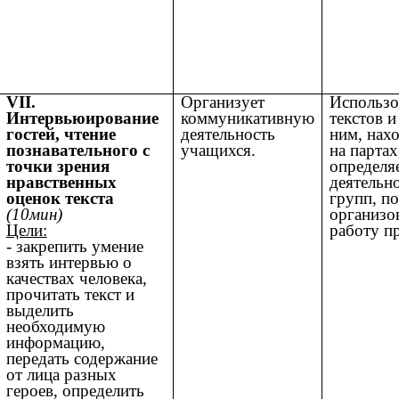
VII.
Организует
Использо
Интервьюирование
коммуникативную
текстов и
гостей, чтение
деятельность
ним, нах
познавательного с
учащихся.
на партах
точки зрения
определя
нравственных
деятельн
оценок текста
групп, п
(10мин)
организо
Цели:
работу п
- закрепить умение
взять интервью о
качествах человека,
прочитать текст и
выделить
необходимую
информацию,
передать содержание
от лица разных
героев, определить