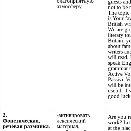
благоприятную
guests an
атмосферу.
not to be 
The topic 
is Your fa
British wr
We are go
literary t
Britain, y
about fam
writers a
will read, 
speak Engl
grammar m
Active Vo
Passive Vo
will be in
useful. I
good luck 
2.
-активировать
Are you r
Фонетическая,
лексический
work? Let’
речевая разминка
.
материал,
at the bla