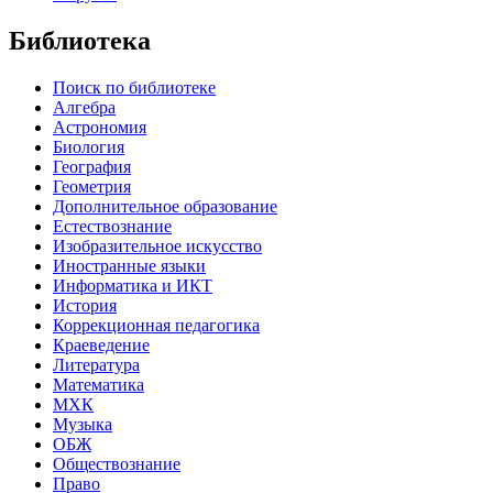
Библиотека
Поиск по библиотеке
Алгебра
Астрономия
Биология
География
Геометрия
Дополнительное образование
Естествознание
Изобразительное искусство
Иностранные языки
Информатика и ИКТ
История
Коррекционная педагогика
Краеведение
Литература
Математика
МХК
Музыка
ОБЖ
Обществознание
Право