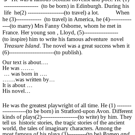
------------------- (to be born) in Edinburgh. During his
life he(2) --------------------(to travel) a lot. When
he (3)-------------- (to travel) in America, he (4)------------
----(to marry) Mrs Fanny Osborne, whom he met in
France. Her young son , Lloyd, (5)-------------------
(to inspire) him to write his famous adventure novel
Treasure Island
. The novel was a great success when it
(6)-------------------------(to publish).
Our text is about….
He was …….
… was born in ….
…….was written by…
It is about …
His novel…
He was the greatest playwright of all time. He (1) --------
-------------(to be born) in Stratford-upon Avon. Different
kinds of plays(2)--------------------(to write) by him. They
tell us historic stories, the tragic stories of the ancient
world, the tales of imaginary characters. Among the
most famous of his plays (3)----------(to be)
Romeo and