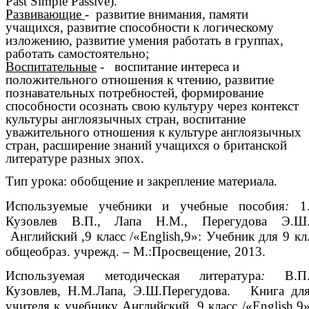
Past Simple Passive).
Развивающие
- развитие внимания, памяти
учащихся, развитие способности к логическому
изложению, развитие умения работать в группах,
работать самостоятельно;
Воспитательные
- воспитание интереса и
положительного отношения к чтению, развитие
познавательных потребностей, формирование
способности осознать свою культуру через контекст
культуры англоязычных стран, воспитание
уважительного отношения к культуре англоязычных
стран, расширение знаний учащихся о британской
литературе разных эпох.
Тип урока: обобщение и закрепление материала.
Используемые учебники и учебные пособия
:
1
Кузовлев В.П., Лапа Н.М., Перегудова Э.Ш
Английский ,9 класс /«English,9»: Учебник для 9 кл
общеобраз. учрежд. – М.:Просвещение, 2013.
Используемая методическая литература
:
В.П
Кузовлев, Н.М.Лапа, Э.Ш.Перегудова. Книга дл
учителя к учебнику Английский ,9 класс /«English,9