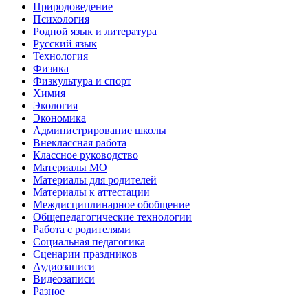
Природоведение
Психология
Родной язык и литература
Русский язык
Технология
Физика
Физкультура и спорт
Химия
Экология
Экономика
Администрирование школы
Внеклассная работа
Классное руководство
Материалы МО
Материалы для родителей
Материалы к аттестации
Междисциплинарное обобщение
Общепедагогические технологии
Работа с родителями
Социальная педагогика
Сценарии праздников
Аудиозаписи
Видеозаписи
Разное