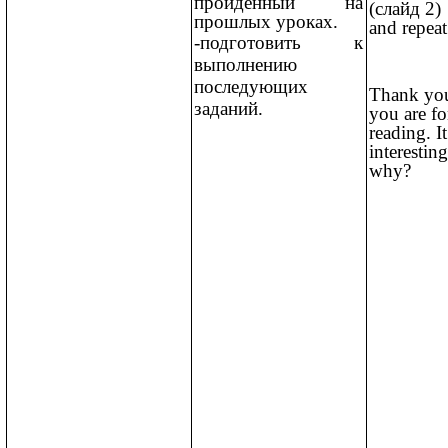
пройденный на
(слайд 2)
прошлых уроках.
and repeat
-подготовить к
выполнению
последующих
Thank yo
заданий.
you are f
reading. I
interestin
why?