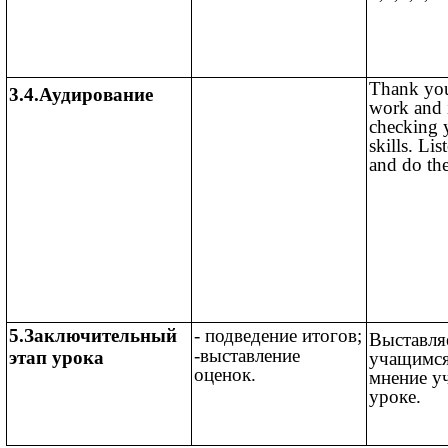
Thank you
3.4.
Аудирование
work and i
checking y
skills. Lis
and do the
5.Заключительный
- подведение итогов;
Выставля
-выставление
этап урока
учащимся
оценок.
мнение у
уроке.