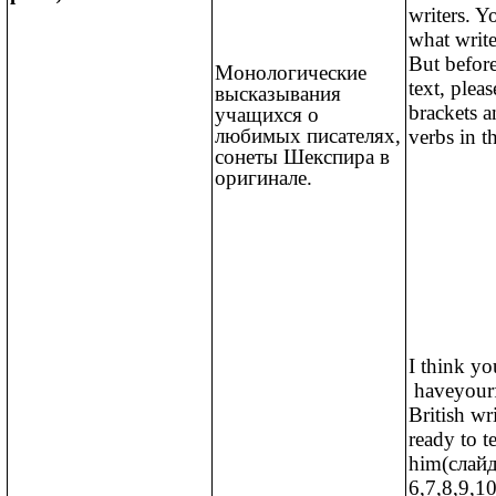
writers. Y
what write
But before
Монологические
text, plea
высказывания
brackets a
учащихся о
любимых писателях,
verbs in t
сонеты Шекспира в
оригинале.
I think yo
haveуоurf
British wr
ready to t
him(слайд
6,7,8,9,10