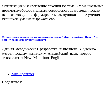
активизация и закрепление лексики по теме: «Мои школьные
предметы»образовательная: совершенствовать лексические
навыки говорения, формировать коммуникативные умения
учащихся, умение выражать сво...
Методическая разработка по английскому языку "Merry Christmas! Happy New
Year! What is your favourite holiday?"
Данная методическая разработка выполнена к учебно-
методическому комплекту Английский язык нового
тысячелетия New Millenium Engli...
Мне нравится
Поделиться: