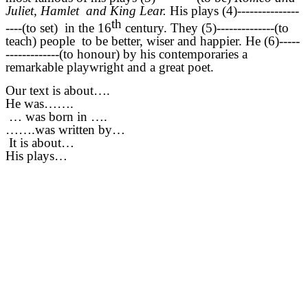
Juliet, Hamlet and King Lear.
His plays (4)---------------
th
----(to set) in the 16
century. They (5)--------------(to
teach) people to be better, wiser and happier. He (6)-----
-------------(to honour) by his contemporaries a
remarkable playwright and a great poet.
Our text is about….
He was…….
… was born in ….
…….was written by…
It is about…
His plays…