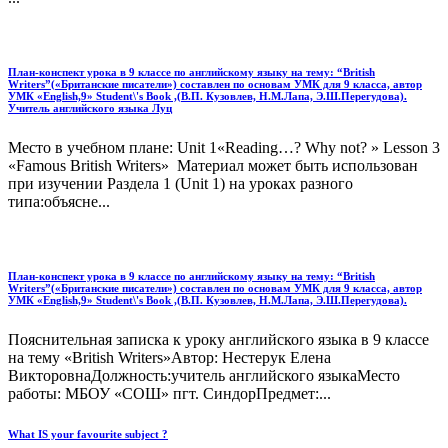
План-конспект урока в 9 классе по английскому языку на тему: “British
Writers”(«Британские писатели») составлен по основам УМК для 9 класса, автор
УМК «English,9» Student\'s Book ,(В.П. Кузовлев, Н.М.Лапа, Э.Ш.Перегудова).
Учитель английского языка Луц
Место в учебном плане: Unit 1«Reading…? Why not? » Lesson 3
«Famous British Writers» Материал может быть использован
при изучении Раздела 1 (Unit 1) на уроках разного
типа:объясне...
План-конспект урока в 9 классе по английскому языку на тему: “British
Writers”(«Британские писатели») составлен по основам УМК для 9 класса, автор
УМК «English,9» Student\'s Book ,(В.П. Кузовлев, Н.М.Лапа, Э.Ш.Перегудова).
Пояснительная записка к уроку английского языка в 9 классе
на тему «British Writers»Автор: Нестерук Елена
ВикторовнаДолжность:учитель английского языкаМесто
работы: МБОУ «СОШ» пгт. СиндорПредмет:...
What IS your favourite subject ?