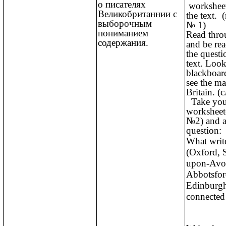
о писателях
worksheet
Великобританнии с
the text.
выборочным
№ 1)
пониманием
Read thro
содержания.
and be re
the questi
text. Look
blackboar
see the ma
Britain. 
Take you
workshee
№2) and 
question:
What writ
(Oxford, S
upon-Avo
Abbotsfor
Edinburg
connected