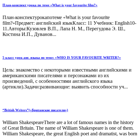
План-конспект урока по теме «What is your favourite film?»
План-конспектурокапотеме «What is your favourite
film?»Предмет: английский языкКласс: 11 Учебник: English10-
11.Авторы:Кузовлев В.П., Лапа Н. М., Перегудова Э. Ш.,
Костина И.П., Дуванов...
5 класс урок анг. языка по теме: «WHO IS YOUR FAVOURITE WRITER?»
Цель: знакомство с некоторыми известными английскими и
американскими писателями и персонажами из их
произведений, с особенностями английского языка
(артикли).Задачи:развивающие: выявить способности уч...
“British Writers”(«Британские писатели»)
William ShakespeareThere are a lot of famous names in the history
of Great Britain. The name of William Shakespeare is one of them.
William Shakespeare, the great English poet and dramatist, was born
...