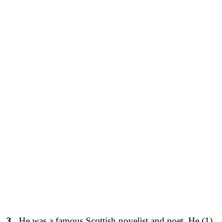
3
He was a famous Scottish novelist and poet. He (1)