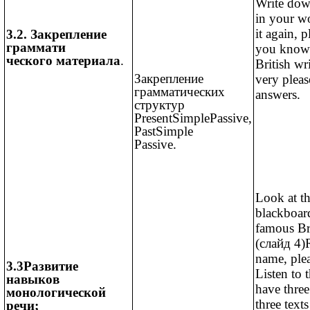
Write dow
in your w
it again, p
3.2. Закрепление
граммати
you know
ческого материала
.
British wr
Закрепление
very plea
грамматических
answers.
структур
PresentSimplePassive,
PastSimple
Passive.
Look at t
blackboar
famous Bri
(слайд 4)R
name, ple
3.3Развитие
Listen to 
навыков
have thre
монологической
three text
речи;