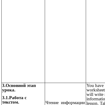
3.Основной этап
You have 
урока.
worksheet
will write
3.1.
Работа с
informati
текстом.
Чтение информации
lesson. Ta