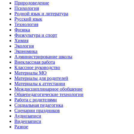
Природоведение
Психология
Родной язык и литература
Русский язык
Технология
Физика
Физкультура и спорт
Химия
Экология
Экономика
Администрирование школы
Внеклассная работа
Классное руководство
Материалы МО
Материалы для родителей
Материалы к аттестации
Междисциплинарное обобщение
Общепедагогические технологии
Работа с родителями
Социальная педагогика
Сценарии праздников
Аудиозаписи
Видеозаписи
Разное