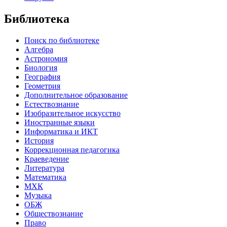
Библиотека
Поиск по библиотеке
Алгебра
Астрономия
Биология
География
Геометрия
Дополнительное образование
Естествознание
Изобразительное искусство
Иностранные языки
Информатика и ИКТ
История
Коррекционная педагогика
Краеведение
Литература
Математика
МХК
Музыка
ОБЖ
Обществознание
Право