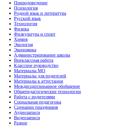
Природоведение
Психология
Родной язык и литература
Русский язык
Технология
Физика
Физкультура и спорт
Химия
Экология
Экономика
Администрирование школы
Внеклассная работа
Классное руководство
Материалы МО
Материалы для родителей
Материалы к аттестации
Междисциплинарное обобщение
Общепедагогические технологии
Работа с родителями
Социальная педагогика
Сценарии праздников
Аудиозаписи
Видеозаписи
Разное