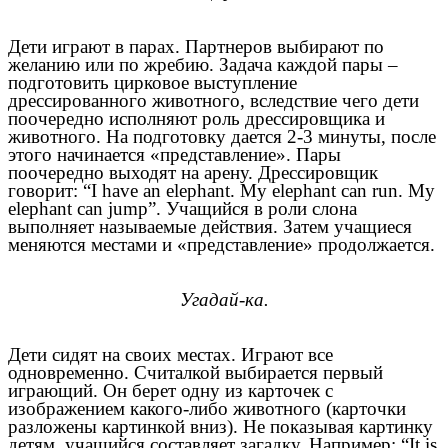
Дети играют в парах. Партнеров выбирают по
желанию или по жребию. Задача каждой пары –
подготовить цирковое выступление
дрессированного животного, вследствие чего дети
поочередно исполняют роль дрессировщика и
животного. На подготовку дается 2-3 минуты, после
этого начинается «представление». Пары
поочередно выходят на арену. Дрессировщик
говорит: “I have an elephant. My elephant can run. My
elephant can jump”. Учащийся в роли слона
выполняет называемые действия. Затем учащиеся
меняются местами и «представление» продолжается.
Угадай-ка.
Дети сидят на своих местах. Играют все
одновременно. Считалкой выбирается первый
играющий. Он берет одну из карточек с
изображением какого-либо животного (карточки
разложены картинкой вниз). Не показывая картинку
детям, учащийся составляет загадку. Например: “It is