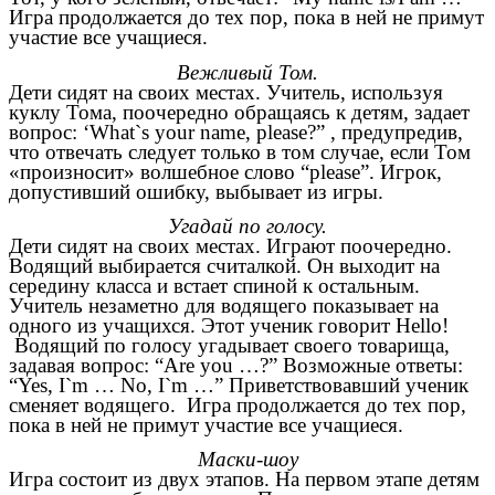
Игра продолжается до тех пор, пока в ней не примут
участие все учащиеся.
Вежливый Том.
Дети сидят на своих местах. Учитель, используя
куклу Тома, поочередно обращаясь к детям, задает
вопрос: ‘What`s your name, please?” , предупредив,
что отвечать следует только в том случае, если Том
«произносит» волшебное слово “please”. Игрок,
допустивший ошибку, выбывает из игры.
Угадай по голосу.
Дети сидят на своих местах. Играют поочередно.
Водящий выбирается считалкой. Он выходит на
середину класса и встает спиной к остальным.
Учитель незаметно для водящего показывает на
одного из учащихся. Этот ученик говорит Hello!
Водящий по голосу угадывает своего товарища,
задавая вопрос: “Are you …?” Возможные ответы:
“Yes, I`m … No, I`m …” Приветствовавший ученик
сменяет водящего. Игра продолжается до тех пор,
пока в ней не примут участие все учащиеся.
Маски-шоу
Игра состоит из двух этапов. На первом этапе детям