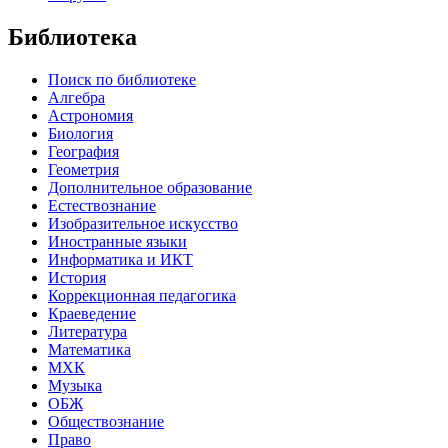
Библиотека
Поиск по библиотеке
Алгебра
Астрономия
Биология
География
Геометрия
Дополнительное образование
Естествознание
Изобразительное искусство
Иностранные языки
Информатика и ИКТ
История
Коррекционная педагогика
Краеведение
Литература
Математика
МХК
Музыка
ОБЖ
Обществознание
Право