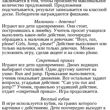
заключается в том, чтобы произнести максимальное
количество предложений. Предложения
подсчитывается, результат записывается на классной
доске. Победители награждаются фишками.
Мальчики – девочки!
Играют все дети одновременно. Они стоят,
построившись в линейку. Учитель просит учащихся
выполнить какое-либо действие, поочередно
обращаясь к мальчикам и девочкам: “Boys, run,
please! Girls, Jump, please!” Действие выполняют или
только мальчики, или только девочки. Можно
усложнить игру, сделав акцент и на слово please.
Секретный приказ
Играют все дети одновременно. Двоих водящих
выбирают считалкой. Один другому шепчет на
ушко: Run and jump. Приказание выполняется,
ученик показывает движение. Все остальные задают
вопросы, угадывая действия: “Can you run and
jump?” Ученик, правильно угадавший действие,
отдает «секретный приказ». Игра продолжается.
Веселый кубик
В игре используется кубик, на гранях которого
картинки с действиями. Дети поочередно выходят к