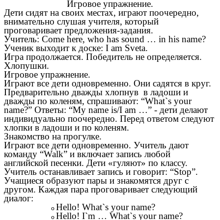
Игровое упражнение.
Дети сидят на своих местах, играют поочередно,
внимательно слушая учителя, который
проговаривает предложения-задания.
Учитель: Come here, who has sound … in his name?
Ученик выходит к доске: I am Sveta.
Игра продолжается. Победитель не определяется.
Хлопушки.
Игровое упражнение.
Играют все дети одновременно. Они садятся в круг.
Предварительно дважды хлопнув в ладоши и
дважды по коленям, спрашивают: “What`s your
name?” Ответы: “My name is/I am …” - дети делают
индивидуально поочередно. Перед ответом следуют
хлопки в ладоши и по коленям.
Знакомство на прогулке.
Играют все дети одновременно. Учитель дают
команду “Walk” и включает запись любой
английской песенки. Дети «гуляют» по классу.
Учитель останавливает запись и говорит: “Stop”.
Учащиеся образуют пары и знакомятся друг с
другом. Каждая пара проговаривает следующий
диалог:
Hello! What`s your name?
Hello! I`m … What`s your name?