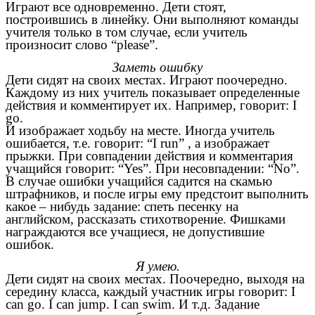
Играют все одновременно. Дети стоят,
построившись в линейку. Они выполняют команды
учителя только в том случае, если учитель
произносит слово “please”.
Заметь ошибку
Дети сидят на своих местах. Играют поочередно.
Каждому из них учитель показывает определенные
действия и комментирует их. Например, говорит: I
go.
И изображает ходьбу на месте. Иногда учитель
ошибается, т.е. говорит: “I run” , а изображает
прыжки. При совпадении действия и комментария
учащийся говорит: “Yes”. При несовпадении: “No”.
В случае ошибки учащийся садится на скамью
штрафников, и после игры ему предстоит выполнить
какое – нибудь задание: спеть песенку на
английском, рассказать стихотворение. Фишками
награждаются все учащиеся, не допустившие
ошибок.
Я умею.
Дети сидят на своих местах. Поочередно, выходя на
середину класса, каждый участник игры говорит: I
can go. I can jump. I can swim. И т.д. Задание