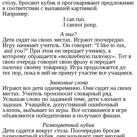
столу, бросают кубик и проговаривают предложение
в соответствии с выпавшей картинкой.
Например:
I can run.
I cannot jump.
А ты?
Дети сидят на своих местах. Играют поочередно.
Игру начинает учитель. Он говорит: “I like to run,
and you?” При этом он передает ученику, к
которому обращается «волшебную палочку». Тот в
свою очередь говорит свою фразу и передает
палочку своему товарищу. Игра продолжается до
тех пор, пока в ней не примут участие все учащиеся.
Знакомые слова
Играют все дети одновременно. Они сидят на своих
местах. Учитель произносит словарный ряд.
Услышав слово по заданной теме, дети хлопают в
ладоши. Учащийся, допустивший ошибочный
хлопок, выбывает из игры. Все оставшиеся в игре
объявляются победителями и получают фишки.
Разноцветный кубик
Дети садятся вокруг стола. Поочередно бросая
разноцветный кубик, они называют цвет верхней