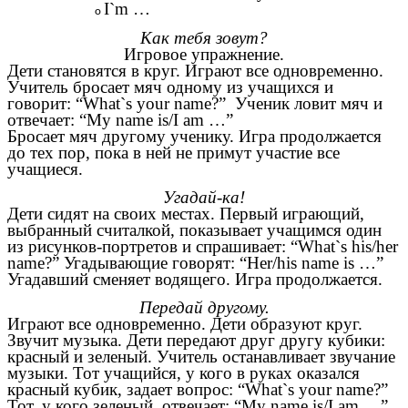
I`m …
Как тебя зовут?
Игровое упражнение.
Дети становятся в круг. Играют все одновременно.
Учитель бросает мяч одному из учащихся и
говорит: “What`s your name?” Ученик ловит мяч и
отвечает: “My name is/I am …”
Бросает мяч другому ученику. Игра продолжается
до тех пор, пока в ней не примут участие все
учащиеся.
Угадай-ка!
Дети сидят на своих местах. Первый играющий,
выбранный считалкой, показывает учащимся один
из рисунков-портретов и спрашивает: “What`s his/her
name?” Угадывающие говорят: “Her/his name is …”
Угадавший сменяет водящего. Игра продолжается.
Передай другому.
Играют все одновременно. Дети образуют круг.
Звучит музыка. Дети передают друг другу кубики:
красный и зеленый. Учитель останавливает звучание
музыки. Тот учащийся, у кого в руках оказался
красный кубик, задает вопрос: “What`s your name?”
Тот, у кого зеленый, отвечает: “My name is/I am …”