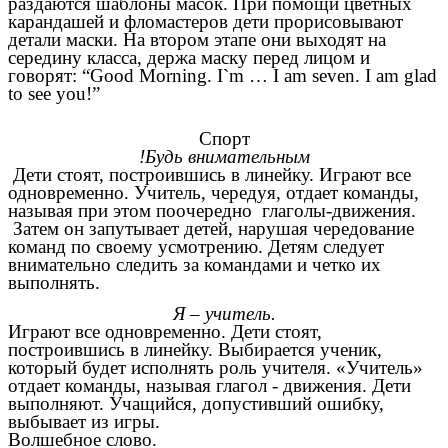
раздаются шаблоны масок. При помощи цветных
карандашей и фломастеров дети прорисовывают
детали маски. На втором этапе они выходят на
середину класса, держа маску перед лицом и
говорят: “Good Morning. I`m … I am seven. I am glad
to see you!”
Спорт
Будь внимательным!
Дети стоят, построившись в линейку. Играют все
одновременно. Учитель, чередуя, отдает команды,
называя при этом поочередно глаголы-движения.
Затем он запутывает детей, нарушая чередование
команд по своему усмотрению. Детям следует
внимательно следить за командами и четко их
выполнять.
Я – учитель.
Играют все одновременно. Дети стоят,
построившись в линейку. Выбирается ученик,
который будет исполнять роль учителя. «Учитель»
отдает команды, называя глагол - движения. Дети
выполняют. Учащийся, допустивший ошибку,
выбывает из игры.
Волшебное слово.