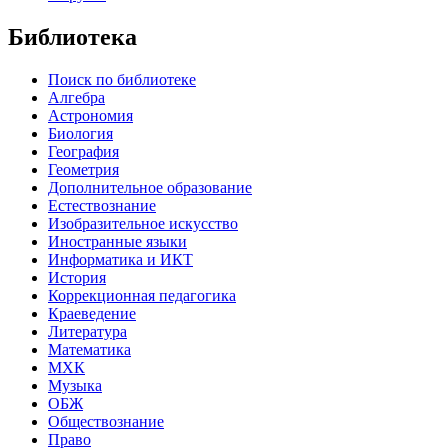
Библиотека
Поиск по библиотеке
Алгебра
Астрономия
Биология
География
Геометрия
Дополнительное образование
Естествознание
Изобразительное искусство
Иностранные языки
Информатика и ИКТ
История
Коррекционная педагогика
Краеведение
Литература
Математика
МХК
Музыка
ОБЖ
Обществознание
Право