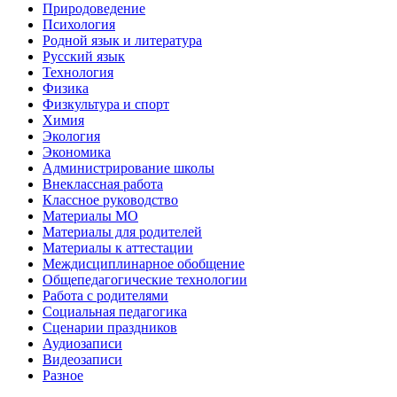
Природоведение
Психология
Родной язык и литература
Русский язык
Технология
Физика
Физкультура и спорт
Химия
Экология
Экономика
Администрирование школы
Внеклассная работа
Классное руководство
Материалы МО
Материалы для родителей
Материалы к аттестации
Междисциплинарное обобщение
Общепедагогические технологии
Работа с родителями
Социальная педагогика
Сценарии праздников
Аудиозаписи
Видеозаписи
Разное