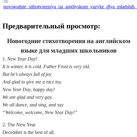
novogodnie_stihotvoreniya_na_angliyskom_yazyke_dlya_mladshih_
Предварительный просмотр:
Новогодние стихотворения на английском
языке для младших школьников
1. New Year Day!
It is winter, it is cold. Father Frost is very old.
But he’s always full of joy
And glad to give me a nice toy.
New Year Day, happy day!
We are glad and very gay.
We all dance, and sing, and say
“Welcome, welcome, New Year Day!”
2. The New Year
December is the best of all.