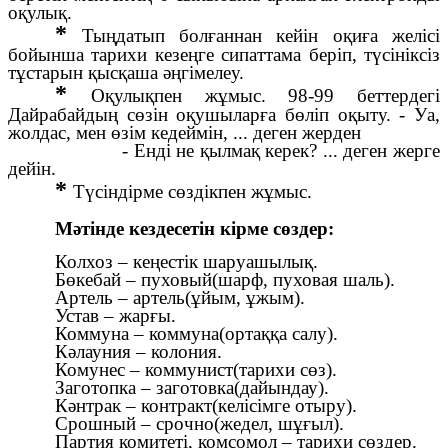
оқулық.
*
Тыңдатып болғаннан кейін оқиға желісі
бойынша тарихи кезеңге сипаттама беріп, түсініксіз
тұстарын қысқаша әңгімелеу.
*
Оқулықпен жұмыс. 98-99 беттердегі
Дайрабайдың сөзін оқушыларға бөліп оқыту. - Уа,
жолдас, мен өзім кедеймін, ... деген жерден
- Енді не қылмақ керек? ... деген жерге
дейін.
*
Түсіндірме сөздікпен жұмыс.
Мәтінде кездесетін кірме сөздер:
Колхоз – кеңестік шаруашылық.
Бөкебай – пуховый(шарф, пуховая шаль).
Артель – артель(ұйым, ұжым).
Устав – жарғы.
Коммуна – коммуна(ортаққа салу).
Кәлауния – колония.
Комунес – коммунист(тарихи сөз).
Заготопка – заготовка(дайындау).
Кәнтрак – контракт(келісімге отыру).
Срошный – срочно(жедел, шұғыл).
Партия комитеті, комсомол – тарихи сөздер.