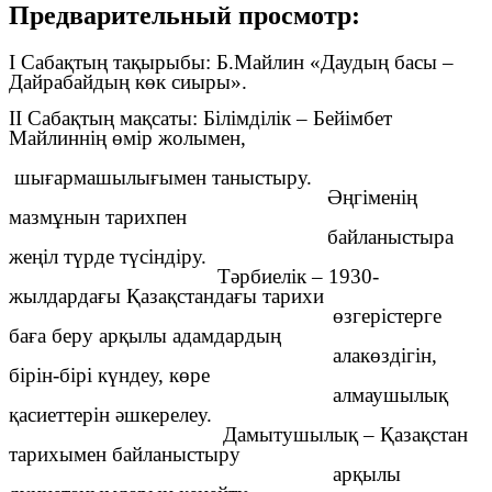
Предварительный просмотр:
I Сабақтың тақырыбы: Б.Майлин «Даудың басы –
Дайрабайдың көк сиыры».
II Сабақтың мақсаты: Білімділік – Бейімбет
Майлиннің өмір жолымен,
шығармашылығымен таныстыру.
Әңгіменің
мазмұнын тарихпен
байланыстыра
жеңіл түрде түсіндіру.
Тәрбиелік – 1930-
жылдардағы Қазақстандағы тарихи
өзгерістерге
баға беру арқылы адамдардың
алакөздігін,
бірін-бірі күндеу, көре
алмаушылық
қасиеттерін әшкерелеу.
Дамытушылық – Қазақстан
тарихымен байланыстыру
арқылы