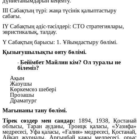
дүниетанымдарын кеңейту.
III Сабақтың түрі: жаңа түсінік қалыптастыру
сабағы.
IY Сабақтың әдіс-тәсілдері: СТО стратегиялары,
эвристикалық, талдау.
Y Сабақтың барысы: 1. Ұйымдастыру бөлімі.
Қызығушылықты ояту бөлімі.
Бейімбет Майлин кім? Ол туралы не
білеміз?
Ақын
Жазушы
Көркемсөз шебері
Прозашы
Драматург
Мағынаны тану бөлімі.
Тірек сөздер мен сандар:
1894, 1938, Қостанай
облысы, Таран ауданы, Троицк қаласы, «Уазифа»
медресесі, Уфа қаласы, «Ғалия» медресесі, Қостанай,
Айқап журналы, Арғынбай қажы медресесі, орыс