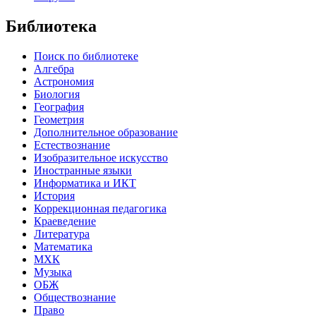
Библиотека
Поиск по библиотеке
Алгебра
Астрономия
Биология
География
Геометрия
Дополнительное образование
Естествознание
Изобразительное искусство
Иностранные языки
Информатика и ИКТ
История
Коррекционная педагогика
Краеведение
Литература
Математика
МХК
Музыка
ОБЖ
Обществознание
Право