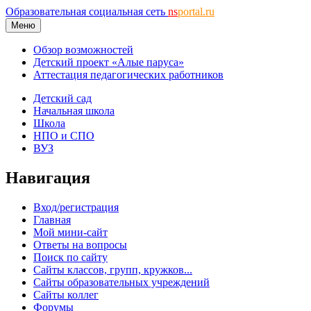
Образовательная социальная сеть
ns
portal.ru
Меню
Обзор возможностей
Детский проект «Алые паруса»
Аттестация педагогических работников
Детский сад
Начальная школа
Школа
НПО и СПО
ВУЗ
Навигация
Вход/регистрация
Главная
Мой мини-сайт
Ответы на вопросы
Поиск по сайту
Сайты классов, групп, кружков...
Сайты образовательных учреждений
Сайты коллег
Форумы