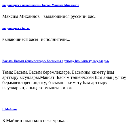
выдающиеся исполнители. Басы. Максим Михайлов
Максим Михайлов - выдающийся русский бас...
выдающиеся басы
выдающиеся басы- исполнители...
Басым. Басым берәмлекләре. Басымны арттыру һәм киметү ысуллары.
Тема: Басым. Басым берәмлекләре. Басымны киметү һәм
арттыру ысуллары.Максат: Басым төшенчәсен һәм аның үлчәү
берәмлекләрен аңлату; басымны киметү һәм арттыру
ысулларын, аның тормышта кирәк...
Б Майлин
Б Майлин план конспект урока...