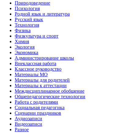
Природоведение
Психология
Родной язык и литература
Русский язык
Технология
Физика
Физкультура и спорт
Химия
Экология
Экономика
Администрирование школы
Внеклассная работа
Классное руководство
Материалы МО
Материалы для родителей
Материалы к аттестации
Междисциплинарное обобщение
Общепедагогические технологии
Работа с родителями
Социальная педагогика
Сценарии праздников
Аудиозаписи
Видеозаписи
Разное