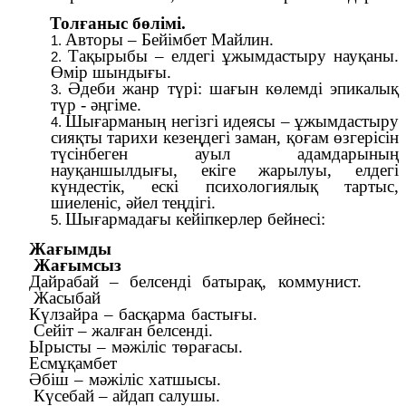
Толғаныс бөлімі.
Авторы – Бейімбет Майлин.
Тақырыбы – елдегі ұжымдастыру науқаны.
Өмір шындығы.
Әдеби жанр түрі: шағын көлемді эпикалық
түр - әңгіме.
Шығарманың негізгі идеясы – ұжымдастыру
сияқты тарихи кезеңдегі заман, қоғам өзгерісін
түсінбеген ауыл адамдарының
науқаншылдығы, екіге жарылуы, елдегі
күндестік, ескі психологиялық тартыс,
шиеленіс, әйел теңдігі.
Шығармадағы кейіпкерлер бейнесі:
Жағымды
Жағымсыз
Дайрабай – белсенді батырақ, коммунист.
Жасыбай
Күлзайра – басқарма бастығы.
Сейіт – жалған белсенді.
Ырысты – мәжіліс төрағасы.
Есмұқамбет
Әбіш – мәжіліс хатшысы.
Күсебай – айдап салушы.