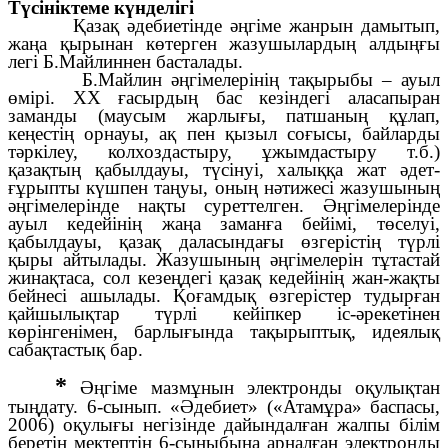
Түсініктеме күнделігі
Қазақ әдебиетінде әңгіме жанрын дамытып,
жаңа қырынан көтерген жазушылардың алдыңғы
легі Б.Майлиннен басталады.
Б.Майлин әңгімелерінің тақырыбы – ауыл
өмірі. ХХ ғасырдың бас кезіндегі аласапыран
заманды (маусым жарлығы, патшаның құлап,
кеңестің орнауы, ақ пен қызыл соғысы, байларды
тәркілеу, колхоздастыру, ұжымдастыру т.б.)
қазақтың қабылдауы, түсінуі, халыққа жат әдет-
ғұрыпты күшпен таңуы, оның нәтижесі жазушының
әңгімелерінде нақты суреттелген. Әңгімелерінде
ауыл кедейінің жаңа заманға бейімі, төселуі,
қабылдауы, қазақ даласындағы өзгерістің түрлі
қыры айтылады. Жазушының әңгімелерін тұтастай
жинақтаса, сол кезеңдегі қазақ кедейінің жан-жақты
бейнесі ашылады. Қоғамдық өзгерістер тудырған
қайшылықтар түрлі кейіпкер іс-әрекетінен
көрінгенімен, барлығында тақырыптық, идеялық
сабақтастық бар.
*
Әңгіме мазмұнын электронды оқулықтан
тыңдату. 6-сынып. «Әдебиет» («Атамұра» баспасы,
2006) оқулығы негізінде дайындалған жалпы білім
беретін мектептің 6-сыныбына арналған электронды