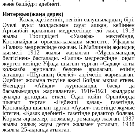
және башқұрт әдебиеті.
Интервью(жаңа дерек)
Қазақ әдебиетінің негізін салушылардың бірі.
Әуелі ауыл молдасынан сауат ашқан, кейіннен
Арғынбай қажының медресесінде екі жыл, 1913
жылы Троицкідегі «Уазифа» мектебінде,
Қостанайдағы орысша-қазақша мектепте, Уфадағы
«Ғалия» медресесінде оқыған. Б.Майлиннің ақындық
қызметі 1912 жылы жазылған «Мұсылмандық
белгісінен» басталады. «Ғалия» медресесінде оқып
жүрген кезінде Уфада шығып тұрған «Садақ» атты
қолжазба журналға белсене араласып, өзінің
алғашқы «Шұғаның белгісі» әңгімесін жариялаған.
Әдебиет жолына түсуіне әжесі Бойдас ықпал еткен.
Өлеңдері «Айқап» журналында, басқа да
басылымдарда жарияланған. 1916-1921 жылдары
ауылда ұстаздық еткен. Одан кейін Орынборда
шығып тұрған «Еңбекші қазақ» газетінде,
Қостанайда шығып тұрған «Ауыл» газетінде жұмыс
істеген, «Қазақ әдебиеті» газетінде редактор болған.
Көркем әңгімелер, поэмалар, романдар жазған. 1937
жылы халық жауы деген жаламен ұсталып, 1938
жылғы 25-ақпанда атылған.