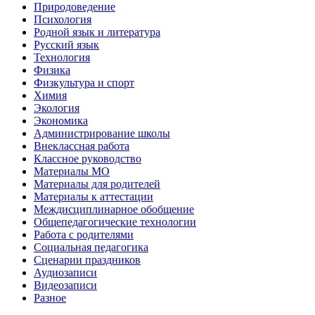
Природоведение
Психология
Родной язык и литература
Русский язык
Технология
Физика
Физкультура и спорт
Химия
Экология
Экономика
Администрирование школы
Внеклассная работа
Классное руководство
Материалы МО
Материалы для родителей
Материалы к аттестации
Междисциплинарное обобщение
Общепедагогические технологии
Работа с родителями
Социальная педагогика
Сценарии праздников
Аудиозаписи
Видеозаписи
Разное