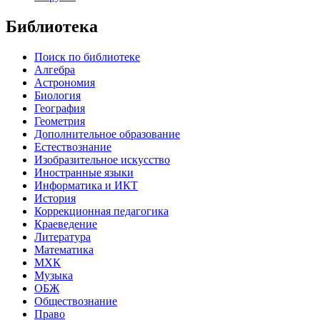
Библиотека
Поиск по библиотеке
Алгебра
Астрономия
Биология
География
Геометрия
Дополнительное образование
Естествознание
Изобразительное искусство
Иностранные языки
Информатика и ИКТ
История
Коррекционная педагогика
Краеведение
Литература
Математика
МХК
Музыка
ОБЖ
Обществознание
Право