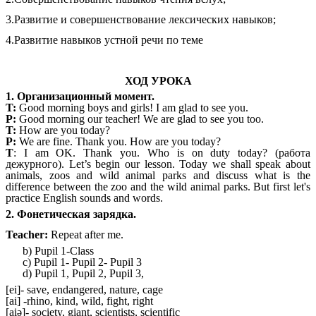
3.Развитие и совершенствование лексических навыков;
4.Развитие навыков устной речи по теме
ХОД УРОКА
1. Организационный момент.
T:
Good morning boys and girls! I am glad to see you.
P:
Good morning our teacher! We are glad to see you too.
T:
How are you today?
P:
We are fine. Thank you. How are you today?
T
: I am OK. Thank you. Who is on duty today?
(работа
дежурного).
Let’s begin our lesson.
Today we shall
speak about
animals, zoos and wild animal parks and discuss what is the
difference between the zoo and the wild animal parks. But first let's
practice English sounds and words.
2. Фонетическая зарядка.
Teacher:
Repeat after me.
b) Pupil 1-Class
c) Pupil 1- Pupil 2- Pupil 3
d) Pupil 1, Pupil 2, Pupil 3,
[ei]- save, endangered, nature, cage
[ai] -rhino, kind, wild, fight, right
[aiə]- society, giant, scientists, scientific