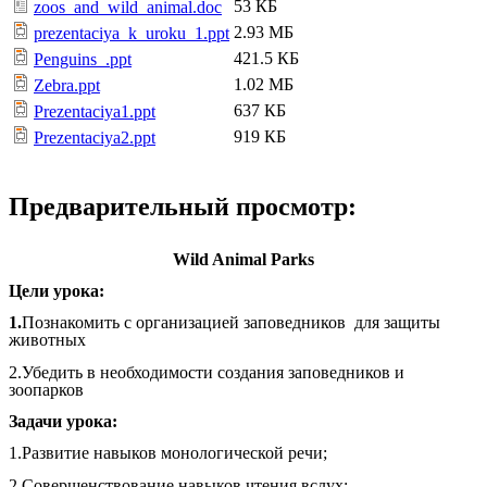
53 КБ
zoos_and_wild_animal.doc
2.93 МБ
prezentaciya_k_uroku_1.ppt
421.5 КБ
Penguins_.ppt
1.02 МБ
Zebra.ppt
637 КБ
Prezentaciya1.ppt
919 КБ
Prezentaciya2.ppt
Предварительный просмотр:
Wild Animal Parks
Цели урока:
1.
Познакомить с организацией заповедников для защиты
животных
2.Убедить в необходимости создания заповедников и
зоопарков
Задачи урока:
1.Развитие навыков монологической речи;
2.Совершенствование навыков чтения вслух;