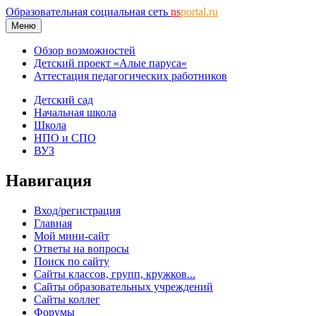
Образовательная социальная сеть
ns
portal.ru
Меню
Обзор возможностей
Детский проект «Алые паруса»
Аттестация педагогических работников
Детский сад
Начальная школа
Школа
НПО и СПО
ВУЗ
Навигация
Вход/регистрация
Главная
Мой мини-сайт
Ответы на вопросы
Поиск по сайту
Сайты классов, групп, кружков...
Сайты образовательных учреждений
Сайты коллег
Форумы