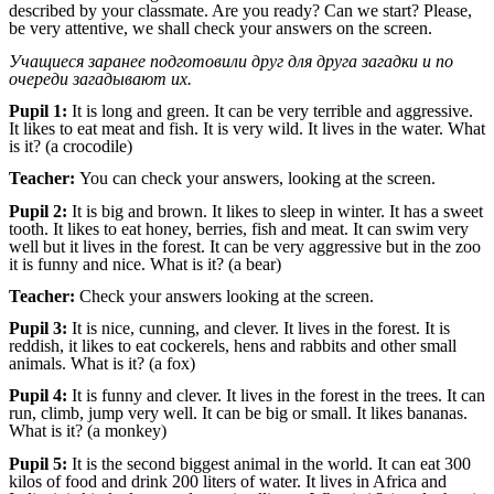
described by your classmate. Are you ready? Can we start? Please,
be very attentive, we shall check your answers on the screen.
Учащиеся заранее подготовили друг для друга загадки и по
очереди загадывают их.
Pupil 1:
It is long and green. It can be very terrible and aggressive.
It likes to eat meat and fish. It is very wild. It lives in the water. What
is it? (a crocodile)
Teacher:
You can check your answers, looking at the screen.
Pupil 2:
It is big and brown. It likes to sleep in winter. It has a sweet
tooth. It likes to eat honey, berries, fish and meat. It can swim very
well but it lives in the forest. It can be very aggressive but in the zoo
it is funny and nice. What is it? (a bear)
Teacher:
Check your answers looking at the screen.
Pupil 3:
It is nice, cunning, and clever. It lives in the forest. It is
reddish, it likes to eat cockerels, hens and rabbits and other small
animals. What is it? (a fox)
Pupil 4:
It is funny and clever. It lives in the forest in the trees. It can
run, climb, jump very well. It can be big or small. It likes bananas.
What is it? (a monkey)
Pupil 5:
It is the second biggest animal in the world. It can eat 300
kilos of food and drink 200 liters of water. It lives in Africa and