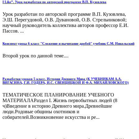
I Like”. Урок разработан по авторской программе В.П. Кузовлева
Урок разработан по авторской программе В.П. Кузовлева,
Э.Ш. Перегудовой, О.В. Дувановой, О.В. Стрельниковой;
научный руководитель коллектива авторов профессор Е.И.
Пассов. ...
Конспект урока 6 класс "Сложение и вычитание дробей" учебник С.М. Никольский
Второй урок по данной теме....
Разработки уроков 5 класс. История Древнего Мира (К УЧЕБНИКАМ А.А.
ВИГАСИНА, Г.И. ГОДЕРА, И.С. СВЕНЦИЦКОЙ И Ф.А. МИХАЙЛОВСКОГО)
ТЕМАТИЧЕСКОЕ ПЛАНИРОВАНИЕ УЧЕБНОГО
МАТЕРИАЛАРаздел I. Жизнь первобытных людей (8
ч)Введение в историю Древнего мира.Древнейшие
люди.Родовые общины охотников и
собирателей.Возникновение искусства и ре...