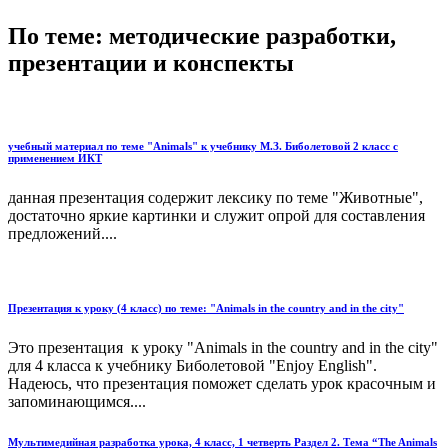
По теме: методические разработки,
презентации и конспекты
учебный материал по теме "Animals" к учебнику М.З. Биболетовой 2 класс с
применением ИКТ
данная презентация содержит лексику по теме "Животные",
достаточно яркие картинки и служит опрой для составления
предложений....
Презентация к уроку (4 класс) по теме: "Animals in the country and in the city"
Это презентация к уроку "Animals in the country and in the city"
для 4 класса к учебнику Биболетовой "Enjoy English".
Надеюсь, что презентация поможет сделать урок красочным и
запоминающимся....
Мультимедийная разработка урока, 4 класс, 1 четверть Раздел 2. Тема “The Animals