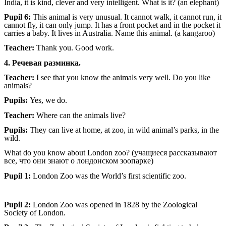
India, it is kind, clever and very intelligent. What is it? (an elephant)
Pupil 6:
This animal is very unusual. It cannot walk, it cannot run, it
cannot fly, it can only jump. It has a front pocket and in the pocket it
carries a baby. It lives in Australia. Name this animal. (a kangaroo)
Teacher:
Thank you. Good work.
4. Речевая разминка.
Teacher:
I see that you know the animals very well. Do you like
animals?
Pupils:
Yes, we do.
Teacher:
Where can the animals live?
Pupils:
They can live at home, at zoo, in wild animal’s parks, in the
wild.
What do you know about London zoo? (учащиеся рассказывают
все, что они знают о лондонском зоопарке)
Pupil 1:
London Zoo was the World’s first scientific zoo.
Pupil 2:
London Zoo was opened in 1828 by the Zoological
Society of London.