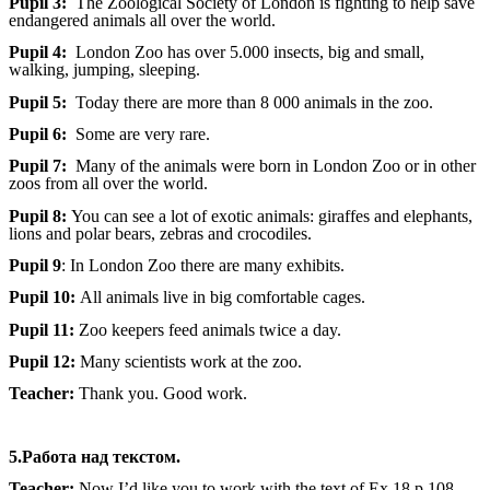
Pupil 3:
The Zoological Society of London is fighting to help save
endangered animals all over the world.
Pupil 4:
London Zoo has over 5.000 insects, big and small,
walking, jumping, sleeping.
Pupil 5:
Today there are more than 8 000 animals in the zoo.
Pupil 6:
Some are very rare.
Pupil 7:
Many of the animals were born in London Zoo or in other
zoos from all over the world.
Pupil 8:
You can see a lot of exotic animals: giraffes and elephants,
lions and polar bears, zebras and crocodiles.
Pupil 9
: In
London Zoo there are many exhibits.
Pupil 10:
All animals live in big comfortable cages.
Pupil 11:
Zoo keepers feed animals twice a day.
Pupil 12:
Many scientists work at the zoo.
Teacher:
Thank you. Good work.
5.Работа над текстом.
Teacher:
Now I’d like you to work with the text of Ex.18 p.108