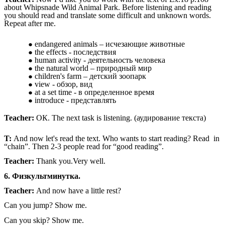
about Whipsnade Wild Animal Park. Before listening and reading
you should read and translate some difficult and unknown words.
Repeat after me.
endangered animals – исчезающие животные
the effects - последствия
human activity - деятельность человека
the natural world – природный мир
children's farm – детский зоопарк
view - обзор, вид
at a set time - в определенное время
introduce - представлять
Teacher:
ОК. The next task is listening. (аудирование текста)
T:
And now let's read the text. Who wants to start reading? Read in
“chain”. Then 2-3 people read for “good reading”.
Teacher:
Thank you.Very well.
6. Физкультминутка.
Teacher:
And now have a little rest?
Can you jump? Show me.
Can you skip? Show me.