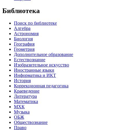
Библиотека
Поиск по библиотеке
Алгебра
Астрономия
Биология
География
Геометрия
Дополнительное образование
Естествознание
Изобразительное искусство
Иностранные языки
Информатика и ИКТ
История
Коррекционная педагогика
Краеведение
Литература
Математика
МХК
Музыка
ОБЖ
Обществознание
Право