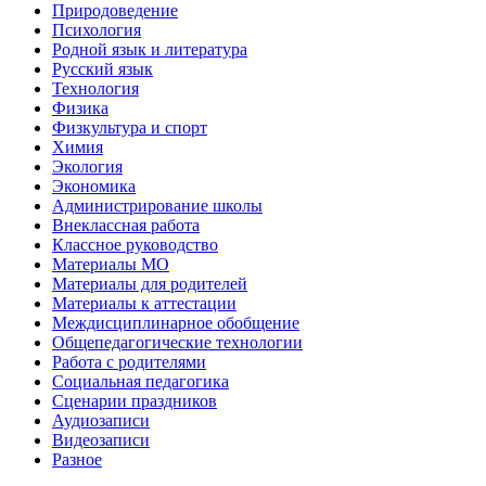
Природоведение
Психология
Родной язык и литература
Русский язык
Технология
Физика
Физкультура и спорт
Химия
Экология
Экономика
Администрирование школы
Внеклассная работа
Классное руководство
Материалы МО
Материалы для родителей
Материалы к аттестации
Междисциплинарное обобщение
Общепедагогические технологии
Работа с родителями
Социальная педагогика
Сценарии праздников
Аудиозаписи
Видеозаписи
Разное