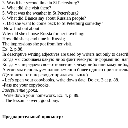
3. Was it her second time in St Petersburg?
4. What did she visit there?
5. What was the weather in St Petersburg?
6. What did Bianca say about Russian people?
7. Did she want to come back to St Peterburg someday?
-Now find out about
Why did she choose Russia for her travelling:
How did she spend time in Russia;
The impressions she got from her visit.
Ex. 2, p.88.
In descriptive writing adjectives are used by writers not only to de
Когда мы сообщаем какую-либо фактическую информацию, наприм
Когда мы передаем свое отношение к чему-либо или кому-либо, 
А если мы используем одновременно более одного прилагательног
(Дети читают и переводят прилагательные).
- Let’s open your copybooks, write down date. Do ex. 3 at p. 88.
-Pass me your copybooks.
Завершение урока.
-Write down your homework. Ex. 4, p. 89.
- The lesson is over , good-buy.
Предварительный просмотр: