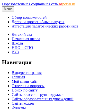
Образовательная социальная сеть
ns
portal.ru
Меню
Обзор возможностей
Детский проект «Алые паруса»
Аттестация педагогических работников
Детский сад
Начальная школа
Школа
НПО и СПО
ВУЗ
Навигация
Вход/регистрация
Главная
Мой мини-сайт
Ответы на вопросы
Поиск по сайту
Сайты классов, групп, кружков...
Сайты образовательных учреждений
Сайты коллег
Форумы