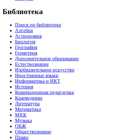
Библиотека
Поиск по библиотеке
Алгебра
Астрономия
Биология
География
Геометрия
Дополнительное образование
Естествознание
Изобразительное искусство
Иностранные языки
Информатика и ИКТ
История
Коррекционная педагогика
Краеведение
Литература
Математика
МХК
Музыка
ОБЖ
Обществознание
Право