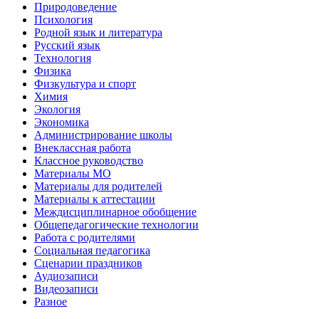
Природоведение
Психология
Родной язык и литература
Русский язык
Технология
Физика
Физкультура и спорт
Химия
Экология
Экономика
Администрирование школы
Внеклассная работа
Классное руководство
Материалы МО
Материалы для родителей
Материалы к аттестации
Междисциплинарное обобщение
Общепедагогические технологии
Работа с родителями
Социальная педагогика
Сценарии праздников
Аудиозаписи
Видеозаписи
Разное