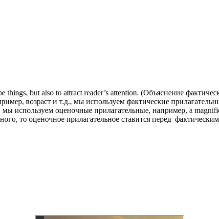
scribe things, but also to attract reader’s attention. (Объяснение фа
ер, возраст и т.д., мы используем фактические прилагательные
мы используем оценочные прилагательные, например, a magnifice
о, то оценочное прилагательное ставится перед фактическим, нап