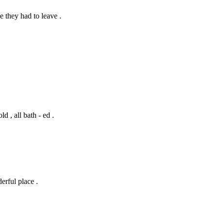
 they had to leave .
d , all bath - ed .
erful place .