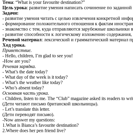
Тема
: “What is your favourite destination?”
Цель урока
: развитие умения написать сочинение по заданной
Задачи:
- развитие умения читать с целью извлечения конкретной инф
- формирование положительного отношения к фактам иностран
- знакомство с тем, куда отправляются зарубежные школьники 
- развитие способности к логическому изложению содержания,
Речевой материал
: лексический и грамматический материал п
Ход урока.
Приветствие.
- Hello, children, I’m glad to see you!
-How are you?
Речевая зарядка.
- What’s the date today?
- What day of the week is it today?
- What’s the weather like today?
- Who’s absent today?
Основная часть урока.
- Children, listen to me. The “Club” magazine asked its readers to write
(Дети читают письмо британской школьницы).
- Let’s translate this letter.
(Дети переводят письмо).
-Now answer my questions:
1.What is Bianca’s favourite destination?
2.Where does her pen friend live?