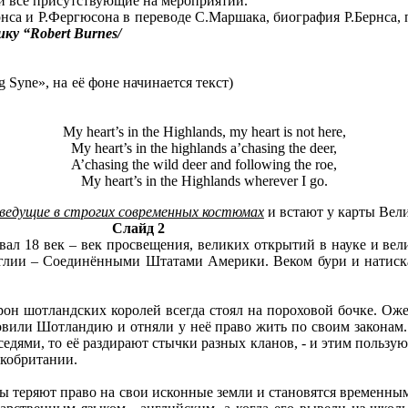
и все присутствующие на мероприятии.
нса и Р.Фергюсона в переводе С.Маршака, биография Р.Бернса,
ику
“Robert Burnes/
тихая, «Auld Lang Syne», на её фоне начинаетс
My heart’s in the Highlands, my heart is not here,
My heart’s in the highlands a’chasing the deer,
A’chasing the wild deer and following the roe,
My heart’s in the Highlands wherever I go.
ведущие в строгих современных костюмах
и встают у карты Вел
Слайд 2
8 век – век просвещения, великих открытий в науке и велик
глии – Соединёнными Штатами Америки. Веком бури и натиска 
н шотландских королей всегда стоял на пороховой бочке. Оже
вили Шотландию и отняли у неё право жить по своим законам. И
седями, то её раздирают стычки разных кланов, - и этим пользу
икобритании.
теряют право на свои исконные земли и становятся временным