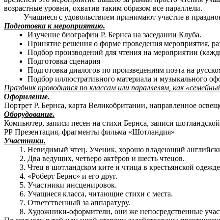
возрастные уровни, охватив таким образом все параллели.
Учащиеся с удовольствием принимают участие в праздновани
Подготовка к мероприятию.
Изучение биографии Р. Бернса на заседании Клуба.
Принятие решения о форме проведения мероприятия, раз
Подбор производений для чтения на мероприятии (кажд
Подготовка сценария
Подготовка диалогов по произведениям поэта на русско
Подбор иллюстративного материала и музыкального оф
Праздник проводится по классам или параллелям, как «семейны
Оформление.
Портрет Р. Бернса, карта Великобритании, направленное освещ
Оборудование.
Компьютер, записи песен на стихи Бернса, записи шотландско
РР Презентация, фрагменты фильма «Шотландия»
Участники.
Невидимый чтец. Ученик, хорошо владеющий английск
Два ведущих, четверо актёров и шесть чтецов.
Чтец в шотландском ките и чтица в крестьянской одежде
«Роберт Бернс» и его друг.
Участники инсценировок.
Учащиеся класса, читающие стихи с места.
Ответственный за аппаратуру.
Художники-оформители, они же непосредственные участ