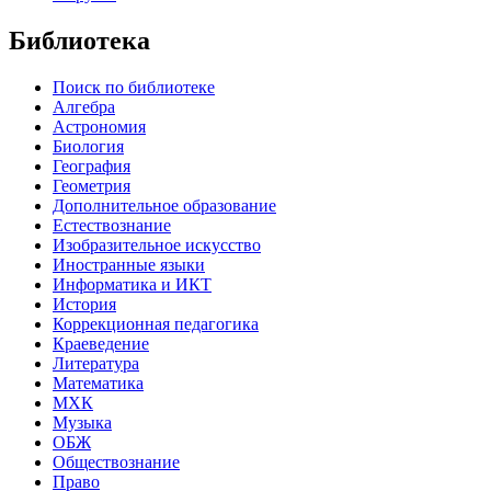
Библиотека
Поиск по библиотеке
Алгебра
Астрономия
Биология
География
Геометрия
Дополнительное образование
Естествознание
Изобразительное искусство
Иностранные языки
Информатика и ИКТ
История
Коррекционная педагогика
Краеведение
Литература
Математика
МХК
Музыка
ОБЖ
Обществознание
Право