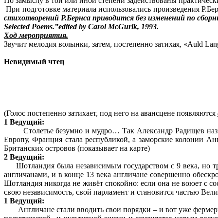
По замыслу в той или иной степени задействованы практическ
При подготовке материала использовались произведения Р.Бер
стихотворений Р.Бернса приводится без изменений по сборн
Selected Poems.”edited by Carol McGurik, 1993.
Ход мероприятия.
Звучит мелодия волынки, затем, постепенно за
Невидимый чтец
(Голос постепенно затихает, под него на авансцене появляются
1 Ведущий:
Столетье безумно и мудро… Так Александр Радищев назвал 1
Европу, Франция стала республикой, а заморские колонии Ан
Британских островов (показывает на карте)
2 Ведущий:
Шотландия была независимым государством с 9 века, но тро
англичанами, и в конце 13 века англичане совершенно обескро
Шотландия никогда не живёт спокойно: если она не воюет с со
свою независимость, свой парламент и становится частью Вел
1 Ведущий:
Англичане стали вводить свои порядки – и вот уже фермеры 