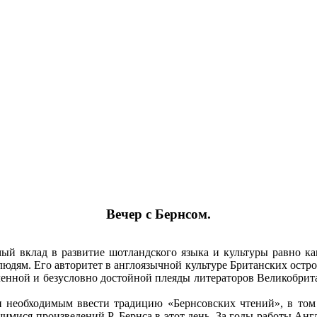
Вечер с Бернсом.
клад в развитие шотландского языка и культуры равно как 
дям. Его авторитет в англоязычной культуре Британских остров
енной и безусловно достойной плеяды литераторов Великобрита
бходимым ввести традицию «Бернсовских чтений», в том в
имися произведений Р. Бернса в этот день. За годы работы Ан