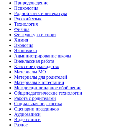
Природоведение
Психология
Родной язык и литература
Русский язык
Технология
Физика
Физкультура и спорт
Химия
Экология
Экономика
Администрирование школы
Внеклассная работа
Классное руководство
Материалы МО
Материалы для родителей
Материалы к аттестации
Междисциплинарное обобщение
Общепедагогические технологии
Работа с родителями
Социальная педагогика
Сценарии праздников
Аудиозаписи
Видеозаписи
Разное