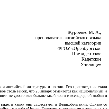
Журбенко М. А.,
преподаватель английского языка
высшей категории
ФГОУ «Оренбургское
Президентское
Кадетское
Училище»
и английской литературы и поэзии. Его произведения стали
ов столь высок, что 25 января отмечается как национальный, а
нии не удостоился больше такой чести и всенародной любви и
иде, в каком они существуют в Великобритании. Однако со
глийского клуба «Мистер Твистер» мероприятие разделилось на