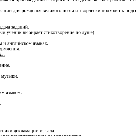
и дня рожденья великого поэта и творчески подходят к подго
дача заданий.
ый ученик выбирает стихотворение по душе)
м и английском языках.
ормления.
й».
ение.
й музыки.
им языком.
.
ники декламации из зала.