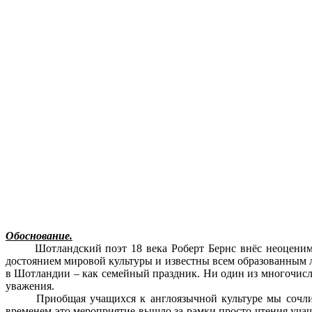
Обоснование.
Шотландский поэт 18 века Роберт Бернс внёс неоценимый в
достоянием мировой культуры и известны всем образованным лю
в Шотландии – как семейный праздник. Ни один из многочисл
уважения.
Приобщая учащихся к англоязычной культуре мы сочли нео
временем это мероприятие вышло за рамки просто чтения учащ