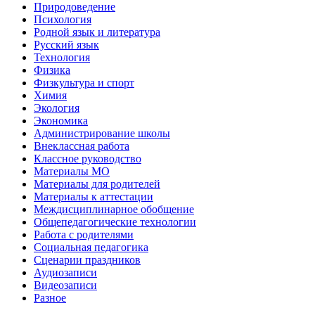
Природоведение
Психология
Родной язык и литература
Русский язык
Технология
Физика
Физкультура и спорт
Химия
Экология
Экономика
Администрирование школы
Внеклассная работа
Классное руководство
Материалы МО
Материалы для родителей
Материалы к аттестации
Междисциплинарное обобщение
Общепедагогические технологии
Работа с родителями
Социальная педагогика
Сценарии праздников
Аудиозаписи
Видеозаписи
Разное