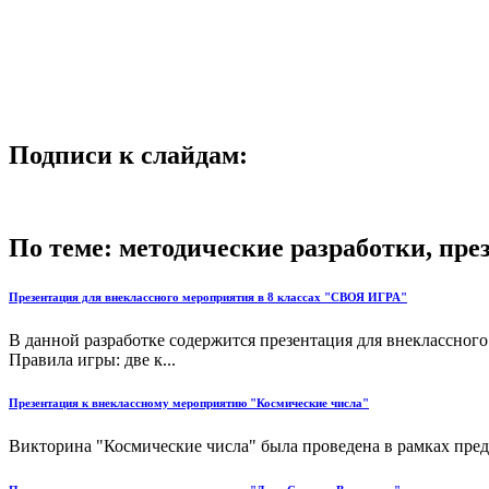
Подписи к слайдам:
По теме: методические разработки, пр
Презентация для внеклассного мероприятия в 8 классах "СВОЯ ИГРА"
В данной разработке содержится презентация для внеклассного
Правила игры: две к...
Презентация к внеклассному мероприятию "Космические числа"
Викторина "Космические числа" была проведена в рамках предм