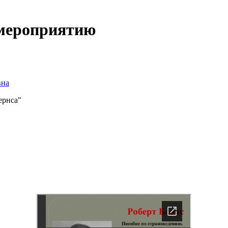
 мероприятию
вна
ернса"