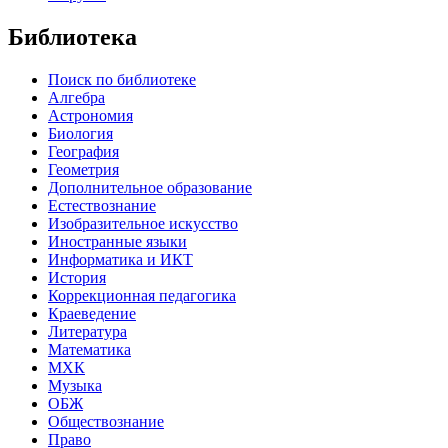
Библиотека
Поиск по библиотеке
Алгебра
Астрономия
Биология
География
Геометрия
Дополнительное образование
Естествознание
Изобразительное искусство
Иностранные языки
Информатика и ИКТ
История
Коррекционная педагогика
Краеведение
Литература
Математика
МХК
Музыка
ОБЖ
Обществознание
Право