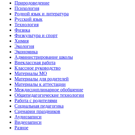
Природоведение
Психология
Родной язык и литература
Русский язык
Технология
Физика
Физкультура и спорт
Химия
Экология
Экономика
Администрирование школы
Внеклассная работа
Классное руководство
Материалы МО
Материалы для родителей
Материалы к аттестации
Междисциплинарное обобщение
Общепедагогические технологии
Работа с родителями
Социальная педагогика
Сценарии праздников
Аудиозаписи
Видеозаписи
Разное