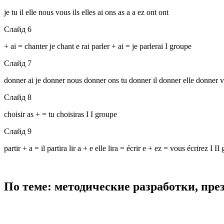
je tu il elle nous vous ils elles ai ons as a a ez ont ont
Слайд 6
+ ai = chanter je chant e rai parler + ai = je parlerai I groupe
Слайд 7
donner ai je donner nous donner ons tu donner il donner elle donner v
Слайд 8
choisir as + = tu choisiras I I groupe
Слайд 9
partir + a = il partira lir a + e elle lira = écrir e + ez = vous écrirez I II
По теме: методические разработки, пр