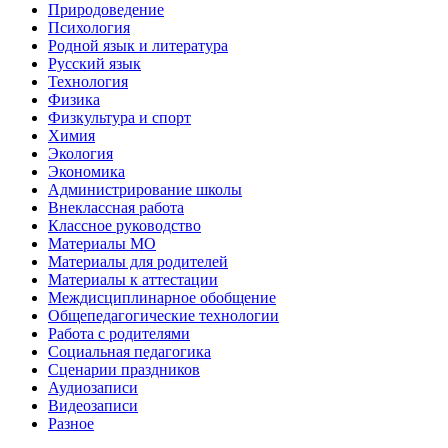
Природоведение
Психология
Родной язык и литература
Русский язык
Технология
Физика
Физкультура и спорт
Химия
Экология
Экономика
Администрирование школы
Внеклассная работа
Классное руководство
Материалы МО
Материалы для родителей
Материалы к аттестации
Междисциплинарное обобщение
Общепедагогические технологии
Работа с родителями
Социальная педагогика
Сценарии праздников
Аудиозаписи
Видеозаписи
Разное