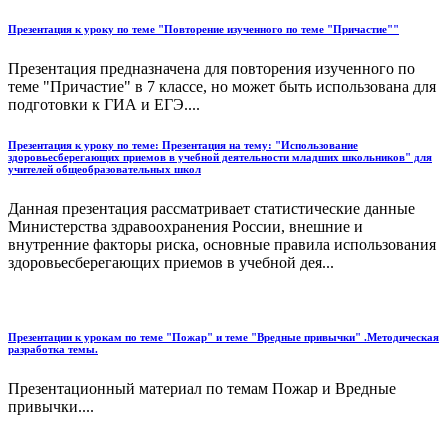
Презентация к уроку по теме "Повторение изученного по теме "Причастие""
Презентация предназначена для повторения изученного по
теме "Причастие" в 7 классе, но может быть использована для
подготовки к ГИА и ЕГЭ....
Презентация к уроку по теме: Презентация на тему: "Использование
здоровьесберегающих приемов в учебной деятельности младших школьников" для
учителей общеобразовательных школ
Данная презентация рассматривает статистические данные
Министерства здравоохранения России, внешние и
внутренние факторы риска, основные правила использования
здоровьесберегающих приемов в учебной дея...
Презентации к урокам по теме "Пожар" и теме "Вредные привычки" .Методическая
разработка темы.
Презентационный материал по темам Пожар и Вредные
привычки....