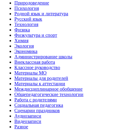
Природоведение
Психология
Родной язык и литература
Русский язык
Технология
Физика
Физкультура и спорт
Химия
Экология
Экономика
Администрирование школы
Внеклассная работа
Классное руководство
Материалы МО
Материалы для родителей
Материалы к аттестации
Междисциплинарное обобщение
Общепедагогические технологии
Работа с родителями
Социальная педагогика
Сценарии праздников
Аудиозаписи
Видеозаписи
Разное