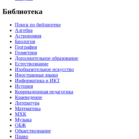
Библиотека
Поиск по библиотеке
Алгебра
Астрономия
Биология
География
Геометрия
Дополнительное образование
Естествознание
Изобразительное искусство
Иностранные языки
Информатика и ИКТ
История
Коррекционная педагогика
Краеведение
Литература
Математика
МХК
Музыка
ОБЖ
Обществознание
Право