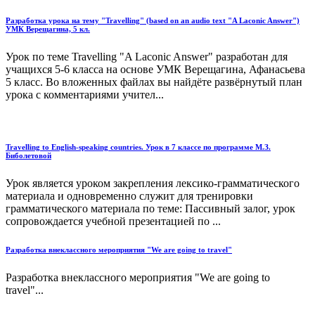
Разработка урока на тему "Travelling" (based on an audio text "A Laconic Answer")
УМК Верещагина, 5 кл.
Урок по теме Travelling "A Laconic Answer" разработан для
учащихся 5-6 класса на основе УМК Верещагина, Афанасьева
5 класс. Во вложенных файлах вы найдёте развёрнутый план
урока с комментариями учител...
Travelling to English-speaking countries. Урок в 7 классе по программе М.З.
Биболетовой
Урок является уроком закрепления лексико-грамматического
материала и одновременно служит для тренировки
грамматического материала по теме: Пассивный залог, урок
сопровождается учебной презентацией по ...
Разработка внеклассного мероприятия "We are going to travel"
Разработка внеклассного мероприятия "We are going to
travel"...