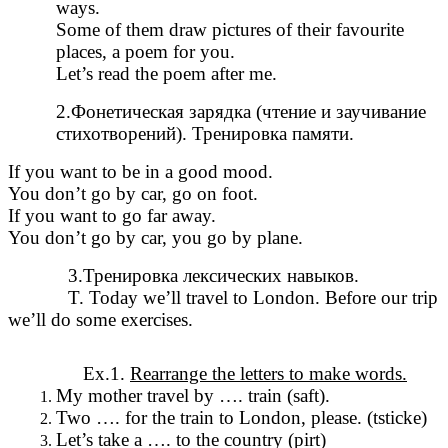
ways.
Some of them draw pictures of their favourite
places, a poem for you.
Let’s read the poem after me.
2.Фонетическая зарядка (чтение и заучивание
стихотворений). Тренировка памяти.
If you want to be in a good mood.
You don’t go by car, go on foot.
If you want to go far away.
You don’t go by car, you go by plane.
3.Тренировка лексических навыков.
T. Today we’ll travel to London. Before our trip
we’ll do some exercises.
Ex.1.
Rearrange the letters to make words.
My mother travel by …. train (saft).
Two …. for the train to London, please. (tsticke)
Let’s take a …. to the country (pirt)