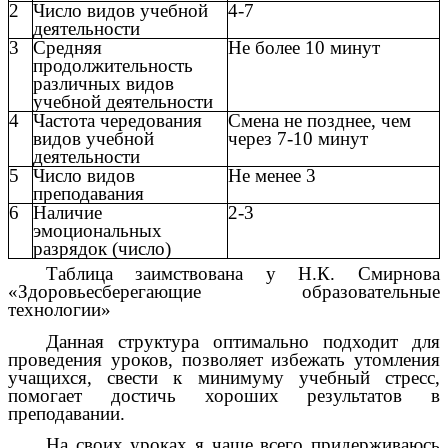
2
Число видов учебной
4-7
деятельности
3
Средняя
Не более 10 минут
продолжительность
различных видов
учебной деятельности
4
Частота чередования
Смена не позднее, чем
видов учебной
через 7-10 минут
деятельности
5
Число видов
Не менее 3
преподавания
6
Наличие
2-3
эмоциональных
разрядок (число)
Таблица заимствована у Н.К. Смирнова
«Здоровьесберегающие образовательные
технологии»
Данная структура оптимально подходит для
проведения уроков, позволяет избежать утомления
учащихся, свести к минимуму учебный стресс,
помогает достичь хороших результатов в
преподавании.
На своих уроках я чаще всего придерживаюсь