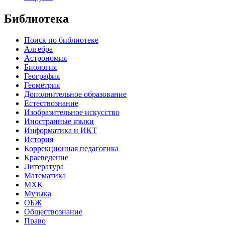
Библиотека
Поиск по библиотеке
Алгебра
Астрономия
Биология
География
Геометрия
Дополнительное образование
Естествознание
Изобразительное искусство
Иностранные языки
Информатика и ИКТ
История
Коррекционная педагогика
Краеведение
Литература
Математика
МХК
Музыка
ОБЖ
Обществознание
Право