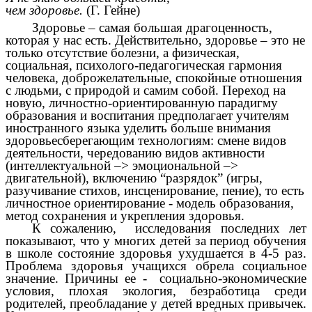
чем здоровье.
(Г. Гейне)
Здоровье – самая большая драгоценность,
которая у нас есть. Действительно, здоровье – это не
только отсутствие болезни, а физическая,
социальная, психолого-педагогическая гармония
человека, доброжелательные, спокойные отношения
с людьми, с природой и самим собой. Переход на
новую, личностно-ориентированную парадигму
образования и воспитания предполагает учителям
иностранного языка уделить больше внимания
здоровьесберегающим технологиям: смене видов
деятельности, чередованию видов активности
(интеллектуальной –> эмоциональной –>
двигательной), включению “разрядок” (игры,
разучивание стихов, инсценирование, пение), то есть
личностное ориентирование - модель образования,
метод сохранения и укрепления здоровья.
К сожалению, исследования последних лет
показывают, что у многих детей за период обучения
в школе состояние здоровья ухудшается в 4-5 раз.
Проблема здоровья учащихся обрела социальное
значение. Причины ее - социально-экономические
условия, плохая экология, безработица среди
родителей, преобладание у детей вредных привычек.