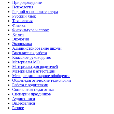
Природоведение
Психология
Родной язык и литература
Русский язык
Технология
Физика
Физкультура и спорт
Химия
Экология
Экономика
Администрирование школы
Внеклассная работа
Классное руководство
Материалы МО
Материалы для родителей
Материалы к аттестации
Междисциплинарное обобщение
Общепедагогические технологии
Работа с родителями
Социальная педагогика
Сценарии праздников
Аудиозаписи
Видеозаписи
Разное