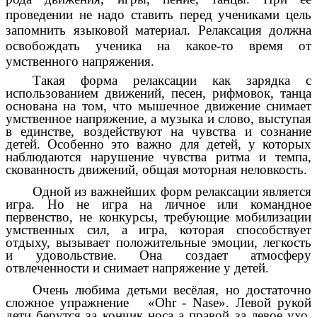
проведении не надо ставить перед учениками цель
запомнить языковой материал. Релаксация должна
освобождать ученика на какое-то время от
умственного напряжения.
Такая форма релаксации как зарядка с
использованием движений, песен, рифмовок, танца
основана на том, что мышечное движение снимает
умственное напряжение, а музыка и слово, выступая
в единстве, воздействуют на чувства и сознание
детей. Особенно это важно для детей, у которых
наблюдаются нарушение чувства ритма и темпа,
скованность движений, общая моторная неловкость.
Одной из важнейших форм релаксации является
игра. Но не игра на личное или командное
первенство, не конкурсы, требующие мобилизации
умственных сил, а игра, которая способствует
отдыху, вызывает положительные эмоции, легкость
и удовольствие. Она создает атмосферу
отвлеченности и снимает напряжение у детей.
Очень любима детьми весёлая, но достаточно
сложное упражнение «Ohr - Nase». Левой рукой
дети берутся за кончик носа а правой за левое ухо.