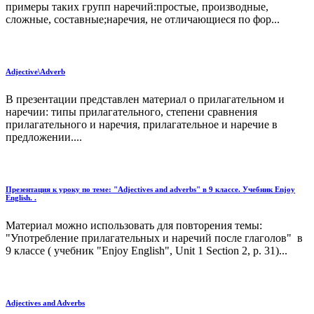
примеры таких групп наречий:простые, производные,
сложные, составные;наречия, не отличающиеся по фор...
Adjective\Adverb
В презентации представлен материал о прилагательном и
наречии: типы прилагательного, степени сравнения
прилагательного и наречия, прилагательное и наречие в
предложении....
Презентация к уроку по теме: "Adjectives and adverbs" в 9 классе. Учебник Enjoy
English. .
Материал можно использовать для повторения темы:
"Употребление прилагательных и наречий после глаголов" в
9 классе ( учебник "Enjoy English", Unit 1 Section 2, p. 31)...
Adjectives and Adverbs