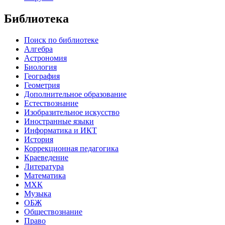
Библиотека
Поиск по библиотеке
Алгебра
Астрономия
Биология
География
Геометрия
Дополнительное образование
Естествознание
Изобразительное искусство
Иностранные языки
Информатика и ИКТ
История
Коррекционная педагогика
Краеведение
Литература
Математика
МХК
Музыка
ОБЖ
Обществознание
Право