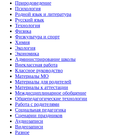
Природоведение
Психология
Родной язык и литература
Русский язык
Технология
Физика
Физкультура и спорт
Химия
Экология
Экономика
Администрирование школы
Внеклассная работа
Классное руководство
Материалы МО
Материалы для родителей
Материалы к аттестации
Междисциплинарное обобщение
Общепедагогические технологии
Работа с родителями
Социальная педагогика
Сценарии праздников
Аудиозаписи
Видеозаписи
Разное