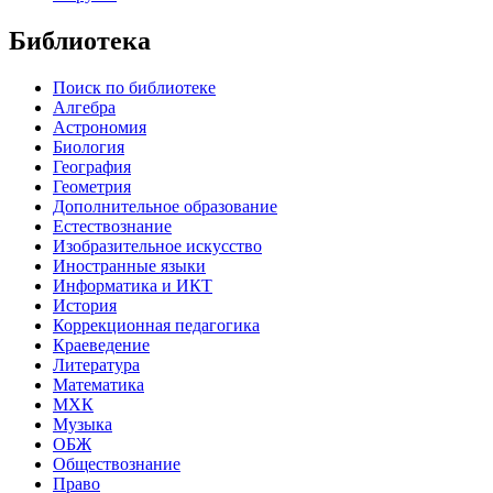
Библиотека
Поиск по библиотеке
Алгебра
Астрономия
Биология
География
Геометрия
Дополнительное образование
Естествознание
Изобразительное искусство
Иностранные языки
Информатика и ИКТ
История
Коррекционная педагогика
Краеведение
Литература
Математика
МХК
Музыка
ОБЖ
Обществознание
Право