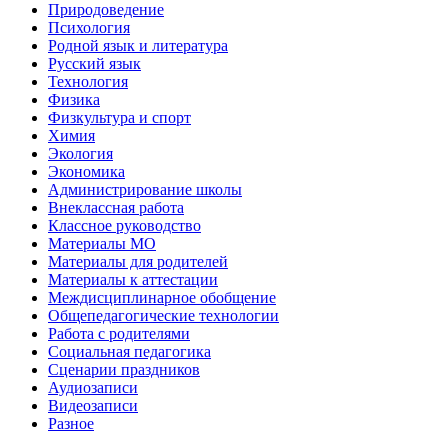
Природоведение
Психология
Родной язык и литература
Русский язык
Технология
Физика
Физкультура и спорт
Химия
Экология
Экономика
Администрирование школы
Внеклассная работа
Классное руководство
Материалы МО
Материалы для родителей
Материалы к аттестации
Междисциплинарное обобщение
Общепедагогические технологии
Работа с родителями
Социальная педагогика
Сценарии праздников
Аудиозаписи
Видеозаписи
Разное