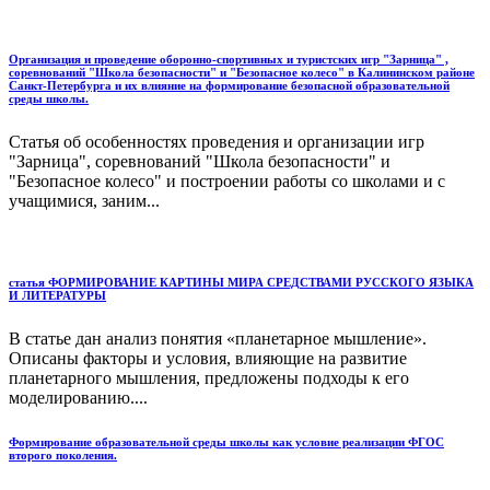
Организация и проведение оборонно-спортивных и туристских игр "Зарница" ,
соревнований "Школа безопасности" и "Безопасное колесо" в Калининском районе
Санкт-Петербурга и их влияние на формирование безопасной образовательной
среды школы.
Статья об особенностях проведения и организации игр
"Зарница", соревнований "Школа безопасности" и
"Безопасное колесо" и построении работы со школами и с
учащимися, заним...
статья ФОРМИРОВАНИЕ КАРТИНЫ МИРА СРЕДСТВАМИ РУССКОГО ЯЗЫКА
И ЛИТЕРАТУРЫ
В статье дан анализ понятия «планетарное мышление».
Описаны факторы и условия, влияющие на развитие
планетарного мышления, предложены подходы к его
моделированию....
Формирование образовательной среды школы как условие реализации ФГОС
второго поколения.