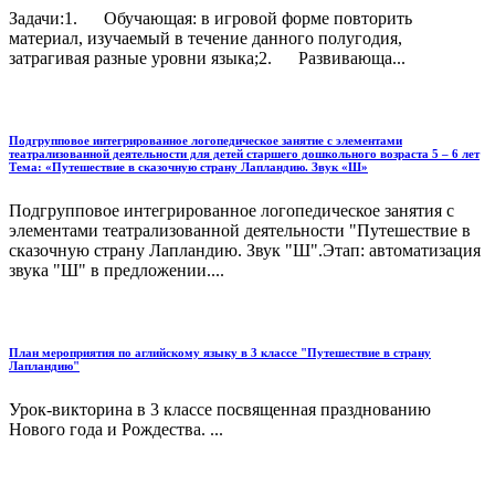
Задачи:1. Обучающая: в игровой форме повторить
материал, изучаемый в течение данного полугодия,
затрагивая разные уровни языка;2. Развивающа...
Подгрупповое интегрированное логопедическое занятие с элементами
театрализованной деятельности для детей старшего дошкольного возраста 5 – 6 лет
Тема: «Путешествие в сказочную страну Лапландию. Звук «Ш»
Подгрупповое интегрированное логопедическое занятия с
элементами театрализованной деятельности "Путешествие в
сказочную страну Лапландию. Звук "Ш".Этап: автоматизация
звука "Ш" в предложении....
План мероприятия по аглийскому языку в 3 классе "Путешествие в страну
Лапландию"
Урок-викторина в 3 классе посвященная празднованию
Нового года и Рождества. ...