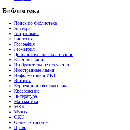
Библиотека
Поиск по библиотеке
Алгебра
Астрономия
Биология
География
Геометрия
Дополнительное образование
Естествознание
Изобразительное искусство
Иностранные языки
Информатика и ИКТ
История
Коррекционная педагогика
Краеведение
Литература
Математика
МХК
Музыка
ОБЖ
Обществознание
Право