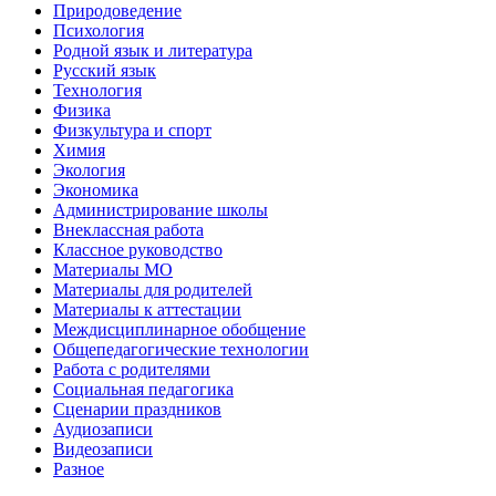
Природоведение
Психология
Родной язык и литература
Русский язык
Технология
Физика
Физкультура и спорт
Химия
Экология
Экономика
Администрирование школы
Внеклассная работа
Классное руководство
Материалы МО
Материалы для родителей
Материалы к аттестации
Междисциплинарное обобщение
Общепедагогические технологии
Работа с родителями
Социальная педагогика
Сценарии праздников
Аудиозаписи
Видеозаписи
Разное