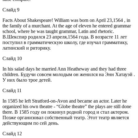
Слайд 9
Facts About Shakespeare! William was born on April 23,1564 , in
the family of a murchant. At the age of eleven he entered grammar
school, where he was taught grammar, Latin and rhetoric.
В.Шекспир родился 23 апреля,1564 года. В возрасте 11 лет
поступил в грамматическую школу, где изучал грамматику,
латинский и риторику.
Слайд 10
In his salad days he married Ann Heatheway and they had three
children. Будучи совсем молодым он женился на Энн Хатауэй .
У них было трое детей.
Слайд 11
In 1585 he left Stratford-on-Avon and became an actor. Later he
organized his own theatre - “Globe theatre” the plays are still done
there. В 1585 году он покинул родной город и стал актером.
Позже организовал собственный театр. Этот театр является
действующим по сей день.
Слайд 12