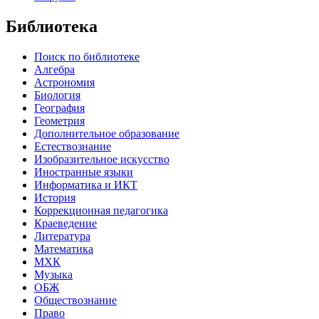
Библиотека
Поиск по библиотеке
Алгебра
Астрономия
Биология
География
Геометрия
Дополнительное образование
Естествознание
Изобразительное искусство
Иностранные языки
Информатика и ИКТ
История
Коррекционная педагогика
Краеведение
Литература
Математика
МХК
Музыка
ОБЖ
Обществознание
Право