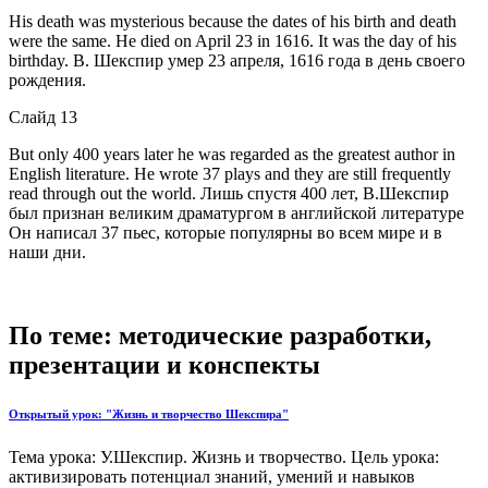
His death was mysterious because the dates of his birth and death
were the same. He died on April 23 in 1616. It was the day of his
birthday. В. Шекспир умер 23 апреля, 1616 года в день своего
рождения.
Слайд 13
But only 400 years later he was regarded as the greatest author in
English literature. He wrote 37 plays and they are still frequently
read through out the world. Лишь спустя 400 лет, В.Шекспир
был признан великим драматургом в английской литературе
Он написал 37 пьес, которые популярны во всем мире и в
наши дни.
По теме: методические разработки,
презентации и конспекты
Открытый урок: "Жизнь и творчество Шекспира"
Тема урока: У.Шекспир. Жизнь и творчество. Цель урока:
активизировать потенциал знаний, умений и навыков