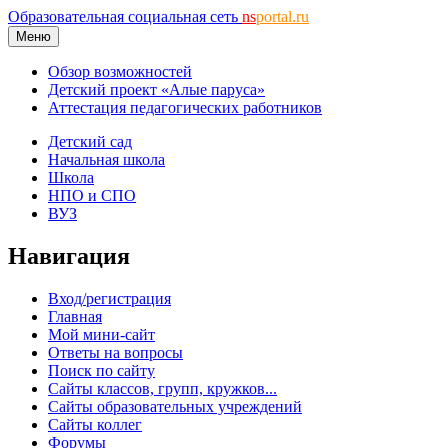
Образовательная социальная сеть
ns
portal.ru
Меню
Обзор возможностей
Детский проект «Алые паруса»
Аттестация педагогических работников
Детский сад
Начальная школа
Школа
НПО и СПО
ВУЗ
Навигация
Вход/регистрация
Главная
Мой мини-сайт
Ответы на вопросы
Поиск по сайту
Сайты классов, групп, кружков...
Сайты образовательных учреждений
Сайты коллег
Форумы