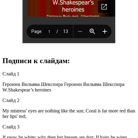
Подписи к слайдам:
Слайд 1
Героини Вильяма Шекспира Героини Вильяма Шекспира
W.Shakespear’s heroines
Слайд 2
My mistress' eyes are nothing like the sun; Coral is far more red than
her lips' red;
Слайд 3
If snow be white; why then her breasts are dun; If hairs be wires,