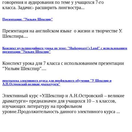
говорения и аудирования по теме у учащихся 7-го
класса. Задачи:- расширить лингвостра...
Презентация: "Уильям Шекспир"
Презентация на английском языке о жизни и творчестве У.
Шекспира....
Конспект мультимедийного урока по теме: "Shakespeare\'s Land" с использованием
презентации "Уильям Шекспир"
Конспект урока для 7 класса с использованием презентации
"Уильям Шекспир"....
программа элективного курса для профильного обучения "У Шекспир и
А.Н.Островский-великие драматурги"
Элективный курс «У.Шекспир и А.Н.Островский – великие
драматурги» предназначен для учащихся 10 – х классов,
изучающих литературу на профильном
уровне.Продолжительность данного элективного курса ...