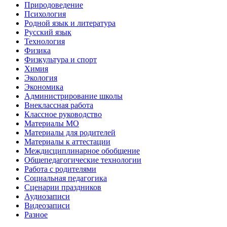
Природоведение
Психология
Родной язык и литература
Русский язык
Технология
Физика
Физкультура и спорт
Химия
Экология
Экономика
Администрирование школы
Внеклассная работа
Классное руководство
Материалы МО
Материалы для родителей
Материалы к аттестации
Междисциплинарное обобщение
Общепедагогические технологии
Работа с родителями
Социальная педагогика
Сценарии праздников
Аудиозаписи
Видеозаписи
Разное